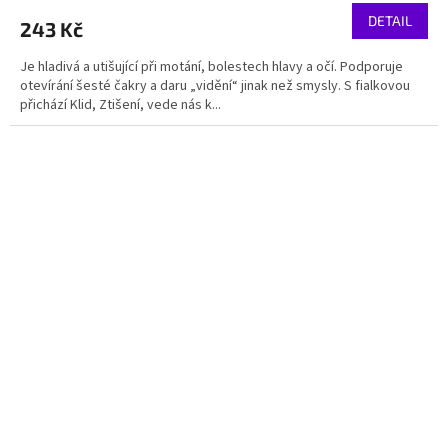
DETAIL
243 Kč
Je hladivá a utišující při motání, bolestech hlavy a očí. Podporuje
otevírání šesté čakry a daru „vidění“ jinak než smysly. S fialkovou
přichází Klid, Ztišení, vede nás k...