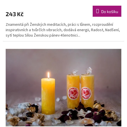
Do košíku
243 Kč
Znamenitá při Ženských meditacích, práci s lůnem, rozproudění
inspirativních a tvůrčích vibracích, dodává energii, Radost, Nadšení,
sytí teplou Sílou Ženskou pánev-Klenotnici...