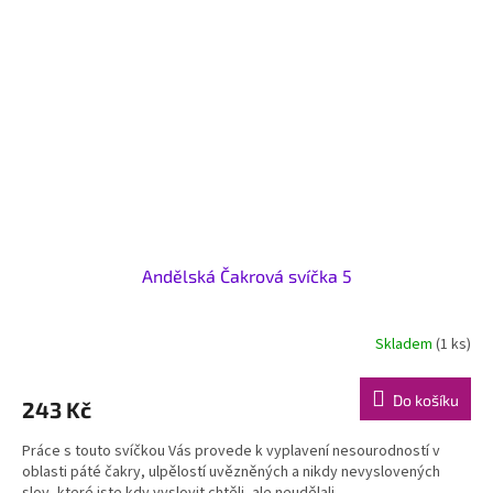
Andělská Čakrová svíčka 5
Skladem
(1 ks)
Do košíku
243 Kč
Práce s touto svíčkou Vás provede k vyplavení nesourodností v
oblasti páté čakry, ulpělostí uvězněných a nikdy nevyslovených
slov, které jste kdy vyslovit chtěli, ale neudělali...