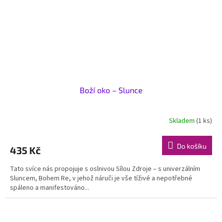
Boží oko – Slunce
Skladem
(1 ks)
Do košíku
435 Kč
Tato svíce nás propojuje s oslnivou Sílou Zdroje – s univerzálním
Sluncem, Bohem Re, v jehož náruči je vše tíživé a nepotřebné
spáleno a manifestováno...