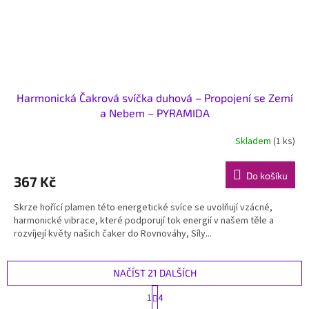
Harmonická Čakrová svíčka duhová – Propojení se Zemí
a Nebem – PYRAMIDA
Skladem
(1 ks)
Do košíku
367 Kč
Skrze hořící plamen této energetické svíce se uvolňují vzácné,
harmonické vibrace, které podporují tok energií v našem těle a
rozvíjejí květy našich čaker do Rovnováhy, Síly...
NAČÍST 21 DALŠÍCH
S
1
4
t