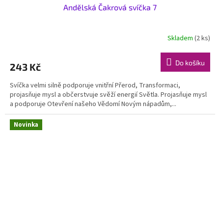
Andělská Čakrová svíčka 7
Skladem
(2 ks)
Do košíku
243 Kč
Svíčka velmi silně podporuje vnitřní Přerod, Transformaci,
projasňuje mysl a občerstvuje svěží energií Světla. Projasňuje mysl
a podporuje Otevření našeho Vědomí Novým nápadům,...
Novinka