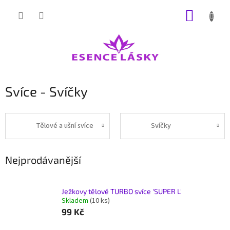
Přejít
NÁKUP
na
obsah
KOŠÍK
Svíce - Svíčky
Tělové a ušní svíce
Svíčky
Nejprodávanější
Ježkovy tělové TURBO svíce 'SUPER L'
Skladem
(10 ks)
99 Kč