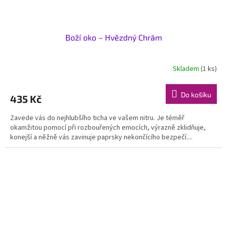
Boží oko – Hvězdný Chrám
Skladem
(1 ks)
Do košíku
435 Kč
Zavede vás do nejhlubšího ticha ve vašem nitru. Je téměř
okamžitou pomocí při rozbouřených emocích, výrazně zklidňuje,
konejší a něžně vás zavinuje paprsky nekončícího bezpečí....