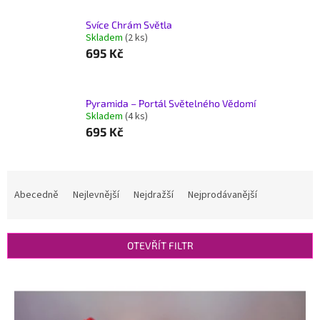
Svíce Chrám Světla
Skladem
(2 ks)
695 Kč
Pyramida – Portál Světelného Vědomí
Skladem
(4 ks)
695 Kč
Ř
a
Abecedně
Nejlevnější
Nejdražší
Nejprodávanější
z
e
n
OTEVŘÍT FILTR
í
p
V
r
ý
o
p
d