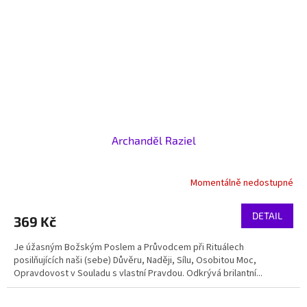
Archanděl Raziel
Momentálně nedostupné
DETAIL
369 Kč
Je úžasným Božským Poslem a Průvodcem při Rituálech
posilňujících naši (sebe) Důvěru, Naději, Sílu, Osobitou Moc,
Opravdovost v Souladu s vlastní Pravdou. Odkrývá brilantní...