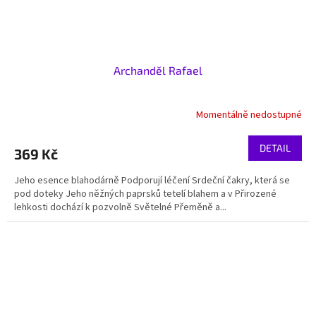
Archanděl Rafael
Momentálně nedostupné
DETAIL
369 Kč
Jeho esence blahodárně Podporují léčení Srdeční čakry, která se
pod doteky Jeho něžných paprsků tetelí blahem a v Přirozené
lehkosti dochází k pozvolně Světelné Přeměně a...