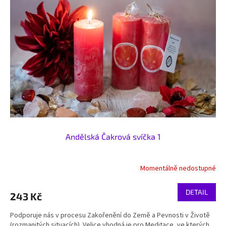
i
u
s
k
p
t
r
ů
o
d
u
k
t
ů
Andělská Čakrová svíčka 1
Momentálně nedostupné
DETAIL
243 Kč
Podporuje nás v procesu Zakořenění do Země a Pevnosti v Životě
(rozmanitých situacích). Velice vhodná je pro Meditace, ve kterých