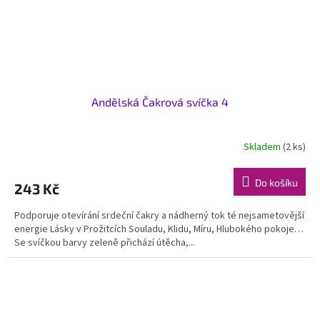
Andělská Čakrová svíčka 4
Skladem
(2 ks)
Do košíku
243 Kč
Podporuje otevírání srdeční čakry a nádherný tok té nejsametovější
energie Lásky v Prožitcích Souladu, Klidu, Míru, Hlubokého pokoje…
Se svíčkou barvy zeleně přichází útěcha,...