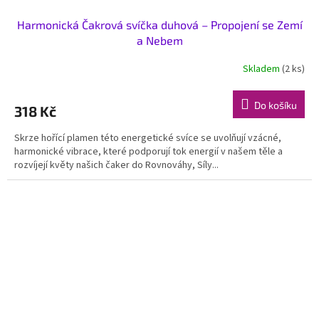
Harmonická Čakrová svíčka duhová – Propojení se Zemí
a Nebem
Skladem
(2 ks)
Do košíku
318 Kč
Skrze hořící plamen této energetické svíce se uvolňují vzácné,
harmonické vibrace, které podporují tok energií v našem těle a
rozvíjejí květy našich čaker do Rovnováhy, Síly...