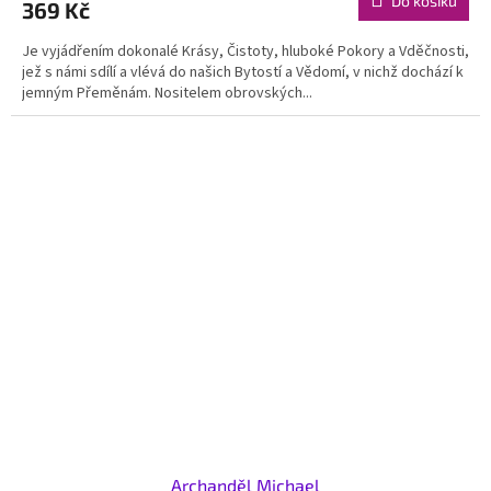
Do košíku
369 Kč
Je vyjádřením dokonalé Krásy, Čistoty, hluboké Pokory a Vděčnosti,
jež s námi sdílí a vlévá do našich Bytostí a Vědomí, v nichž dochází k
jemným Přeměnám. Nositelem obrovských...
Archanděl Michael