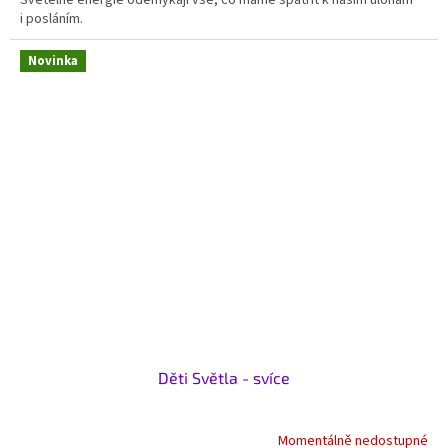
Světelné energie odemykají vše, co máme spatřit k našim úlohám
i posláním.
Novinka
Děti Světla - svíce
Momentálně nedostupné