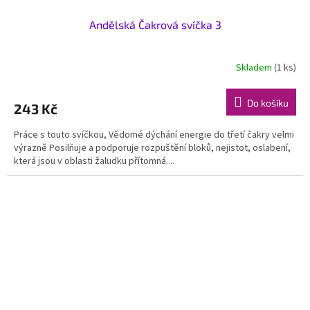
Andělská Čakrová svíčka 3
Skladem
(1 ks)
Do košíku
243 Kč
Práce s touto svíčkou, Vědomé dýchání energie do třetí čakry velmi
výrazně Posilňuje a podporuje rozpuštění bloků, nejistot, oslabení,
která jsou v oblasti žaludku přítomná....