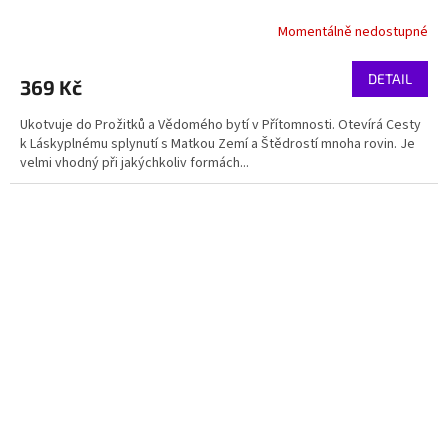
Momentálně nedostupné
DETAIL
369 Kč
Ukotvuje do Prožitků a Vědomého bytí v Přítomnosti. Otevírá Cesty
k Láskyplnému splynutí s Matkou Zemí a Štědrostí mnoha rovin. Je
velmi vhodný při jakýchkoliv formách...