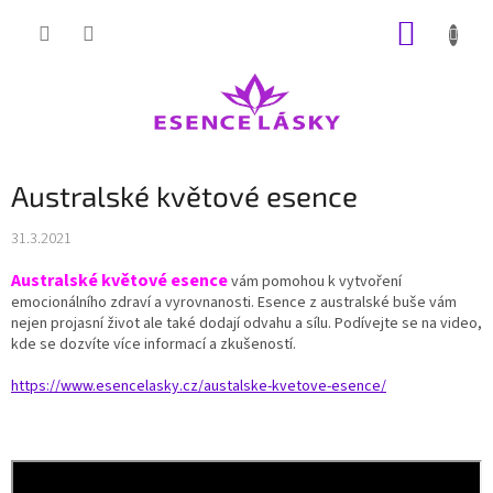
Přejít
NÁKUP
na
obsah
KOŠÍK
Australské květové esence
31.3.2021
Australské květové esence
vám pomohou k vytvoření
emocionálního zdraví a vyrovnanosti. Esence z australské buše vám
nejen projasní život ale také dodají odvahu a sílu. Podívejte se na video,
kde se dozvíte více informací a zkušeností.
https://www.esencelasky.cz/austalske-kvetove-esence/