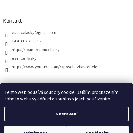
Kontakt
esencelasky
@
gmail.com
+420 603 263 092
https://fb.me/esencelasky
esence_lasky
https://www.youtube.com/c/poselstvistvoritele
Tento web používá soubory cookie. Dalším procházením
tohoto webu vyjadřujete souhlas s jejich používáním.
Nastavení
Vytvořil Shoptet