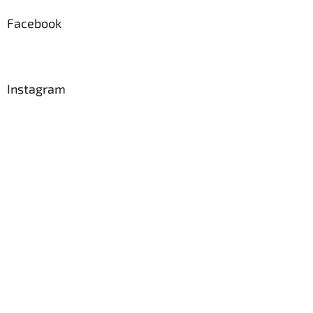
p
a
Facebook
t
í
Instagram