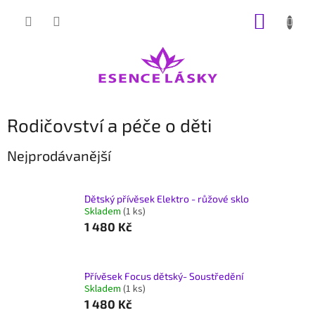
Přejít
NÁKUP
na
obsah
KOŠÍK
Rodičovství a péče o děti
Nejprodávanější
Dětský přívěsek Elektro - růžové sklo
Skladem
(1 ks)
1 480 Kč
Přívěsek Focus dětský- Soustředění
Skladem
(1 ks)
1 480 Kč