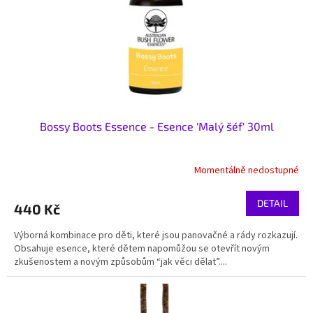
o
d
u
k
t
ů
Bossy Boots Essence - Esence 'Malý šéf' 30ml
Momentálně nedostupné
DETAIL
440 Kč
Výborná kombinace pro děti, které jsou panovačné a rády rozkazují.
Obsahuje esence, které dětem napomůžou se otevřít novým
zkušenostem a novým způsobům “jak věci dělat”....