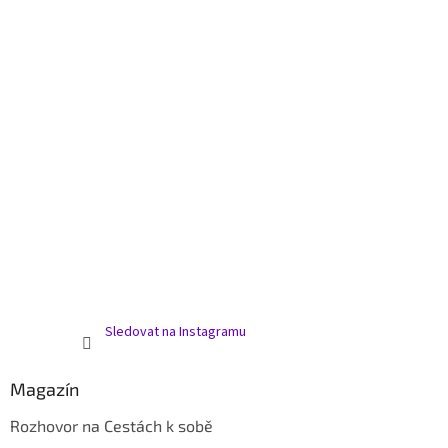
y
v
ý
p
i
s
u
Sledovat na Instagramu
Magazín
Rozhovor na Cestách k sobě