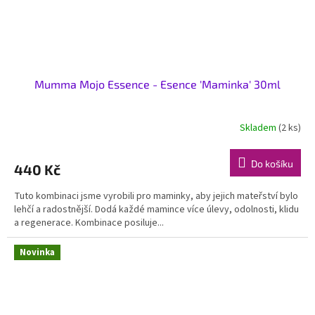
Mumma Mojo Essence - Esence 'Maminka' 30ml
Skladem
(2 ks)
Do košíku
440 Kč
Tuto kombinaci jsme vyrobili pro maminky, aby jejich mateřství bylo
lehčí a radostnější. Dodá každé mamince více úlevy, odolnosti, klidu
a regenerace. Kombinace posiluje...
Novinka