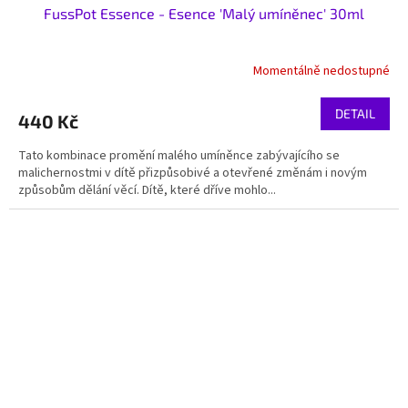
FussPot Essence - Esence 'Malý umíněnec' 30ml
Momentálně nedostupné
DETAIL
440 Kč
Tato kombinace promění malého umíněnce zabývajícího se
malichernostmi v dítě přizpůsobivé a otevřené změnám i novým
způsobům dělání věcí. Dítě, které dříve mohlo...