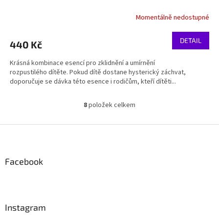
Momentálně nedostupné
DETAIL
440 Kč
Krásná kombinace esencí pro zklidnění a umírnění
rozpustilého dítěte. Pokud dítě dostane hysterický záchvat,
doporučuje se dávka této esence i rodičům, kteří dítěti...
8
položek celkem
O
v
l
Z
á
á
d
p
a
a
Facebook
c
t
í
í
p
r
v
Instagram
k