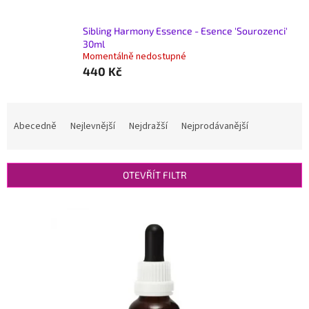
Sibling Harmony Essence - Esence 'Sourozenci'
30ml
Momentálně nedostupné
440 Kč
Ř
a
Abecedně
Nejlevnější
Nejdražší
Nejprodávanější
z
e
n
OTEVŘÍT FILTR
í
p
V
r
ý
o
p
d
i
u
s
k
p
t
r
ů