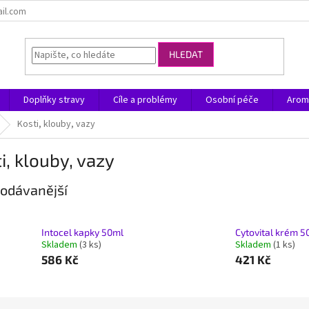
ail.com
HLEDAT
Doplňky stravy
Cíle a problémy
Osobní péče
Arom
Kosti, klouby, vazy
i, klouby, vazy
odávanější
Intocel kapky 50ml
Cytovital krém 5
Skladem
(3 ks)
Skladem
(1 ks)
586 Kč
421 Kč