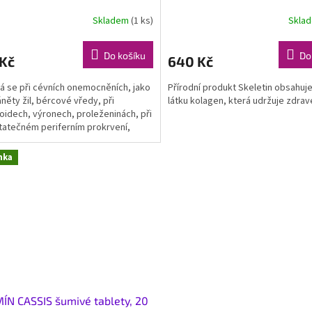
Skladem
(1 ks)
Skla
Do košíku
Do
 Kč
640 Kč
á se při cévních onemocněních, jako
Přírodní produkt Skeletin obsahuj
áněty žil, bércové vředy, při
látku kolagen, která udržuje zdrav
idech, výronech, proleženinách, při
atečném periferním prokrvení,
zách, dále při...
nka
ÍN CASSIS šumivé tablety, 20