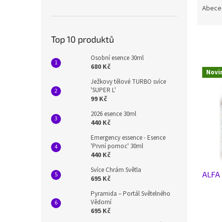
n
a
Abece
e
z
l
e
Top 10 produktů
n
í
Osobní esence 30ml
p
V
680 Kč
r
Novi
ý
Ježkovy tělové TURBO svíce
o
p
'SUPER L'
d
i
99 Kč
u
s
2026 esence 30ml
k
p
440 Kč
t
r
ů
Emergency essence - Esence
o
'První pomoc' 30ml
d
440 Kč
u
Svíce Chrám Světla
ALFA 
k
695 Kč
t
Pyramida – Portál Světelného
ů
Vědomí
695 Kč