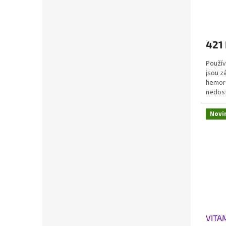
421
Použív
jsou z
hemoro
nedost
trombó
Novi
VITAM