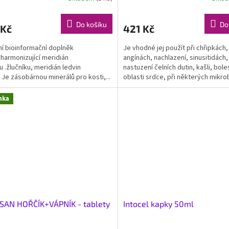
Do košíku
Do
 Kč
421 Kč
ní bioinformační doplněk
Je vhodné jej použít při chřipkách,
 harmonizující meridián
angínách, nachlazení, sinusitidách,
u .žlučníku, meridián ledvin
nastuzení čelních dutin, kašli, bol
. Je zásobárnou minerálů pro kosti,...
oblasti srdce, při některých mikrob
plísňových...
nka
SAN HOŘČÍK+VÁPNÍK - tablety
Intocel kapky 50ml