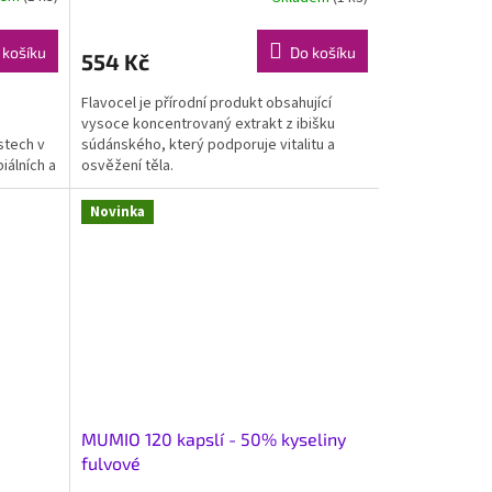
 košíku
Do košíku
554 Kč
Flavocel je přírodní produkt obsahující
vysoce koncentrovaný extrakt z ibišku
estech v
súdánského, který podporuje vitalitu a
iálních a
osvěžení těla.
Novinka
MUMIO 120 kapslí - 50% kyseliny
fulvové