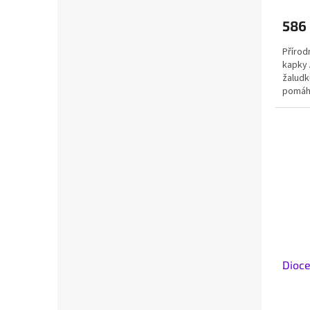
586
Přírod
kapky 
žaludk
pomáhá
Dioce