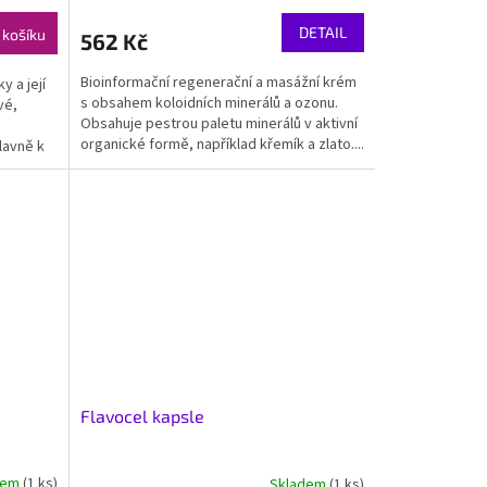
DETAIL
 košíku
562 Kč
Bioinformační regenerační a masážní krém
 a její
s obsahem koloidních minerálů a ozonu.
vé,
Obsahuje pestrou paletu minerálů v aktivní
organické formě, například křemík a zlato....
lavně k
Flavocel kapsle
dem
(1 ks)
Skladem
(1 ks)