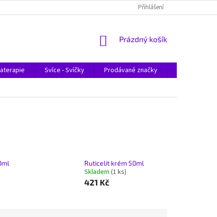
Přihlášení
NÁKUPNÍ
Prázdný košík
KOŠÍK
aterapie
Svíce - Svíčky
Prodávané značky
Magazín
0ml
Ruticelit krém 50ml
Skladem
(1 ks)
421 Kč