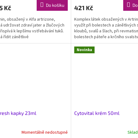
Do košíku
Do
5 Kč
421 Kč
in, obsažený v Alfa artrizone,
Komplex látek obsažených v Artrin
 udržovat zdraví jater a žlučových
využít při bolestech a zánětlivých
Přispívá k lepšímu vstřebávání tuků.
kloubů, svalů a šlach, při revmatis
 řídit zánětlivé
bolestech páteře a krčního svalstv
poruchách...
Novinka
resh kapky 23ml
Cytovital krém 50ml
Momentálně nedostupné
Skla