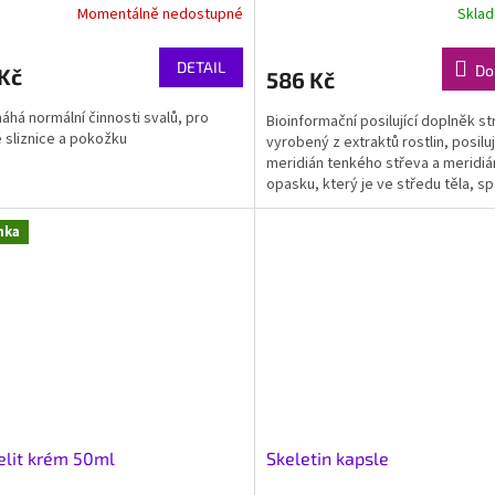
Momentálně nedostupné
Skla
DETAIL
Do
Kč
586 Kč
há normální činnosti svalů, pro
Bioinformační posilující doplněk st
 sliznice a pokožku
vyrobený z extraktů rostlin, posiluj
meridián tenkého střeva a meridiá
opasku, který je ve středu těla, spo
nka
elit krém 50ml
Skeletin kapsle