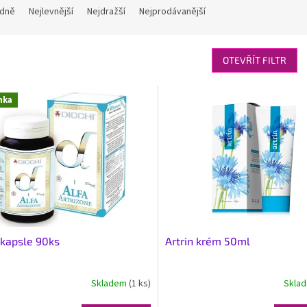
dně
Nejlevnější
Nejdražší
Nejprodávanější
OTEVŘÍT FILTR
nka
kapsle 90ks
Artrin krém 50ml
Skladem
(1 ks)
Skla