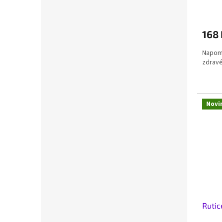
168 
Napomá
zdravé
Novi
Rutic