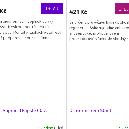
DETAIL
Do
 Kč
421 Kč
ní bioinformační doplněk stravy
Je určený pro výživu buněk pokožky
Astofresh podporují meridián
regeneraci. Vykazuje silné antiviro
u a plic. Mentol v kapkách Astofresh
antiseptické, protiplísňové a
 podporovat normální činnost...
protinádorové účinky. Je vhodný h
omlazení pokožky a pro...
l Supracid kapsle 60ks
Droserin krém 50ml
Skladem
(1 ks)
Skla