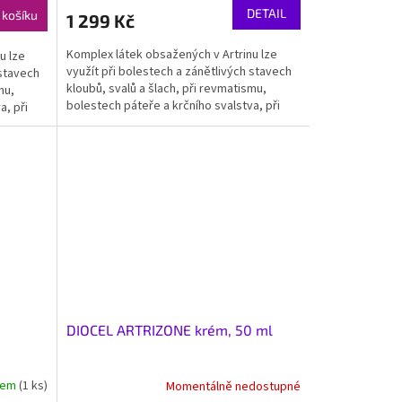
DETAIL
 košíku
1 299 Kč
Komplex látek obsažených v Artrinu lze
u lze
využít při bolestech a zánětlivých stavech
 stavech
kloubů, svalů a šlach, při revmatismu,
mu,
bolestech páteře a krčního svalstva, při
a, při
poruchách...
DIOCEL ARTRIZONE krém, 50 ml
dem
(1 ks)
Momentálně nedostupné