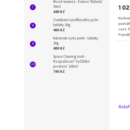
Mood essence - Esence 'Nálada'
1 02
30ml
440 Kč
Kurkum
Zvelebení rumělkového pole -
pomáhá
tablety 30g
cest. 
400 Kč
Pomáhá
Náramek osmi perel - tablety
30g
400 Kč
Space Clearing mist -
Rozprašovač 'Vyčištění
prostoru' 100ml
790 Kč
Astof