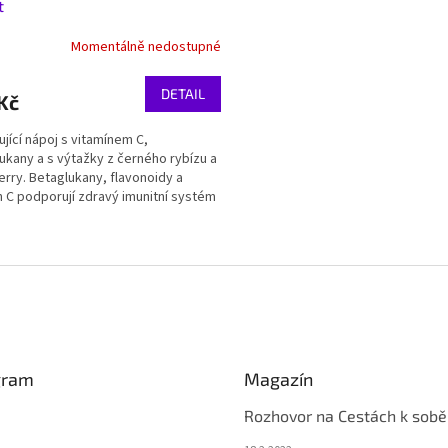
t
Momentálně nedostupné
DETAIL
Kč
jící nápoj s vitamínem C,
ukany a s výtažky z černého rybízu a
erry. Betaglukany, flavonoidy a
n C podporují zdravý imunitní systém
há posilovat...
O
v
l
á
d
a
c
í
gram
Magazín
p
r
Rozhovor na Cestách k sobě
v