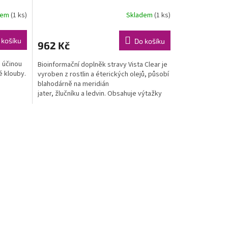
dem
(1 ks)
Skladem
(1 ks)
 košíku
Do košíku
962 Kč
e účinou
Bioinformační doplněk stravy Vista Clear je
é klouby.
vyroben z rostlin a éterických olejů, působí
blahodárně na meridián
jater, žlučníku a ledvin. Obsahuje výtažky
z...