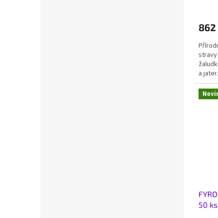
862
Přírod
stravy
žaludk
a jater
Novi
FYRO
50 ks