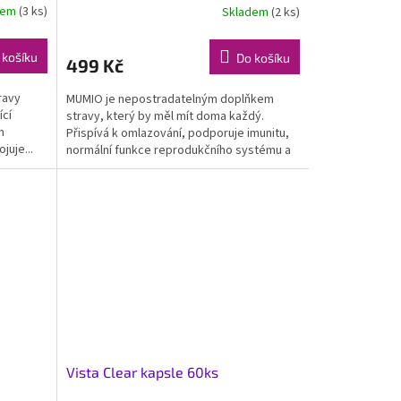
dem
(3 ks)
Skladem
(2 ks)
 košíku
Do košíku
499 Kč
ravy
MUMIO je nepostradatelným doplňkem
ící
stravy, který by měl mít doma každý.
n
Přispívá k omlazování, podporuje imunitu,
juje...
normální funkce reprodukčního systému a
močové soustavy....
Vista Clear kapsle 60ks