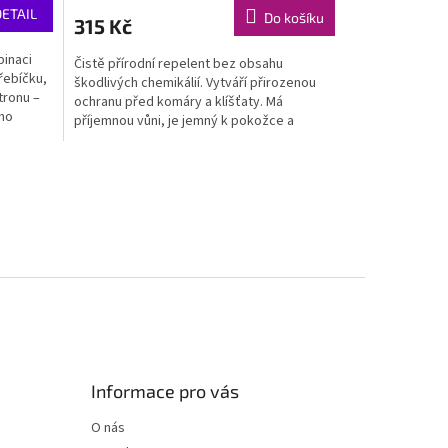
DETAIL
Do košíku
315 Kč
inaci
Čistě přírodní repelent bez obsahu
řebíčku,
škodlivých chemikálií. Vytváří přirozenou
tronu –
ochranu před komáry a klíšťaty. Má
ého
příjemnou vůni, je jemný k pokožce a
šetrný vůči přírodě.
Informace pro vás
O nás