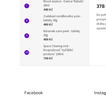
Mood essence - Esence 'Nálada'
378
30ml
440 Kč
Do poh
Zvelebení rumělkového pole -
prospě
tablety 30g
dráhu 
400 Kč
opasku
Náramek osmi perel - tablety
30g
400 Kč
Space Clearing mist -
Rozprašovač 'Vyčištění
prostoru' 100ml
790 Kč
Z
á
p
a
t
Facebook
Insta
í