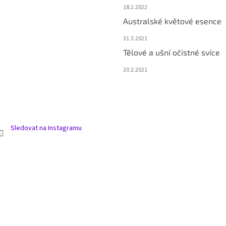
p
18.2.2022
i
s
Australské květové esence
u
31.3.2021
Tělové a ušní očistné svíce
20.2.2021
Sledovat na Instagramu