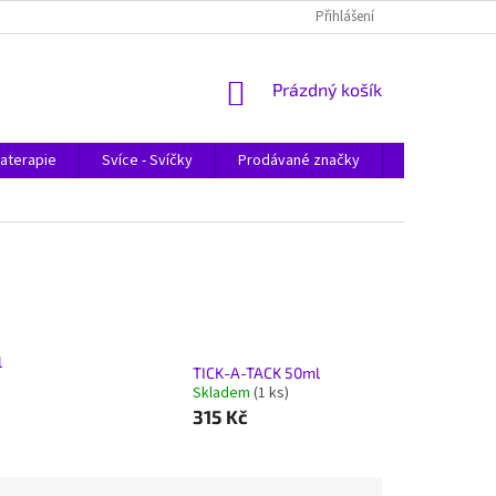
Přihlášení
NÁKUPNÍ
Prázdný košík
KOŠÍK
aterapie
Svíce - Svíčky
Prodávané značky
Magazín
l
TICK-A-TACK 50ml
Skladem
(1 ks)
315 Kč