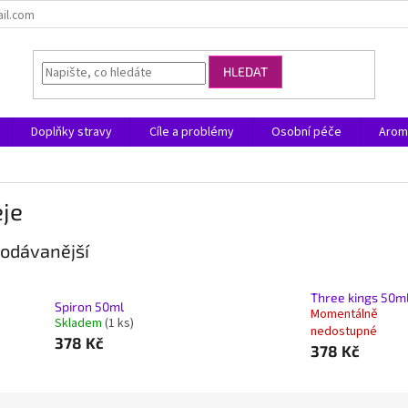
ail.com
HLEDAT
Doplňky stravy
Cíle a problémy
Osobní péče
Arom
je
odávanější
Three kings 50m
Spiron 50ml
Momentálně
Skladem
(1 ks)
nedostupné
378 Kč
378 Kč