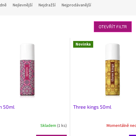
dně
Nejlevnější
Nejdražší
Nejprodávanější
OTEVŘÍT FILTR
Novinka
n 50ml
Three kings 50ml
Skladem
(1 ks)
Momentálně ne