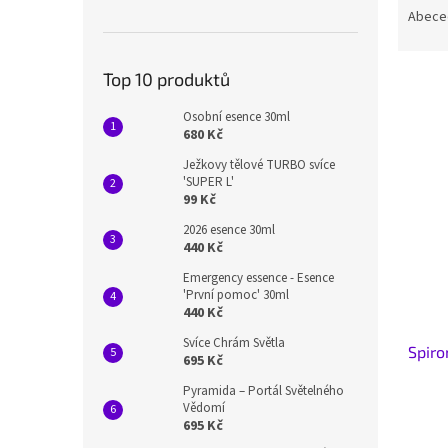
n
a
Abece
e
z
l
e
Top 10 produktů
n
í
Osobní esence 30ml
p
V
680 Kč
r
ý
Ježkovy tělové TURBO svíce
o
p
'SUPER L'
d
i
99 Kč
u
s
2026 esence 30ml
k
p
440 Kč
t
r
ů
Emergency essence - Esence
o
'První pomoc' 30ml
d
440 Kč
u
Svíce Chrám Světla
Spiro
k
695 Kč
t
Pyramida – Portál Světelného
ů
Vědomí
695 Kč