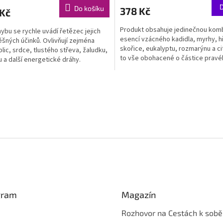
Do košíku
378 Kč
 Kč
Produkt obsahuje jedinečnou komb
ybu se rychle uvádí řetězec jejich
esencí vzácného kadidla, myrhy, h
šných účinků. Ovlivňují zejména
skořice, eukalyptu, rozmarýnu a ci
plic, srdce, tlustého střeva, žaludku,
to vše obohacené o částice prav
 a další energetické dráhy.
zlata....
O
v
l
á
d
a
c
í
p
r
v
k
gram
Magazín
y
v
Rozhovor na Cestách k sobě
ý