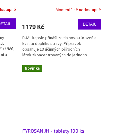
dostupné
Momentálně nedostupné
DETAIL
DETAIL
1 179 Kč
ány
DUAL kapsle přináší zcela novou úroveň a
ku,
kvalitu doplňku stravy. Přípravek
ří zářičů,
obsahuje 13 účinných přírodních
tní a
látek zkoncentrovaných do jednoho
unikátního řešení....
Novinka
FYROSAN JH - tablety 100 ks