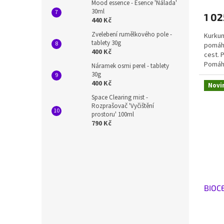
Mood essence - Esence 'Nálada'
30ml
1 02
440 Kč
Zvelebení rumělkového pole -
Kurkum
tablety 30g
pomáhá
400 Kč
cest. 
Pomáhá
Náramek osmi perel - tablety
30g
400 Kč
Novi
Space Clearing mist -
Rozprašovač 'Vyčištění
prostoru' 100ml
790 Kč
BIOC