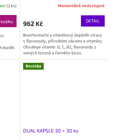
dem
(2 ks)
Momentálně nedostupné
DETAIL
 košíku
962 Kč
Bioinformační a vitamínový doplněk stravy
ro
s flavonoidy, přírodními silicemi a vitamíny.
Obsahuje vitamín D, C, B2, flavonoidy z
h buněk.
vinných hroznů a černého bezu.
Novinka
DUAL KAPSLE 30 + 30 ks