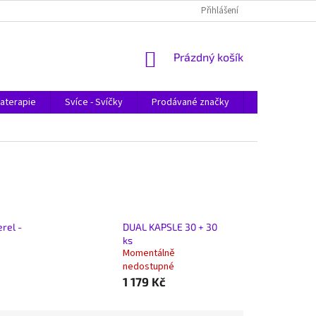
Přihlášení
NÁKUPNÍ
Prázdný košík
KOŠÍK
aterapie
Svíce - Svíčky
Prodávané značky
Magazín
rel -
DUAL KAPSLE 30 + 30
ks
Momentálně
nedostupné
1 179 Kč