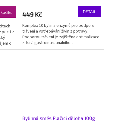
DETAIL
 košíku
449 Kč
Komplex 10 bylin a enzymů pro podporu
citech
trávení a vstřebávání živin z potravy.
 pocit z
Podporou trávení je zajištěna optimalizace
cký
zdraví gastrointestinálního...
zájem o
Bylinná směs Plačící děloha 100g