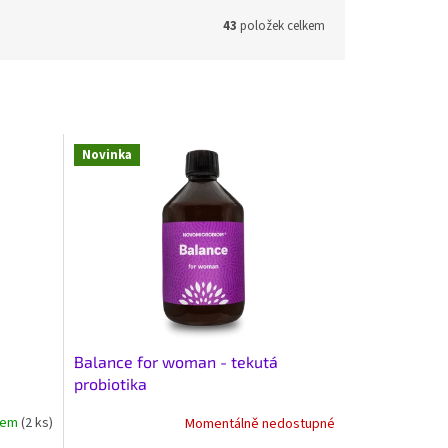
43
položek celkem
Novinka
Balance for woman - tekutá
probiotika
dem
(2 ks)
Momentálně nedostupné