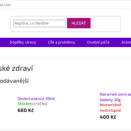
ail.com
HLEDAT
Doplňky stravy
Cíle a problémy
Osobní péče
Arom
ké zdraví
odávanější
Náramek osmi pe
Osobní esence 30ml
tablety 30g
Skladem
(>10 ks)
Momentálně
680 Kč
nedostupné
400 Kč