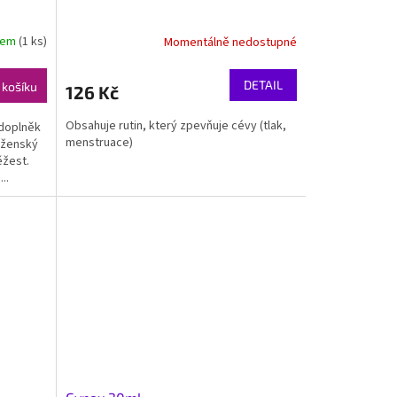
dem
(1 ks)
Momentálně nedostupné
DETAIL
 košíku
126 Kč
Obsahuje rutin, který zpevňuje cévy (tlak,
 doplněk
menstruace)
 ženský
ěžest.
..