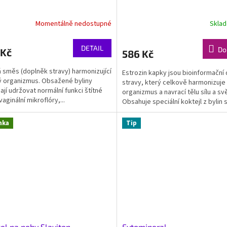
Momentálně nedostupné
Skla
DETAIL
Do
 Kč
586 Kč
á směs (doplněk stravy) harmonizující
Estrozin kapky jsou bioinformační
 organizmus. Obsažené byliny
stravy, který celkově harmonizuje
jí udržovat normální funkci štítné
organizmus a navrací tělu sílu a sv
vaginální mikroflóry,...
Obsahuje speciální koktejl z bylin s.
nka
Tip
el na nohy Slaviton
Fytomineral