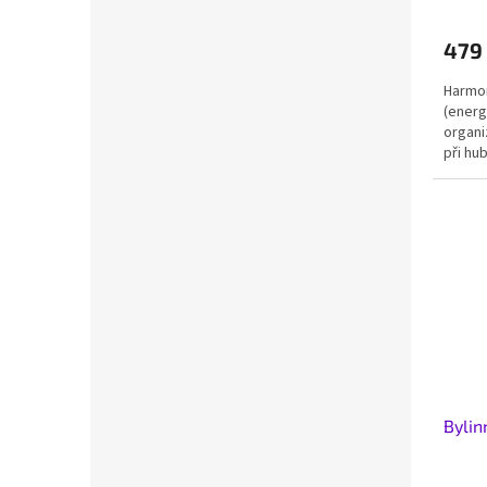
479
Harmon
(energ
organ
při hu
Bylin