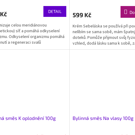
DETAIL
Do
 Kč
599 Kč
izuje celou meridiánovou
Krém Sebeláska se používá při po
etickou) síť a pomáhá odkyselení
nelíbím se sama sobě, mám špatný
izmu. Odkyselení organizmu pomáhá
doteků. Pomůže přijmout svůj fyzi
bnutí a regeneraci svalů
vzhled, dodá lásku sama k sobě, 
sebe, obnoví radost...
ná směs K oplodnění 100g
Bylinná směs Na vlasy 100g