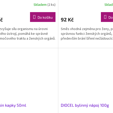
Skladem
(2 ks)
Skla
Do košíku
Do
Kč
92 Kč
vyšuje sílu organismu na úrovni
Směs vhodná zejména pro ženy, p
ho ústrojí, pomáhá ke správné
správnou funkci ženských orgánů,
 močového traktu a ženských orgánů.
především brání šíření nežádoucíc
in kapky 50ml
DIOCEL bylinný nápoj 100g