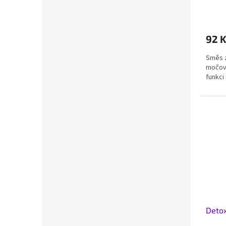
92 
Směs z
močové
funkci
Detox