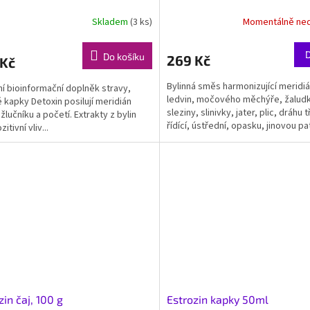
Skladem
(3 ks)
Momentálně ne
Do košíku
269 Kč
 Kč
Bylinná směs harmonizující meridi
ní bioinformační doplněk stravy,
ledvin, močového měchýře, žalud
é kapky Detoxin posilují meridián
sleziny, slinivky, jater, plic, dráhu t
 žlučníku a početí. Extrakty z bylin
řídící, ústřední, opasku, jinovou pa
itivní vliv...
jinovou...
zin čaj, 100 g
Estrozin kapky 50ml