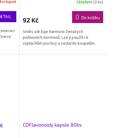
dostupné
Skladem
(2 ks)
DETAIL
Do košíku
92 Kč
generaci
Směs udržuje harmonii ženských
 barvy
pohlavních hormonů. Lze ji použít i k
výplachům pochvy a sedacím koupelím.
0g
CDFlavonoidy kapsle 80ks