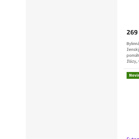
269
Bylinn
ženský
pomáha
žlázy, 
Novi
Fytog