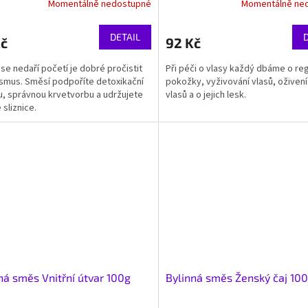
Momentálně nedostupné
Momentálně ne
DETAIL
Kč
92 Kč
se nedaří početí je dobré pročistit
Při péči o vlasy každý dbáme o re
smus. Směsí podpoříte detoxikační
pokožky, vyživování vlasů, oživení
tu, správnou krvetvorbu a udržujete
vlasů a o jejich lesk.
 sliznice.
ná směs Vnitřní útvar 100g
Bylinná směs Ženský čaj 10