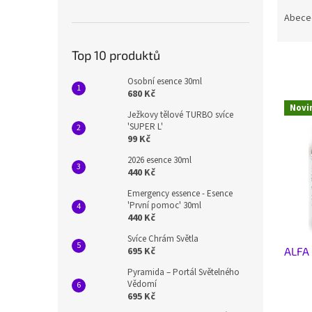
Ř
n
a
e
Abece
z
l
e
Top 10 produktů
n
í
Osobní esence 30ml
p
680 Kč
V
r
Novi
ý
Ježkovy tělové TURBO svíce
o
'SUPER L'
p
d
99 Kč
i
u
s
2026 esence 30ml
k
440 Kč
p
t
r
Emergency essence - Esence
ů
'První pomoc' 30ml
o
440 Kč
d
u
Svíce Chrám Světla
ALFA 
695 Kč
k
t
Pyramida – Portál Světelného
ů
Vědomí
695 Kč