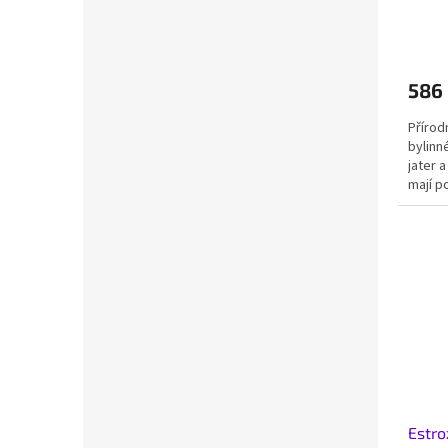
586
Přírod
bylinn
jater a
mají poz
Estro