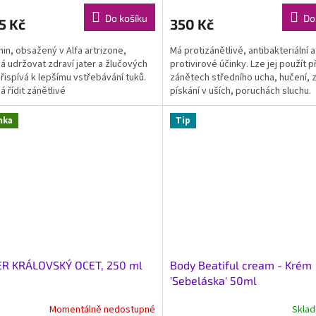
Do košíku
Do
5 Kč
350 Kč
in, obsažený v Alfa artrizone,
Má protizánětlivé, antibakteriální a
 udržovat zdraví jater a žlučových
protivirové účinky. Lze jej použít př
Přispívá k lepšímu vstřebávání tuků.
zánětech středního ucha, hučení, z
 řídit zánětlivé
pískání v uších, poruchách sluchu.
nka
Tip
ER KRÁLOVSKÝ OCET, 250 ml
Body Beatiful cream - Krém
'Sebeláska' 50ml
Momentálně nedostupné
Skla