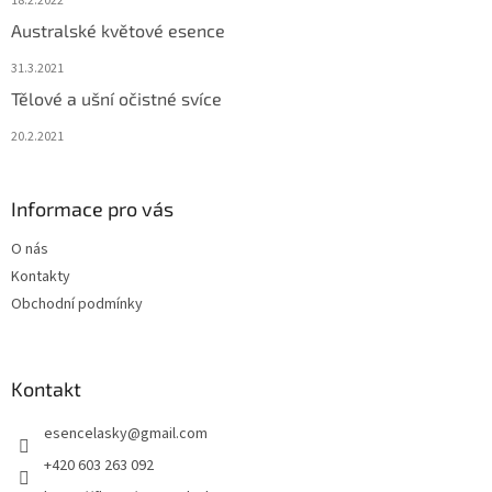
18.2.2022
Australské květové esence
31.3.2021
Tělové a ušní očistné svíce
20.2.2021
Informace pro vás
O nás
Kontakty
Obchodní podmínky
Kontakt
esencelasky
@
gmail.com
+420 603 263 092