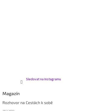
v
ý
p
i
s
u
Sledovat na Instagramu
Magazín
Rozhovor na Cestách k sobě