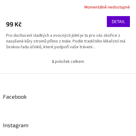
Momentálně nedostupné
DETAIL
99 Kč
Pro dochucení sladkých a ovocných jídel je tu pro vás skořice z
nasušené kůry stromů přímo z Indie. Podle tradičního lékařství má
širokou řadu účinků, které podpoří vaše trávení...
1
položek celkem
O
v
l
Z
á
á
d
p
a
a
Facebook
c
t
í
í
p
r
v
Instagram
k
y