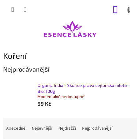
Přejít
NÁKUP
na
obsah
KOŠÍK
Koření
Nejprodávanější
Organic India - Skořice pravá cejlonská mletá -
Bio, 100g
Momentálně nedostupné
99 Kč
Ř
a
Abecedně
Nejlevnější
Nejdražší
Nejprodávanější
z