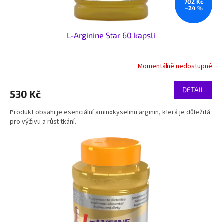
ů
702 Kč
–24 %
L-Arginine Star 60 kapslí
Momentálně nedostupné
DETAIL
530 Kč
Produkt obsahuje esenciální aminokyselinu arginin, která je důležitá
pro výživu a růst tkání.