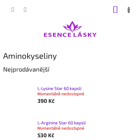
Přejít
NÁKUP
na
obsah
KOŠÍK
Aminokyseliny
Nejprodávanější
L-Lysine Star 60 kapslí
Momentálně nedostupné
390 Kč
L-Arginine Star 60 kapslí
Momentálně nedostupné
530 Kč