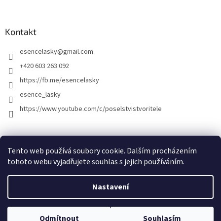
Kontakt
esencelasky
@
gmail.com
+420 603 263 092
https://fb.me/esencelasky
esence_lasky
https://www.youtube.com/c/poselstvistvoritele
Tento web používá soubory cookie. Dalším procházením
tohoto webu vyjadřujete souhlas s jejich používáním.
Nastavení
Vytvořil Shoptet
Odmítnout
Souhlasím
Copyright 2026
Esence lásky
. Všechna práva vyhrazena.