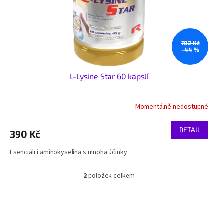
702 Kč
–44 %
L-Lysine Star 60 kapslí
Momentálně nedostupné
DETAIL
390 Kč
Esenciální aminokyselina s mnoha účinky
2
položek celkem
O
v
l
Z
á
á
d