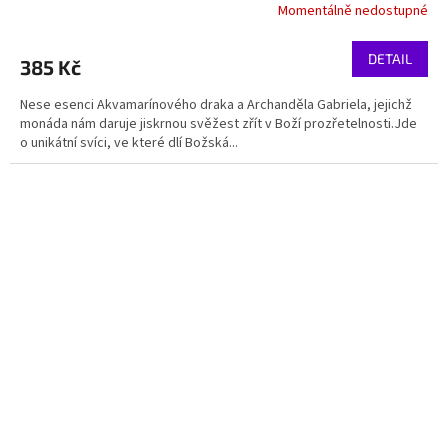
Momentálně nedostupné
DETAIL
385 Kč
Nese esenci Akvamarínového draka a Archanděla Gabriela, jejichž
monáda nám daruje jiskrnou svěžest zřít v Boží prozřetelnosti.Jde
o unikátní svíci, ve které dlí Božská...