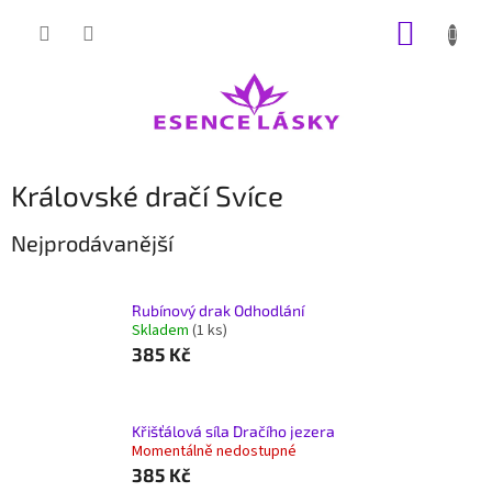
Přejít
NÁKUP
na
obsah
KOŠÍK
Královské dračí Svíce
Nejprodávanější
Rubínový drak Odhodlání
Skladem
(1 ks)
385 Kč
Křišťálová síla Dračího jezera
Momentálně nedostupné
385 Kč