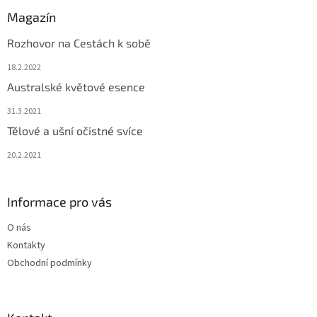
Magazín
Rozhovor na Cestách k sobě
18.2.2022
Australské květové esence
31.3.2021
Tělové a ušní očistné svíce
20.2.2021
Informace pro vás
O nás
Kontakty
Obchodní podmínky