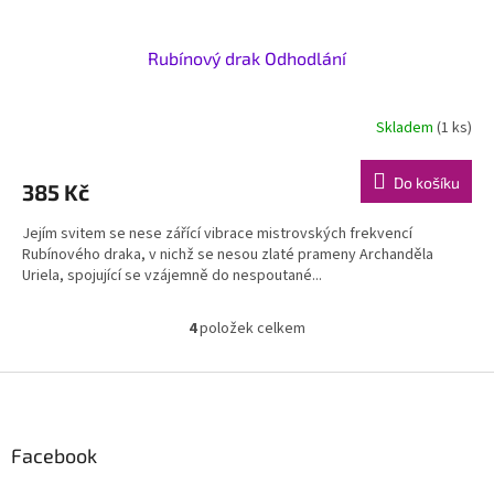
Rubínový drak Odhodlání
Skladem
(1 ks)
Do košíku
385 Kč
Jejím svitem se nese zářící vibrace mistrovských frekvencí
Rubínového draka, v nichž se nesou zlaté prameny Archanděla
Uriela, spojující se vzájemně do nespoutané...
4
položek celkem
O
v
l
Z
á
á
d
p
a
a
Facebook
c
t
í