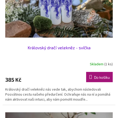
o
d
u
k
t
ů
Královský dračí velekněz - svíčka
Skladem
(1 ks)
Do košíku
385 Kč
Královský dračí velekněz nás vede tak, abychom následovali
Posvátnou cestu našeho předurčení. Ochraňuje nás na ní a pomáhá
nám aktivovat naši intuici, aby nám pomohl moudře...