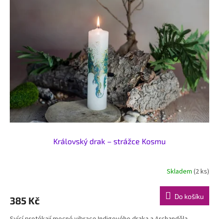
Královský drak – strážce Kosmu
Skladem
(2 ks)
Do košíku
385 Kč
Svící protékají mocné vibrace Indigového draka a Archanděla