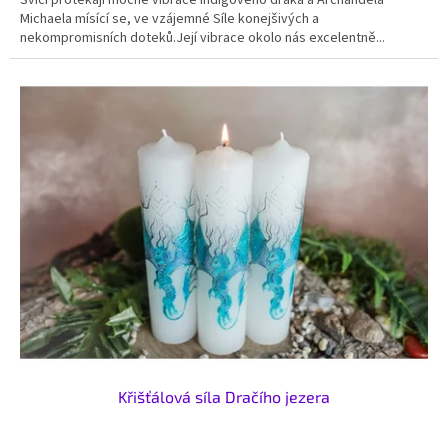
Michaela mísící se, ve vzájemné Síle konejšivých a
nekompromisních doteků.Její vibrace okolo nás excelentně...
Křišťálová síla Dračího jezera