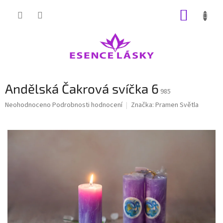
Přejít
NÁKUP
na
obsah
KOŠÍK
Andělská Čakrová svíčka 6
985
Průměrné
Neohodnoceno
Podrobnosti hodnocení
Značka:
Pramen Světla
hodnocení
produktu
je
0,0
z
5
hvězdiček.