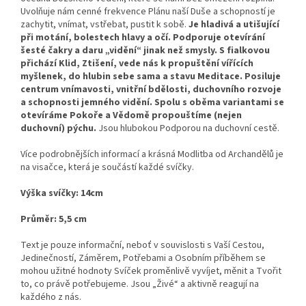
Uvolňuje nám cenné frekvence Plánu naší Duše a schopností je
zachytit, vnímat, vstřebat, pustit k sobě.
Je hladivá a utišující
při motání, bolestech hlavy a očí. Podporuje otevírání
šesté čakry a daru „vidění“ jinak než smysly. S fialkovou
přichází Klid, Ztišení, vede nás k propuštění vířících
myšlenek, do hlubin sebe sama a stavu Meditace. Posiluje
centrum vnímavosti, vnitřní bdělosti, duchovního rozvoje
a schopnosti jemného vidění. Spolu s oběma variantami se
otevíráme Pokoře a Vědomě propouštíme (nejen
duchovní) pýchu.
Jsou hlubokou Podporou na duchovní cestě.
Více podrobnějších informací a krásná Modlitba od Archandělů je
na visačce, která je součástí každé svíčky.
Výška svíčky: 14cm
Průměr: 5,5 cm
Text je pouze informační, neboť v souvislosti s Vaší Cestou,
Jedinečností, Záměrem, Potřebami a Osobním příběhem se
mohou užitné hodnoty Svíček proměnlivě vyvíjet, měnit a Tvořit
to, co právě potřebujeme. Jsou „Živé“ a aktivně reagují na
každého z nás.