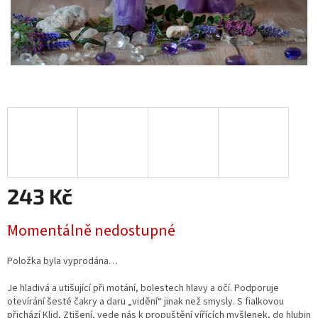
243 Kč
Měrná
Momentálně nedostupné
cena:
Položka byla vyprodána…
Je hladivá a utišující při motání, bolestech hlavy a očí. Podporuje
otevírání šesté čakry a daru „vidění“ jinak než smysly. S fialkovou
přichází Klid, Ztišení, vede nás k propuštění vířících myšlenek, do hlubin