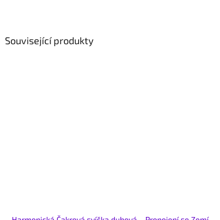
Související produkty
Harmonická Čakrová svíčka duhová – Propojení se Zemí