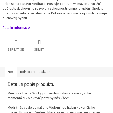
sebe sama a stavu Meditace. Posiluje centrum vnímavosti, vnitřní
bdělosti, duchovního rozvoje a schopnosti jemného vidění. Spolu s
oběma variantami se otevíráme Pokoře a Vědomě propouštíme (nejen
duchovní) pýchu.
Detailní informace
ZEPTAT SE
SDÍLET
Popis
Hodnocení
Diskuze
Detailní popis produktu
Měnící se barvy Svíčky pro šestou čakru krásně vystihují
momentální kolektivní potřeby nás všech.
Modrá nás vede do našeho Vědomí, do hlubin Nekončícího
oceánu Božského Vědění, které se námi bez omezení rozpíná.