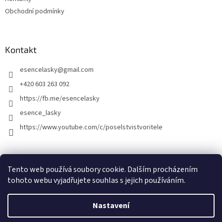
Obchodní podmínky
Kontakt
esencelasky
@
gmail.com
+420 603 263 092
https://fb.me/esencelasky
esence_lasky
https://www.youtube.com/c/poselstvistvoritele
Tento web používá soubory cookie. Dalším procházením
tohoto webu vyjadřujete souhlas s jejich používáním.
Nastavení
Vytvořil Shoptet