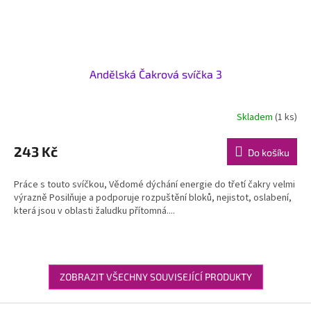
Andělská Čakrová svíčka 3
Skladem
(1 ks)
243 Kč
Do košíku
Práce s touto svíčkou, Vědomé dýchání energie do třetí čakry velmi
výrazně Posilňuje a podporuje rozpuštění bloků, nejistot, oslabení,
která jsou v oblasti žaludku přítomná....
ZOBRAZIT VŠECHNY SOUVISEJÍCÍ PRODUKTY
Z