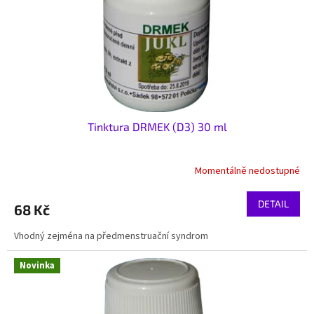
o
d
u
k
t
ů
Tinktura DRMEK (D3) 30 ml
Momentálně nedostupné
DETAIL
68 Kč
Vhodný zejména na předmenstruační syndrom
Novinka