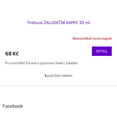
Tinktura ŽALUDEČNÍ KAPKY 30 ml
Momentálně nedostupné
DETAIL
68 Kč
Pro normální trávení a správnou funkci žaludku
6
položek celkem
O
v
l
Z
á
á
d
p
a
a
Facebook
c
t
í