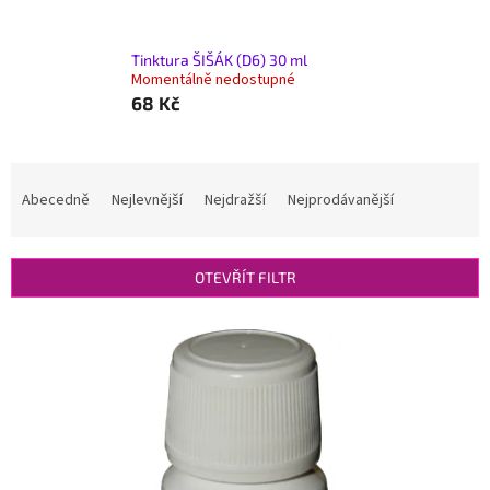
Tinktura ŠIŠÁK (D6) 30 ml
Momentálně nedostupné
68 Kč
Ř
a
Abecedně
Nejlevnější
Nejdražší
Nejprodávanější
z
e
n
OTEVŘÍT FILTR
í
p
V
r
ý
o
p
d
i
u
s
k
p
t
r
ů