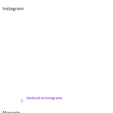
r
v
Instagram
k
y
v
ý
p
i
s
u
Sledovat na Instagramu
Magazín