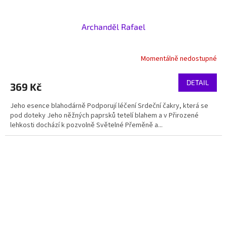
Archanděl Rafael
Momentálně nedostupné
DETAIL
369 Kč
Jeho esence blahodárně Podporují léčení Srdeční čakry, která se
pod doteky Jeho něžných paprsků tetelí blahem a v Přirozené
lehkosti dochází k pozvolně Světelné Přeměně a...