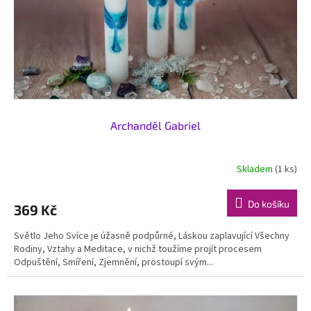
o
d
u
k
t
ů
Archanděl Gabriel
Skladem
(1 ks)
Do košíku
369 Kč
Světlo Jeho Svíce je úžasně podpůrné, Láskou zaplavující Všechny
Rodiny, Vztahy a Meditace, v nichž toužíme projít procesem
Odpuštění, Smíření, Zjemnění, prostoupí svým...