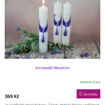
Archanděl Metatron
Skladem
(2 ks)
Do košíku
369 Kč
Je vyjádřením dokonalé Krásy, Čistoty, hluboké Pokory a Vděčnosti,