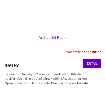
Archanděl Raziel
Momentálně nedostupné
DETAIL
369 Kč
Je úžasným Božským Poslem a Průvodcem při Rituálech
posilňujících naši (sebe) Důvěru, Naději, Sílu, Osobitou Moc,
Opravdovost v Souladu s vlastní Pravdou. Odkrývá brilantní...