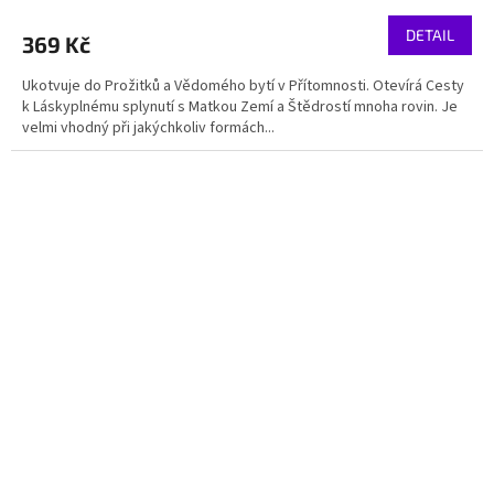
DETAIL
369 Kč
Ukotvuje do Prožitků a Vědomého bytí v Přítomnosti. Otevírá Cesty
k Láskyplnému splynutí s Matkou Zemí a Štědrostí mnoha rovin. Je
velmi vhodný při jakýchkoliv formách...