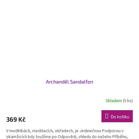
Archanděl Sandalfon
Skladem
(5 ks)
Do košíku
369 Kč
V modlitbách, meditacích, obřadech, je Jedinečnou Podporou v
okamžicích kdy toužíme po Odpovědi, vhledu do našeho Příběhu,