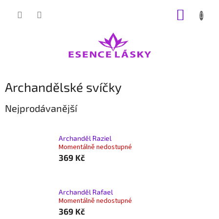
Přejít
NÁKUP
na
obsah
KOŠÍK
Archandělské svíčky
Nejprodávanější
Archanděl Raziel
Momentálně nedostupné
369 Kč
Archanděl Rafael
Momentálně nedostupné
369 Kč