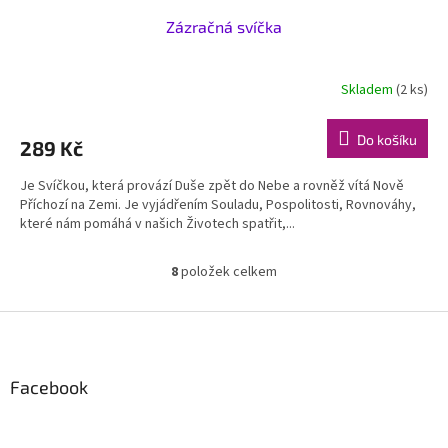
Zázračná svíčka
Skladem
(2 ks)
Do košíku
289 Kč
Je Svíčkou, která provází Duše zpět do Nebe a rovněž vítá Nově
Příchozí na Zemi. Je vyjádřením Souladu, Pospolitosti, Rovnováhy,
které nám pomáhá v našich Životech spatřit,...
8
položek celkem
O
v
l
Z
á
á
d
p
a
a
Facebook
c
t
í
í
p