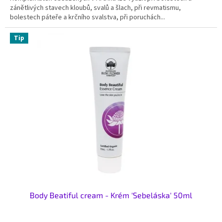
zánětlivých stavech kloubů, svalů a šlach, při revmatismu,
bolestech páteře a krčního svalstva, při poruchách...
Tip
Body Beatiful cream - Krém 'Sebeláska' 50ml