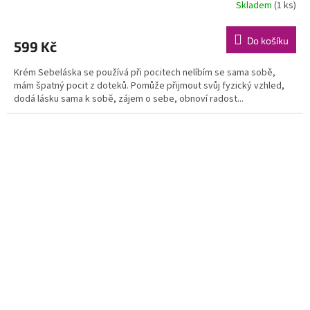
Skladem
(1 ks)
Do košíku
599 Kč
Krém Sebeláska se používá při pocitech nelíbím se sama sobě,
mám špatný pocit z doteků. Pomůže přijmout svůj fyzický vzhled,
dodá lásku sama k sobě, zájem o sebe, obnoví radost...