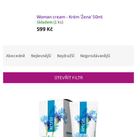
Woman cream - Krém 'Žena' 50ml
Skladem
(1 ks)
599 Kč
Ř
a
Abecedně
Nejlevnější
Nejdražší
Nejprodávanější
z
e
n
OTEVŘÍT FILTR
í
p
V
r
ý
o
p
d
i
u
s
k
p
t
r
ů