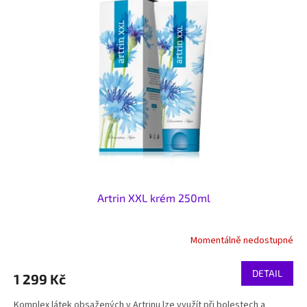
Artrin XXL krém 250ml
Momentálně nedostupné
DETAIL
1 299 Kč
Komplex látek obsažených v Artrinu lze využít při bolestech a