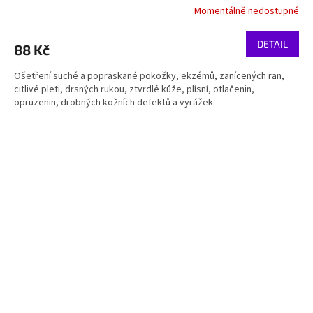
Momentálně nedostupné
DETAIL
88 Kč
Ošetření suché a popraskané pokožky, ekzémů, zanícených ran,
citlivé pleti, drsných rukou, ztvrdlé kůže, plísní, otlačenin,
opruzenin, drobných kožních defektů a vyrážek.