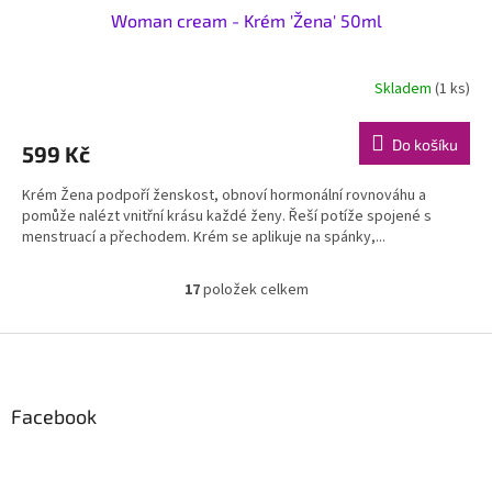
Woman cream - Krém 'Žena' 50ml
Skladem
(1 ks)
Do košíku
599 Kč
Krém Žena podpoří ženskost, obnoví hormonální rovnováhu a
pomůže nalézt vnitřní krásu každé ženy. Řeší potíže spojené s
menstruací a přechodem. Krém se aplikuje na spánky,...
17
položek celkem
O
v
l
Z
á
á
d
p
a
a
Facebook
c
t
í
í
p
r