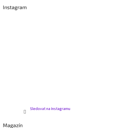
v
Instagram
k
y
v
ý
p
i
s
u
Sledovat na Instagramu
Magazín