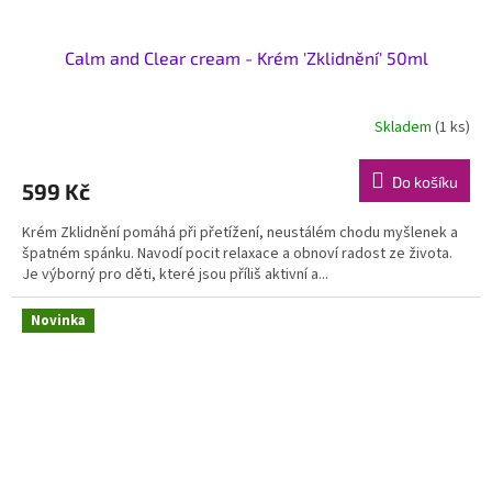
Calm and Clear cream - Krém 'Zklidnění' 50ml
Skladem
(1 ks)
Do košíku
599 Kč
Krém Zklidnění pomáhá při přetížení, neustálém chodu myšlenek a
špatném spánku. Navodí pocit relaxace a obnoví radost ze života.
Je výborný pro děti, které jsou příliš aktivní a...
Novinka