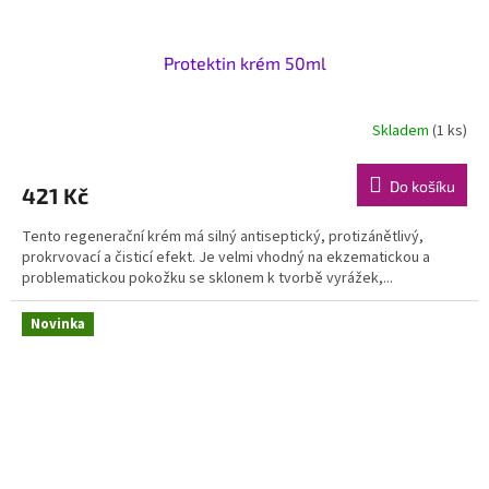
Protektin krém 50ml
Skladem
(1 ks)
Do košíku
421 Kč
Tento regenerační krém má silný antiseptický, protizánětlivý,
prokrvovací a čisticí efekt. Je velmi vhodný na ekzematickou a
problematickou pokožku se sklonem k tvorbě vyrážek,...
Novinka