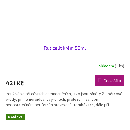
Ruticelit krém 50ml
Skladem
(1 ks)
Do košíku
421 Kč
Používá se při cévních onemocněních, jako jsou záněty žil, bércové
vředy, při hemoroidech, výronech, proleženinách, při
nedostatečném periferním prokrvení, trombózách, dále při...
Novinka