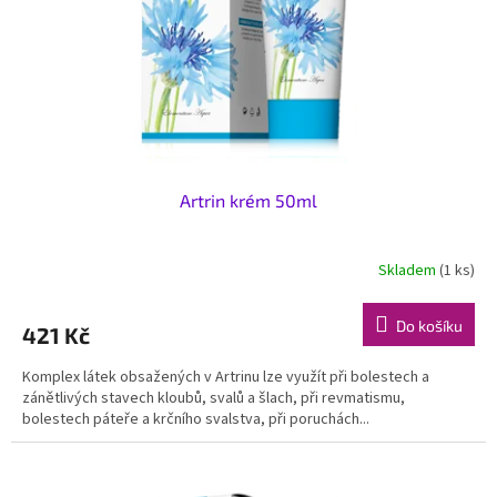
o
d
u
k
t
ů
Artrin krém 50ml
Skladem
(1 ks)
Do košíku
421 Kč
Komplex látek obsažených v Artrinu lze využít při bolestech a
zánětlivých stavech kloubů, svalů a šlach, při revmatismu,
bolestech páteře a krčního svalstva, při poruchách...