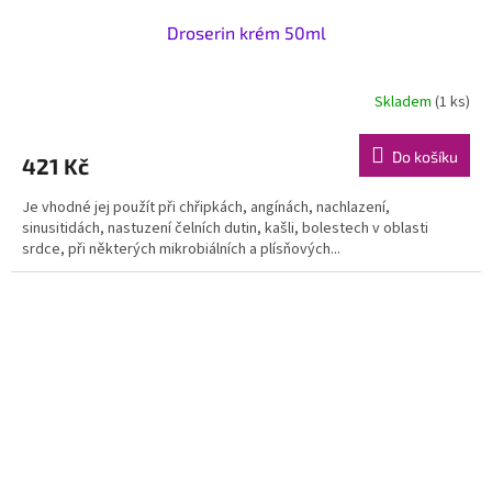
Droserin krém 50ml
Skladem
(1 ks)
Do košíku
421 Kč
Je vhodné jej použít při chřipkách, angínách, nachlazení,
sinusitidách, nastuzení čelních dutin, kašli, bolestech v oblasti
srdce, při některých mikrobiálních a plísňových...