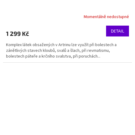
Momentálně nedostupné
DETAIL
1 299 Kč
Komplex látek obsažených v Artrinu lze využít při bolestech a
zánětlivých stavech kloubů, svalů a šlach, při revmatismu,
bolestech páteře a krčního svalstva, při poruchách...