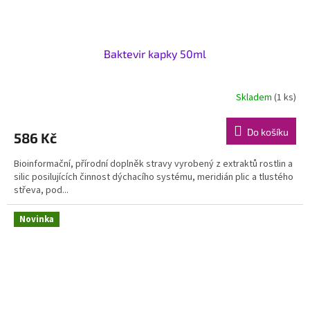
Baktevir kapky 50ml
Skladem
(1 ks)
Do košíku
586 Kč
Bioinformační, přírodní doplněk stravy vyrobený z extraktů rostlin a
silic posilujících činnost dýchacího systému, meridián plic a tlustého
střeva, pod...
Novinka