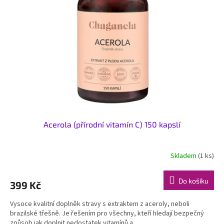
s
k
p
t
r
ů
o
d
u
k
t
ů
Acerola (přírodní vitamín C) 150 kapslí
Skladem
(1 ks)
Do košíku
399 Kč
Vysoce kvalitní doplněk stravy s extraktem z aceroly, neboli
brazilské třešně. Je řešením pro všechny, kteří hledají bezpečný
způsob jak doplnit nedostatek vitamínů a...