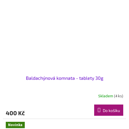
Baldachýnová komnata - tablety 30g
Skladem
(4 ks)
Do košíku
400 Kč
Novinka