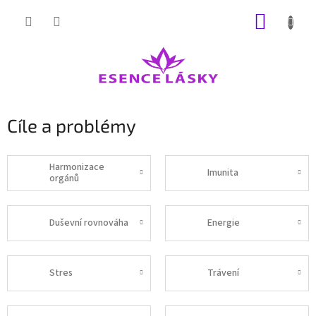
Přejít
NÁKUP
na
obsah
KOŠÍK
Cíle a problémy
Harmonizace
Imunita
orgánů
Duševní rovnováha
Energie
Stres
Trávení