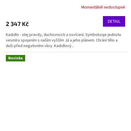
Momentálně nedostupné
DETAIL
2 347 Kč
Kadidlo - olej pravdy, duchovnosti a osvícení. Symbolizuje jednotu
vesmíru spojením s naším vyšším Já a jeho plánem. Chrání tělo a
duši před negativními vlivy. Kadidlový...
Novinka