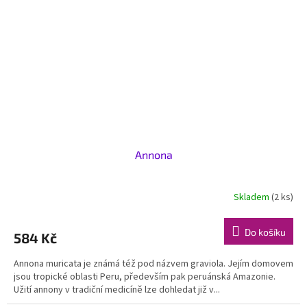
Annona
Skladem
(2 ks)
Do košíku
584 Kč
Annona muricata je známá též pod názvem graviola. Jejím domovem
jsou tropické oblasti Peru, především pak peruánská Amazonie.
Užití annony v tradiční medicíně lze dohledat již v...