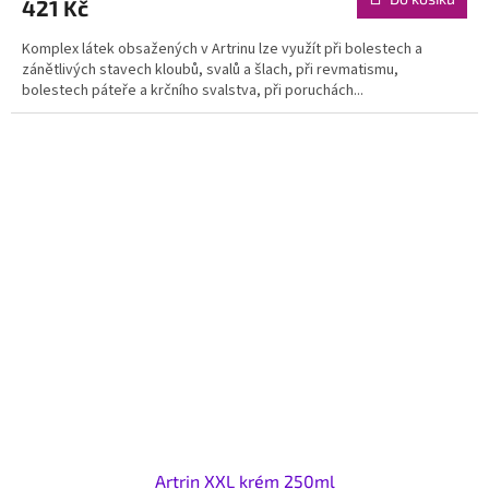
421 Kč
Komplex látek obsažených v Artrinu lze využít při bolestech a
zánětlivých stavech kloubů, svalů a šlach, při revmatismu,
bolestech páteře a krčního svalstva, při poruchách...
Artrin XXL krém 250ml