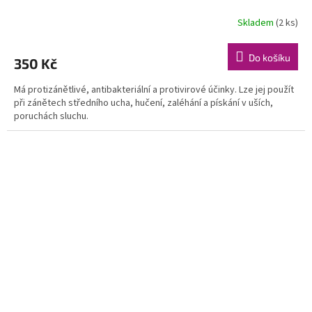
Skladem
(2 ks)
Do košíku
350 Kč
Má protizánětlivé, antibakteriální a protivirové účinky. Lze jej použít
při zánětech středního ucha, hučení, zaléhání a pískání v uších,
poruchách sluchu.