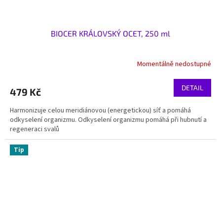
BIOCER KRÁLOVSKÝ OCET, 250 ml
Momentálně nedostupné
DETAIL
479 Kč
Harmonizuje celou meridiánovou (energetickou) síť a pomáhá
odkyselení organizmu. Odkyselení organizmu pomáhá při hubnutí a
regeneraci svalů
Tip