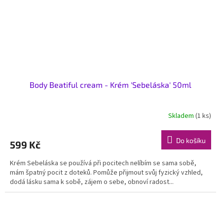
Body Beatiful cream - Krém 'Sebeláska' 50ml
Skladem
(1 ks)
Do košíku
599 Kč
Krém Sebeláska se používá při pocitech nelíbím se sama sobě,
mám špatný pocit z doteků. Pomůže přijmout svůj fyzický vzhled,
dodá lásku sama k sobě, zájem o sebe, obnoví radost...