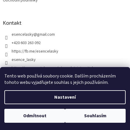
Obchodní podmínky
Kontakt
esencelasky
@
gmail.com
+420 603 263 092
https://fb.me/esencelasky
esence_lasky
https://www.youtube.com/c/poselstvistvoritele
Tento web používá soubory cookie. Dalším procházením
tohoto webu vyjadřujete souhlas s jejich používáním.
Nastavení
Odmítnout
Souhlasím
Vytvořil Shoptet