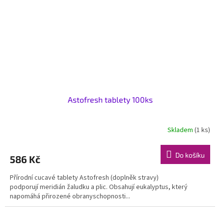
Astofresh tablety 100ks
Skladem
(1 ks)
Do košíku
586 Kč
Přírodní cucavé tablety Astofresh (doplněk stravy)
podporují meridián žaludku a plic. Obsahují eukalyptus, který
napomáhá přirozené obranyschopnosti...