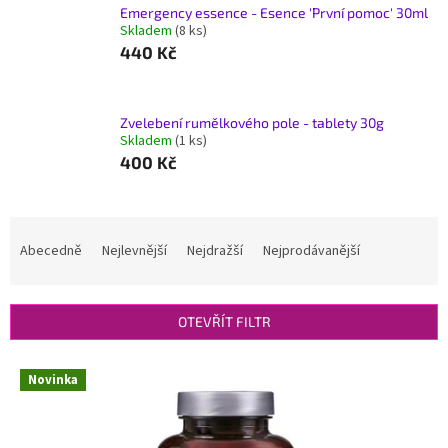
Emergency essence - Esence 'První pomoc' 30ml
Skladem
(8 ks)
440 Kč
Zvelebení rumělkového pole - tablety 30g
Skladem
(1 ks)
400 Kč
Ř
a
Abecedně
Nejlevnější
Nejdražší
Nejprodávanější
z
e
n
OTEVŘÍT FILTR
í
p
V
r
Novinka
ý
o
p
d
i
u