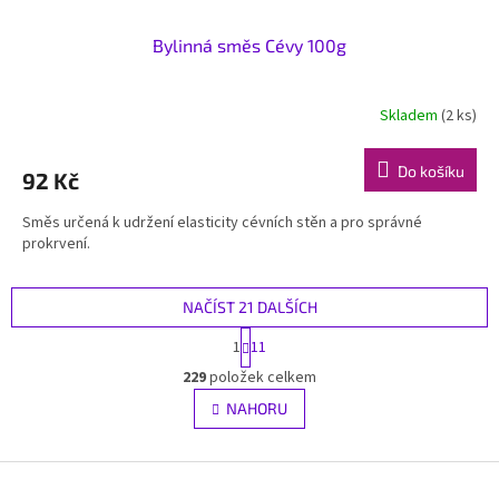
Bylinná směs Cévy 100g
Skladem
(2 ks)
Do košíku
92 Kč
Směs určená k udržení elasticity cévních stěn a pro správné
prokrvení.
NAČÍST 21 DALŠÍCH
S
1
11
t
O
r
229
položek celkem
v
á
l
NAHORU
n
á
k
d
o
v
Z
a
á
c
á