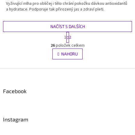
Vyživující mlha pro obličej i tělo chrání pokožku dávkou antioxidantů
a hydratace. Podporuje tak přirozený jas a zdraví pleti.
NAČÍST 5 DALŠÍCH
S
1
2
t
O
r
26
položek celkem
v
á
l
NAHORU
n
á
k
d
o
v
Z
a
á
c
á
n
í
p
í
p
a
Facebook
r
t
v
í
k
y
v
Instagram
ý
p
i