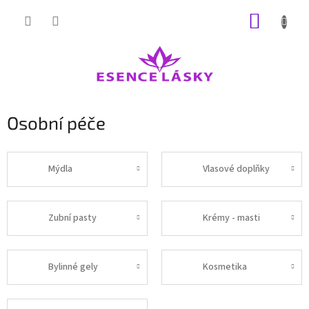
Přejít
NÁKUP
na
obsah
KOŠÍK
Osobní péče
Mýdla
Vlasové doplňky
Zubní pasty
Krémy - masti
Bylinné gely
Kosmetika