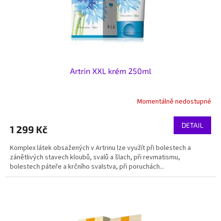
Artrin XXL krém 250ml
Momentálně nedostupné
DETAIL
1 299 Kč
Komplex látek obsažených v Artrinu lze využít při bolestech a
zánětlivých stavech kloubů, svalů a šlach, při revmatismu,
bolestech páteře a krčního svalstva, při poruchách...