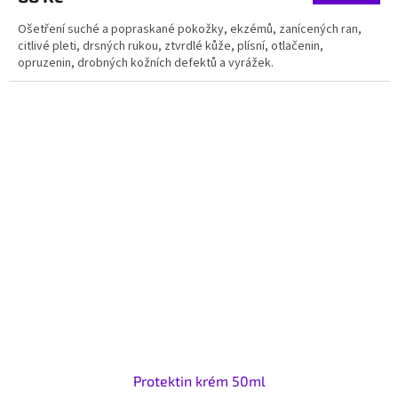
Ošetření suché a popraskané pokožky, ekzémů, zanícených ran,
citlivé pleti, drsných rukou, ztvrdlé kůže, plísní, otlačenin,
opruzenin, drobných kožních defektů a vyrážek.
Protektin krém 50ml