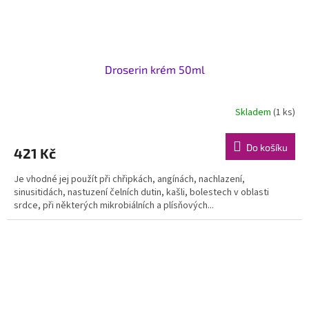
Droserin krém 50ml
Skladem
(1 ks)
Do košíku
421 Kč
Je vhodné jej použít při chřipkách, angínách, nachlazení,
sinusitidách, nastuzení čelních dutin, kašli, bolestech v oblasti
srdce, při některých mikrobiálních a plísňových...