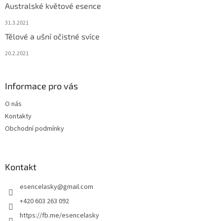
Australské květové esence
31.3.2021
Tělové a ušní očistné svíce
20.2.2021
Informace pro vás
O nás
Kontakty
Obchodní podmínky
Kontakt
esencelasky
@
gmail.com
+420 603 263 092
https://fb.me/esencelasky