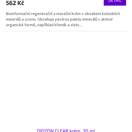
DETAIL
562 Kč
Bioinformační regenerační a masážní krém s obsahem koloidních
minerálů a ozonu. Obsahuje pestrou paletu minerálů v aktivní
organické formě, například křemík a zlato....
DIOZON CLEAR krém, 30 ml