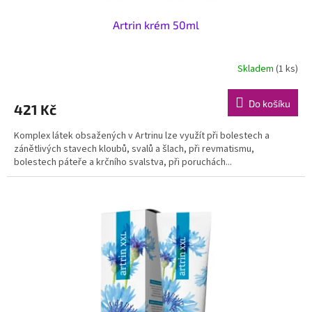
Artrin krém 50ml
Skladem
(1 ks)
Do košíku
421 Kč
Komplex látek obsažených v Artrinu lze využít při bolestech a
zánětlivých stavech kloubů, svalů a šlach, při revmatismu,
bolestech páteře a krčního svalstva, při poruchách...