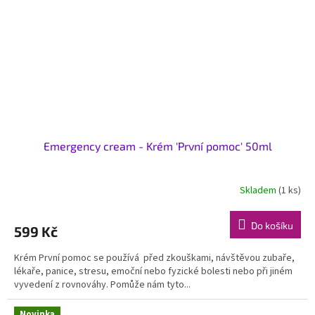
Emergency cream - Krém 'První pomoc' 50ml
Skladem
(1 ks)
Do košíku
599 Kč
Krém První pomoc se používá před zkouškami, návštěvou zubaře,
lékaře, panice, stresu, emoční nebo fyzické bolesti nebo při jiném
vyvedení z rovnováhy. Pomůže nám tyto...
Novinka