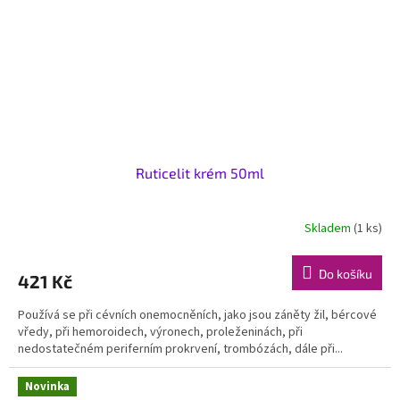
Ruticelit krém 50ml
Skladem
(1 ks)
Do košíku
421 Kč
Používá se při cévních onemocněních, jako jsou záněty žil, bércové
vředy, při hemoroidech, výronech, proleženinách, při
nedostatečném periferním prokrvení, trombózách, dále při...
Novinka