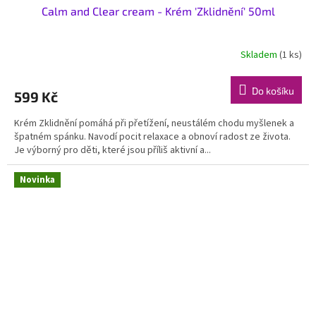
Calm and Clear cream - Krém 'Zklidnění' 50ml
Skladem
(1 ks)
Do košíku
599 Kč
Krém Zklidnění pomáhá při přetížení, neustálém chodu myšlenek a
špatném spánku. Navodí pocit relaxace a obnoví radost ze života.
Je výborný pro děti, které jsou příliš aktivní a...
Novinka