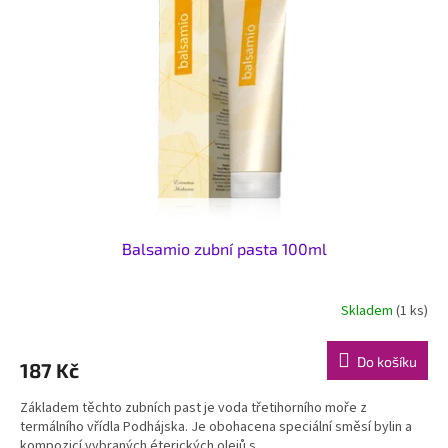
Balsamio zubní pasta 100ml
Skladem
(1 ks)
Do košíku
187 Kč
Základem těchto zubních past je voda třetihorního moře z
termálního vřídla Podhájska. Je obohacena speciální směsí bylin a
kompozicí vybraných éterických olejů s...