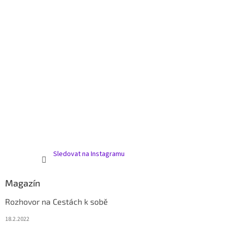
s
u
Sledovat na Instagramu
Magazín
Rozhovor na Cestách k sobě
18.2.2022