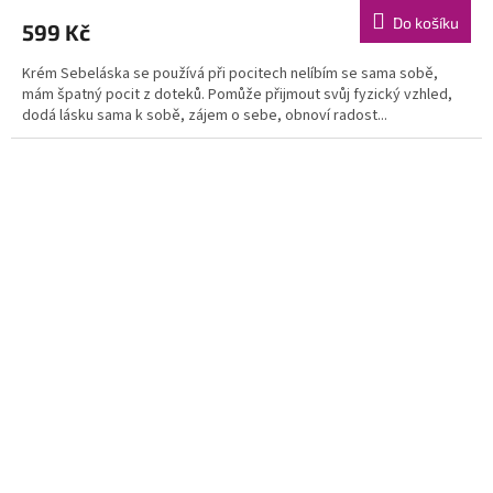
Do košíku
599 Kč
Krém Sebeláska se používá při pocitech nelíbím se sama sobě,
mám špatný pocit z doteků. Pomůže přijmout svůj fyzický vzhled,
dodá lásku sama k sobě, zájem o sebe, obnoví radost...