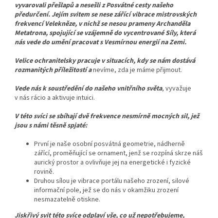
vyvarovali přešlapů a nesešli z Posvátné cesty našeho
předurčení. Jejím svitem se nese zářící vibrace mistrovských
frekvencí Velekněze, v nichž se nesou prameny Archanděla
Metatrona, spojující se vzájemně do vycentrované Síly, která
nás vede do umění pracovat s Vesmírnou energií na Zemi.
Velice ochranitelsky pracuje
v situacích, kdy se nám dostává
rozmanitých příležitostí a
nevíme, zda je máme přijmout.
Vede nás k soustředění
do našeho vnitřního světa
, vyvažuje
v nás rácio a aktivuje intuici.
V této svíci se sbíhají dvě frekvence nesmírně mocných sil, jež
jsou s námi těsně spjaté:
První je naše osobní posvátná geometrie, nádherně
zářící, proměňující se ornament, jenž se rozpíná skrze náš
aurický prostor a ovlivňuje jej na energetické i fyzické
rovině.
Druhou sílou je vibrace portálu našeho zrození, silové
informační pole, jež se do nás v okamžiku zrození
nesmazatelně otiskne.
Jiskřivý svit této svíce odplaví vše, co už nepotřebujeme,