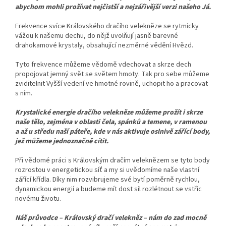
abychom mohli prožívat nejčistší a nejzářivější verzi našeho Já.
Frekvence svíce Královského dračího velekněze se rytmicky
vážou k našemu dechu, do nějž uvolňují jasně barevné
drahokamové krystaly, obsahující nezměrné vědění Hvězd.
Tyto frekvence můžeme vědomě vdechovat a skrze dech
propojovat jemný svět se světem hmoty. Tak pro sebe můžeme
zviditelnit Vyšší vedení ve hmotné rovině, uchopit ho a pracovat
s ním.
Krystalické energie dračího velekněze můžeme prožít i skrze
naše tělo, zejména v oblasti čela, spánků a temene, v ramenou
a až u středu naší páteře, kde v nás aktivuje oslnivě zářící body,
jež můžeme jednoznačně cítit.
Při vědomé práci s Královským dračím veleknězem se tyto body
rozrostou v energetickou síť a my si uvědomíme naše vlastní
zářící křídla. Díky nim rozvibrujeme své bytí poměrně rychlou,
dynamickou energií a budeme mít dost sil rozlétnout se vstříc
novému životu.
Náš průvodce – Královský dračí velekněz – nám do zad mocně