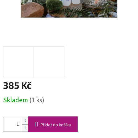
385 Kč
Měrná
Skladem
(1 ks)
cena:
Přidat do košíku