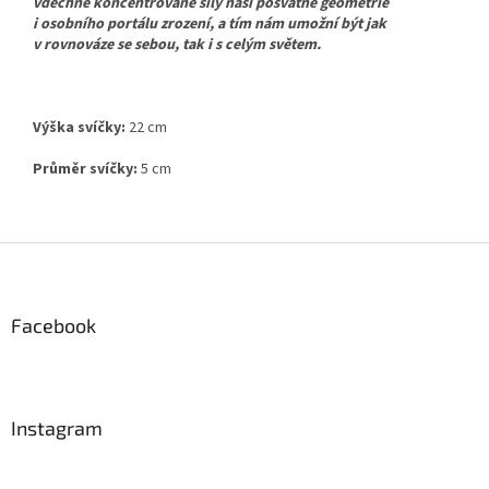
vdechne koncentrované síly naší posvátné geometrie
i osobního portálu zrození, a tím nám umožní být jak
v rovnováze se sebou, tak i s celým světem.
Výška svíčky:
22 cm
Průměr svíčky:
5 cm
Z
á
p
a
Facebook
t
í
Instagram