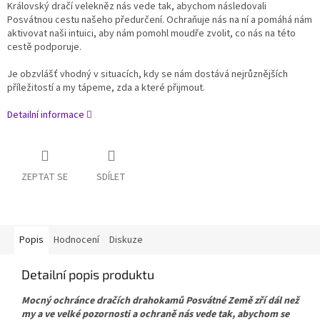
Královský dračí velekněz nás vede tak, abychom následovali
Posvátnou cestu našeho předurčení. Ochraňuje nás na ní a pomáhá nám
aktivovat naši intuici, aby nám pomohl moudře zvolit, co nás na této
cestě podporuje.
Je obzvlášť vhodný v situacích, kdy se nám dostává nejrůznějších
příležitostí a my tápeme, zda a které přijmout.
Detailní informace
ZEPTAT SE
SDÍLET
Popis
Hodnocení
Diskuze
Detailní popis produktu
Mocný ochránce dračích drahokamů Posvátné Země zří dál než
my a ve velké pozornosti a ochraně nás vede tak, abychom se