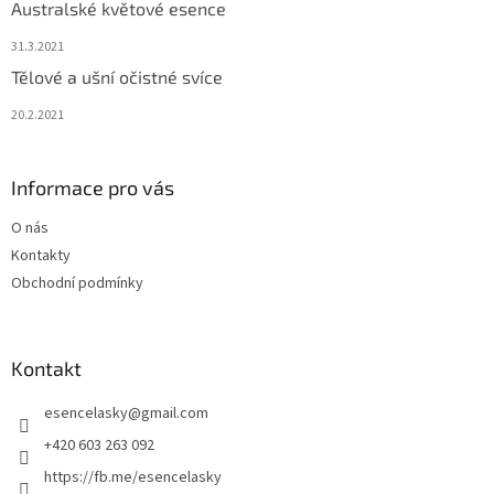
Australské květové esence
31.3.2021
Tělové a ušní očistné svíce
20.2.2021
Informace pro vás
O nás
Kontakty
Obchodní podmínky
Kontakt
esencelasky
@
gmail.com
+420 603 263 092
https://fb.me/esencelasky