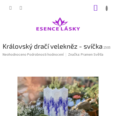
Přejít
NÁKUP
na
obsah
KOŠÍK
Královský dračí velekněz - svíčka
2505
Průměrné
Neohodnoceno
Podrobnosti hodnocení
Značka:
Pramen Světla
hodnocení
produktu
je
0,0
z
5
hvězdiček.