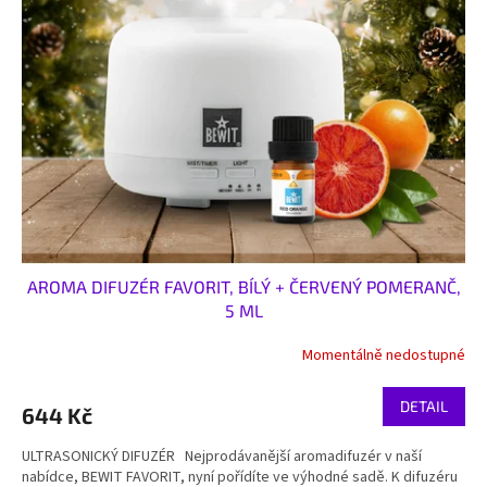
i
r
s
o
p
d
r
u
o
k
d
t
u
ů
k
t
ů
AROMA DIFUZÉR FAVORIT, BÍLÝ + ČERVENÝ POMERANČ,
5 ML
Momentálně nedostupné
DETAIL
644 Kč
ULTRASONICKÝ DIFUZÉR Nejprodávanější aromadifuzér v naší
nabídce, BEWIT FAVORIT, nyní pořídíte ve výhodné sadě. K difuzéru