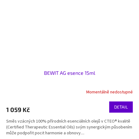
BEWIT AG esence 15ml
Momentálně nedostupné
DETAIL
1 059 Kč
Směs vzácných 100% přírodních esenciálních olejů v CTEO® kvalitě
(Certified Therapeutic Essential Oils) svým synergickým působením
může podpořit pocit harmonie a obnovy....