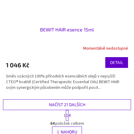
BEWIT HAIR esence 15ml
Momentálně nedostupné
DETAIL
1 046 Kč
Směs vzácných 100% přírodních esenciálních olejů v nejvyšší
CTEO® kvalitě (Certified Therapeutic Essential Oils) BEWIT HAIR
svým synergickým působením může podpořit pocit...
NAČÍST 21 DALŠÍCH
S
1
4
t
O
r
64
položek celkem
v
á
l
NAHORU
n