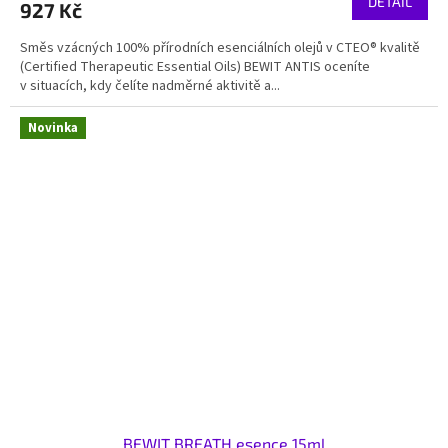
DETAIL
927 Kč
Směs vzácných 100% přírodních esenciálních olejů v CTEO® kvalitě
(Certified Therapeutic Essential Oils) BEWIT ANTIS oceníte
v situacích, kdy čelíte nadměrné aktivitě a...
Novinka
BEWIT BREATH esence 15ml