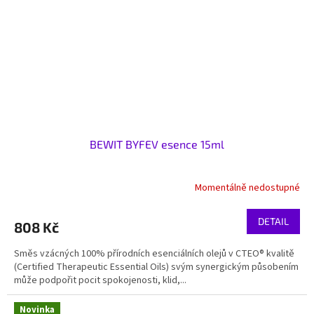
BEWIT BYFEV esence 15ml
Momentálně nedostupné
DETAIL
808 Kč
Směs vzácných 100% přírodních esenciálních olejů v CTEO® kvalitě
(Certified Therapeutic Essential Oils) svým synergickým působením
může podpořit pocit spokojenosti, klid,...
Novinka