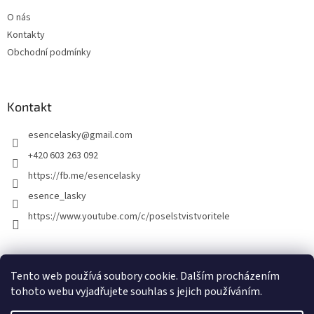
O nás
Kontakty
Obchodní podmínky
Kontakt
esencelasky
@
gmail.com
+420 603 263 092
https://fb.me/esencelasky
esence_lasky
https://www.youtube.com/c/poselstvistvoritele
Tento web používá soubory cookie. Dalším procházením
tohoto webu vyjadřujete souhlas s jejich používáním.