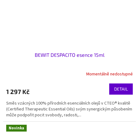
BEWIT DESPACITO esence 15ml
Momentálně nedostupné
DETAIL
1 297 Kč
Směs vzácných 100% přírodních esenciálních olejů v CTEO® kvalitě
(Certified Therapeutic Essential Oils) svým synergickým působením
může podpořit pocit svobody, radosti,...
Novinka