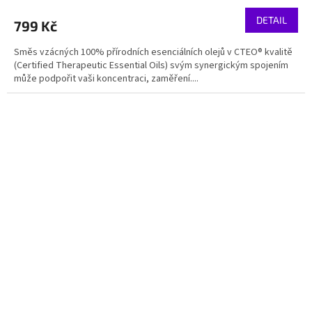
DETAIL
799 Kč
Směs vzácných 100% přírodních esenciálních olejů v CTEO® kvalitě
(Certified Therapeutic Essential Oils) svým synergickým spojením
může podpořit vaši koncentraci, zaměření....