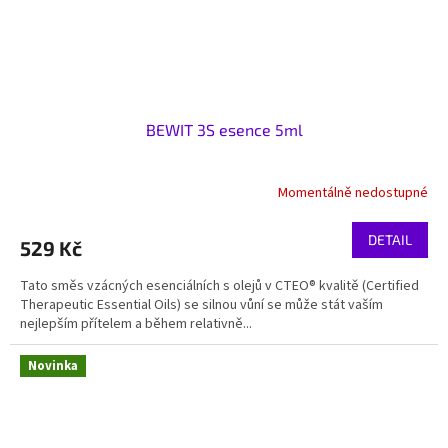
BEWIT 3S esence 5ml
Momentálně nedostupné
DETAIL
529 Kč
Tato směs vzácných esenciálních s olejů v CTEO® kvalitě (Certified
Therapeutic Essential Oils) se silnou vůní se může stát vaším
nejlepším přítelem a během relativně...
Novinka