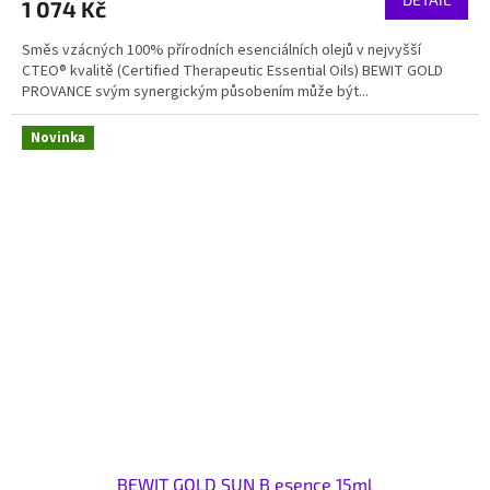
1 074 Kč
Směs vzácných 100% přírodních esenciálních olejů v nejvyšší
CTEO® kvalitě (Certified Therapeutic Essential Oils) BEWIT GOLD
PROVANCE svým synergickým působením může být...
Novinka
BEWIT GOLD SUN B esence 15ml