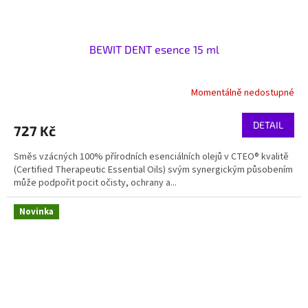
BEWIT DENT esence 15 ml
Momentálně nedostupné
DETAIL
727 Kč
Směs vzácných 100% přírodních esenciálních olejů v CTEO® kvalitě
(Certified Therapeutic Essential Oils) svým synergickým působením
může podpořit pocit očisty, ochrany a...
Novinka