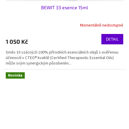
BEWIT 33 esence 15ml
Momentálně nedostupné
DETAIL
1 050 Kč
Směs 33 vzácných 100% přírodních esenciálních olejů s ověřenou
účinností v CTEO® kvalitě (Certified Therapeutic Essential Oils)
může svým synergickým působením...
Novinka