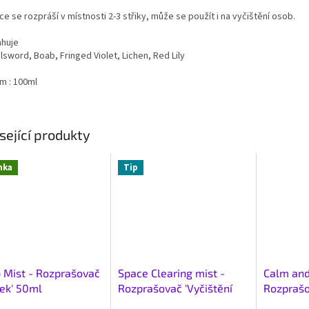
e se rozpráší v místnosti 2-3 střiky, může se použít i na vyčištění osob.
huje
sword, Boab, Fringed Violet, Lichen, Red Lily
m : 100ml
sející produkty
nka
Tip
 Mist - Rozprašovač
Space Clearing mist -
Calm and
ek' 50ml
Rozprašovač 'Vyčištění
Rozprašov
prostoru' 50ml
50ml