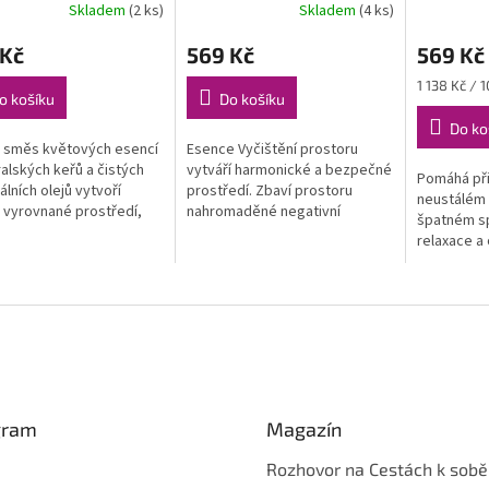
Skladem
(2 ks)
Skladem
(4 ks)
 Kč
569 Kč
569 Kč
Měrná
1 138 Kč / 
o košíku
Do košíku
cena:
Do ko
 směs květových esencí
Esence Vyčištění prostoru
ralských keřů a čistých
vytváří harmonické a bezpečné
Pomáhá při
álních olejů vytvoří
prostředí. Zbaví prostoru
neustálém
, vyrovnané prostředí,
nahromaděné negativní
špatném sp
vám usnadní relaxaci ii v
energie. Výborný na vyčištění
relaxace a
nějších dnech.
místnosti po hádkách nebo
života. Je 
náročných...
které jsou p
potřebují...
gram
Magazín
Rozhovor na Cestách k sobě