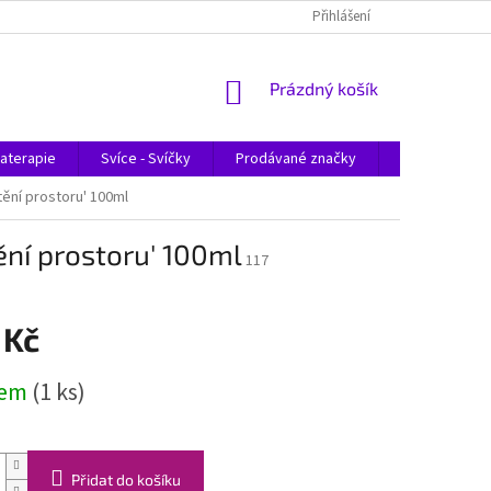
Přihlášení
NÁKUPNÍ
Prázdný košík
KOŠÍK
aterapie
Svíce - Svíčky
Prodávané značky
Magazín
tění prostoru' 100ml
ění prostoru' 100ml
117
 Kč
dem
(1 ks)
Přidat do košíku