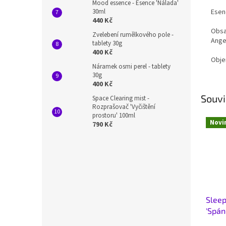
Mood essence - Esence 'Nálada'
30ml
Esenc
440 Kč
Obsa
Zvelebení rumělkového pole -
Angel
tablety 30g
400 Kč
Obje
Náramek osmi perel - tablety
30g
400 Kč
Souvi
Space Clearing mist -
Rozprašovač 'Vyčištění
prostoru' 100ml
Novi
790 Kč
Sleep
'Spán