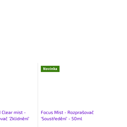
Novinka
 Clear mist -
Focus Mist - Rozprašovač
ač 'Zklidnění'
'Soustředění' - 50ml