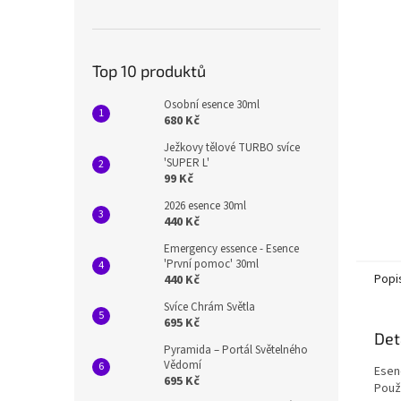
n
e
l
Top 10 produktů
Osobní esence 30ml
680 Kč
Ježkovy tělové TURBO svíce
'SUPER L'
99 Kč
2026 esence 30ml
440 Kč
Emergency essence - Esence
'První pomoc' 30ml
Popi
440 Kč
Svíce Chrám Světla
695 Kč
Det
Pyramida – Portál Světelného
Vědomí
Esen
695 Kč
Použ