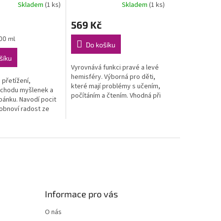
Skladem
(1 ks)
Skladem
(1 ks)
569 Kč
100 ml
Do košíku
šíku
Vyrovnává funkci pravé a levé
hemisféry. Výborná pro děti,
 přetížení,
které mají problémy s učením,
 chodu myšlenek a
počítáním a čtením. Vhodná při
ánku. Navodí pocit
špatné koordinaci těla. Esence
 obnoví radost ze
dodává jasnost a směr...
výborná pro děti,
říliš aktivní a
Informace pro vás
O nás