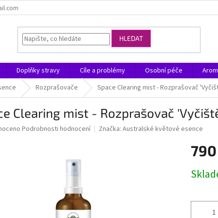
ail.com
HLEDAT
Doplňky stravy
Cíle a problémy
Osobní péče
Arom
sence
Rozprašovače
Space Clearing mist - Rozprašovač 'Vyčiš
e Clearing mist - Rozprašovač 'Vyčišt
né
noceno
Podrobnosti hodnocení
Značka:
Australské květové esence
ní
790
u
Měrná
Skla
cena:
ek.