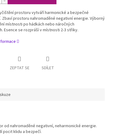
yčištění prostoru vytváří harmonické a bezpečné
. Zbaví prostoru nahromaděné negativní energie. Výborný
ění místnosti po hádkách nebo náročných
. Esence se rozpráší v místnosti 2-3 střiky.
informace
ZEPTAT SE
SDÍLET
iskuze
stor od nahromaděné negativní, neharmonické energie.
 pocit klidu a bezpečí.