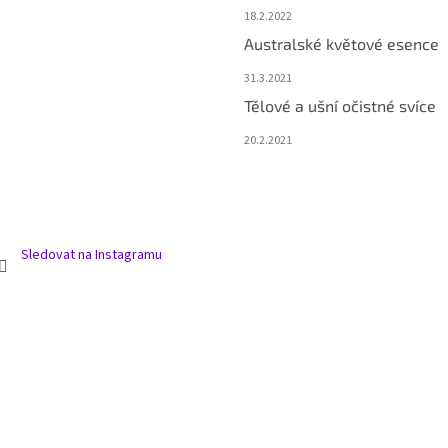
18.2.2022
Australské květové esence
31.3.2021
Tělové a ušní očistné svíce
20.2.2021
Sledovat na Instagramu