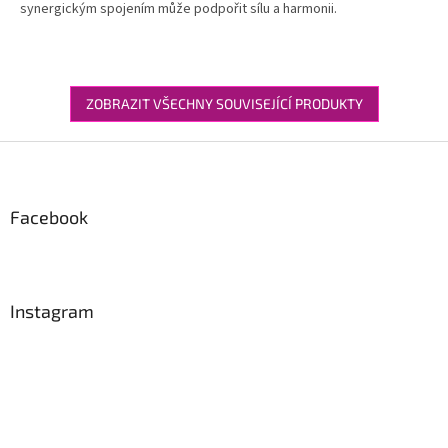
synergickým spojením může podpořit sílu a harmonii.
ZOBRAZIT VŠECHNY SOUVISEJÍCÍ PRODUKTY
Z
á
p
a
Facebook
t
í
Instagram