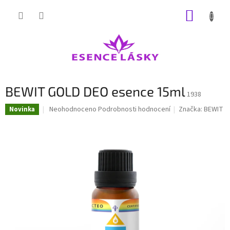
Přejít
NÁKUP
na
obsah
KOŠÍK
BEWIT GOLD DEO esence 15ml
1938
Průměrné
Neohodnoceno
Podrobnosti hodnocení
Značka:
BEWIT
Novinka
hodnocení
produktu
je
0,0
z
5
hvězdiček.