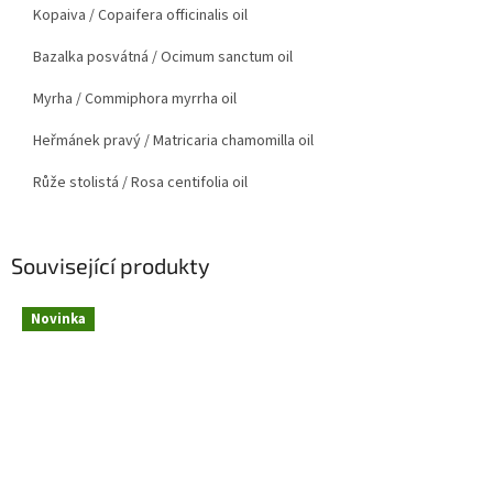
Kopaiva
/ Copaifera officinalis oil
Bazalka posvátná
/ Ocimum sanctum oil
Myrha
/ Commiphora myrrha oil
Heřmánek pravý
/ Matricaria chamomilla oil
Růže stolistá
/ Rosa centifolia oil
Související produkty
Novinka