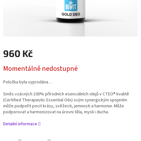
960 Kč
Měrná
Momentálně nedostupné
cena:
Položka byla vyprodána…
Směs vzácných 100% přírodních esenciálních olejů v CTEO® kvalitě
(Certified Therapeutic Essential Oils) svým synergickým spojením
může podpořit pocit krásy, svěžesti, jemnosti a harmonie. Může
podporovat a harmonizovat na úrovni těla, mysli i ducha.
Detailní informace