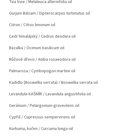
Tea tree
/ Melaleuca alternifolia oil
Gurjum Balsam
/ Dipterocarpus turbinatus oil
Citron
/ Citrus limonum oil
Cedr himalájský
/ Cedrus deodara oil
Bazalka
/ Ocimum basilicum oil
Růžové dřevo
/ Aniba rosaeodora oil
Palmarosa
/ Cymbopogon martinii oil
Kadidlo (Boswellia serrata)
/ Boswellia serrata oil
Levandule KAŠMÍR
/ Lavandula angustifolia oil
Geránium
/ Pelargonium graveolens oil
Cypřiš
/ Cupressus sempervirens oil
Kurkuma, kořen
/ Curcuma longa oil