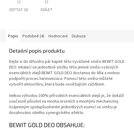
ZEPTAT SE
SDÍLET
Popis
Podobné (4)
Hodnocení
Diskuze
Detailní popis produktu
Dejte si do difuzéru pár kapek této vyvážené směsi BEWIT GOLD
DEO. Inhalací se jednotlivé složky této jemné směsi vzácných
esenciálních olejů BEWIT GOLD DEO dostanou do těla a mohou
podpořit proces harmonizace. Pomocí této směsi můžete
vytvořit atmosféru, která bude osvěžujícím zážitkem.
Velkou výhodou 100% přírodních esenciálních olejů je, že dokáží
současně působit na mnoha úrovních a mnohými mechanizmy.
Vzájemným spolupůsobením jednotlivých esencí ve směsi je
dosahováno silného synergického efektu.
BEWIT GOLD DEO OBSAHUJE: