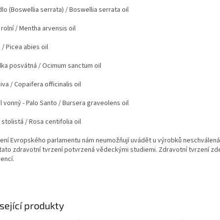
lo (Boswellia serrata)
/ Boswellia serrata oil
rolní
/ Mentha arvensis oil
k
/ Picea abies oil
lka posvátná
/ Ocimum sanctum oil
iva
/ Copaifera officinalis oil
l vonný - Palo Santo
/ Bursera graveolens oil
stolistá
/ Rosa centifolia oil
zení Evropského parlamentu nám neumožňují uvádět u výrobků neschválená z
 tato zdravotní tvrzení potvrzená vědeckými studiemi. Zdravotní tvrzení zd
encí.
sející produkty