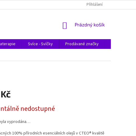
Přihlášení
NÁKUPNÍ
Prázdný košík
KOŠÍK
aterapie
Svíce - Svíčky
Prodávané značky
Magazín
 Kč
tálně nedostupné
byla vyprodána…
ných 100% přírodních esenciálních olejů v CTEO® kvalitě