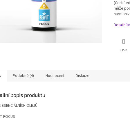
(Certifie
může pod
harmonizo
Detailní 
TISK
s
Podobné (4)
Hodnocení
Diskuze
ailní popis produktu
 ESENCIÁLNÍCH OLEJŮ
T FOCUS