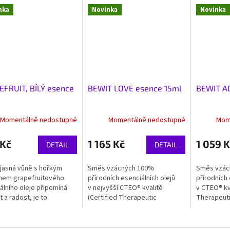
nka
Novinka
Novinka
FRUIT, BÍLÝ esence
BEWIT LOVE esence 15ml
BEWIT AG
Momentálně nedostupné
Momentálně nedostupné
Mom
 Kč
1 165 Kč
1 059 K
DETAIL
DETAIL
 jasná vůně s hořkým
Směs vzácných 100%
Směs vzác
nem grapefruitového
přírodních esenciálních olejů
přírodních 
álního oleje připomíná
v nejvyšší CTEO® kvalitě
v CTEO® kva
t a radost, je to
(Certified Therapeutic
Therapeutic
řené jižní slunce, které
Essential Oils) svým
svým syne
 rozptýlí i příjemně...
synergickým spojením může ve
může podpo
vás podpořit lásku, mír a...
a obnovy...