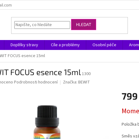
ail.com
HLEDAT
Doplňky stravy
Cíle a problémy
Osobní péče
Arom
WIT FOCUS esence 15ml
IT FOCUS esence 15ml
1300
né
noceno
Podrobnosti hodnocení
Značka:
BEWIT
ní
799
u
Měrná
Momen
cena:
ek.
Položka 
Směs vzác