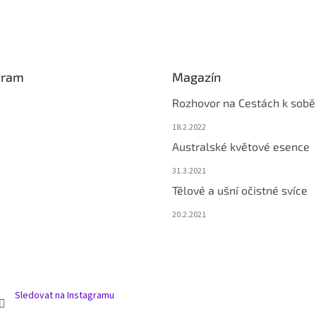
gram
Magazín
Rozhovor na Cestách k sobě
18.2.2022
Australské květové esence
31.3.2021
Tělové a ušní očistné svíce
20.2.2021
Sledovat na Instagramu