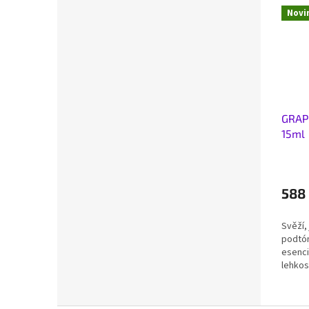
Novi
GRAPE
15ml
588
Svěží,
podtó
esenci
lehkos
„rozzá
očistí,