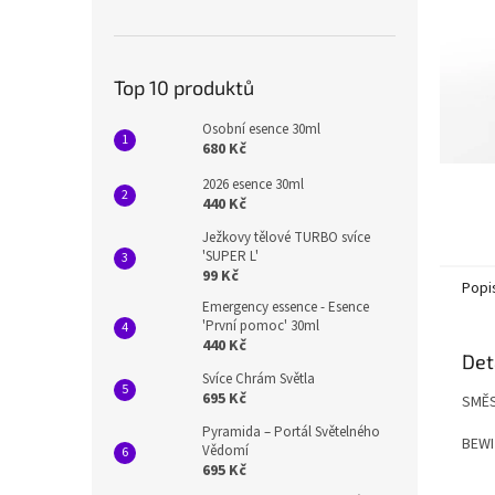
n
e
l
Top 10 produktů
Osobní esence 30ml
680 Kč
2026 esence 30ml
440 Kč
Ježkovy tělové TURBO svíce
'SUPER L'
99 Kč
Popi
Emergency essence - Esence
'První pomoc' 30ml
440 Kč
Det
Svíce Chrám Světla
695 Kč
SMĚS
Pyramida – Portál Světelného
BEWI
Vědomí
695 Kč