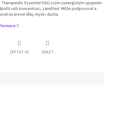
d Therapeutic Essential Oils) svým synergickým spojením
pořit vaši koncentraci, zaměření. Může podporovat a
vat na úrovni těla, mysli i ducha.
informace
ZEPTAT SE
SDÍLET