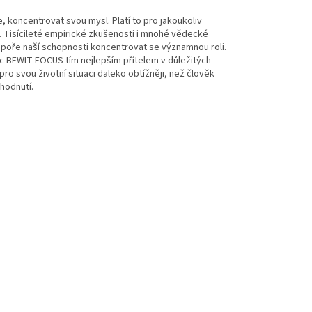
, koncentrovat svou mysl. Platí to pro jakoukoliv
ení. Tisícileté empirické zkušenosti i mnohé vědecké
odpoře naší schopnosti koncentrovat se významnou roli.
ic BEWIT FOCUS tím nejlepším přítelem v důležitých
o svou životní situaci daleko obtížněji, než člověk
zhodnutí.