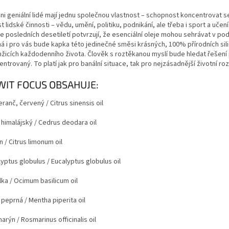
ni geniální lidé mají jednu společnou vlastnost – schopnost koncentrovat se
t lidské činnosti – vědu, umění, politiku, podnikání, ale třeba i sport a uč
ie posledních desetiletí potvrzují, že esenciální oleje mohou sehrávat v p
á i pro vás bude kapka této jedinečné směsi krásných, 100% přírodních sil
žicích každodenního života. Člověk s roztěkanou myslí bude hledat řešení pr
ntrovaný. To platí jak pro banální situace, tak pro nejzásadnější životní ro
WIT FOCUS OBSAHUJE:
ranč, červený
/ Citrus sinensis oil
 himalájský
/ Cedrus deodara oil
n
/ Citrus limonum oil
lyptus globulus
/ Eucalyptus globulus oil
lka
/ Ocimum basilicum oil
 peprná
/ Mentha piperita oil
arýn
/ Rosmarinus officinalis oil