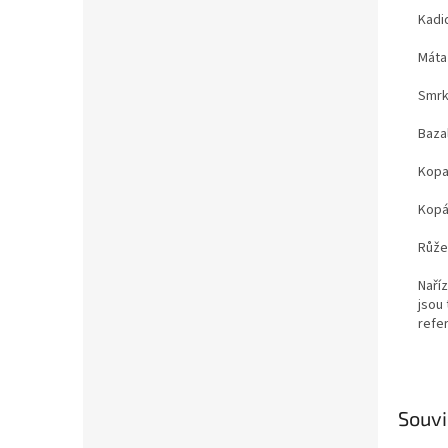
Kadid
Máta 
Smr
Baza
Kopa
Kopá
Růže 
Naří
jsou
refer
Souvi