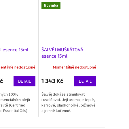
Novinka
 esence 15ml
ŠALVĚJ MUŠKÁTOVÁ
esence 15ml
entálně nedostupné
Momentálně nedostupné
č
1 343 Kč
DETAIL
DETAIL
ných 100%
Šalvěj dokáže stimulovat
esenciálních olejů
i uvolňovat. Její aroma je teplé,
litě (Certified
kafrové, sladkohořké, pižmové
 Essential Oils)
a jemně kořenné.
rgickým působením
řit pocit harmonie
.