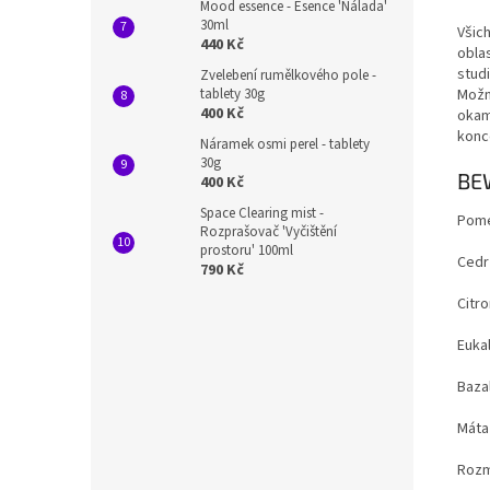
Mood essence - Esence 'Nálada'
30ml
Všich
440 Kč
oblas
stud
Zvelebení rumělkového pole -
tablety 30g
Možn
400 Kč
okam
konce
Náramek osmi perel - tablety
30g
BE
400 Kč
Space Clearing mist -
Pome
Rozprašovač 'Vyčištění
prostoru' 100ml
Cedr
790 Kč
Citro
Euka
Baza
Máta
Rozm