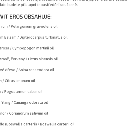
, kde budete přístupní i soustředění současně.
WIT EROS OBSAHUJE:
nium
/ Pelargonium graveolens oil
um Balsam
/ Dipterocarpus turbinatus oil
arosa
/ Cymbopogon martinii oil
ranč, červený
/ Citrus sinensis oil
vé dřevo
/ Aniba rosaeodora oil
n
/ Citrus limonum oil
i
/ Pogostemon cablin oil
g Ylang
/ Cananga odorata oil
andr
/ Coriandrum sativum oil
lo (Boswellia carterii)
/ Boswellia carterii oil