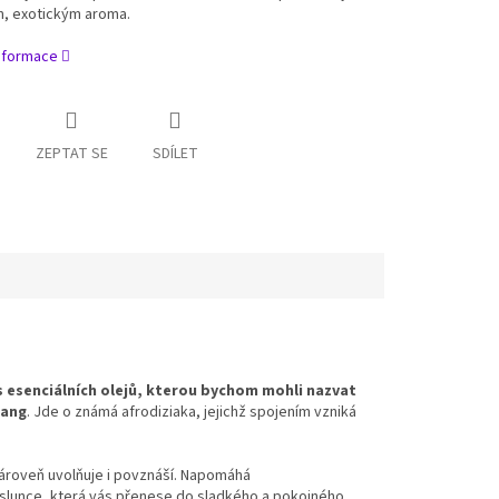
, exotickým aroma.
informace
ZEPTAT SE
SDÍLET
s esenciálních olejů, kterou bychom mohli nazvat
lang
. Jde o známá afrodiziaka, jejichž spojením vzniká
Zároveň uvolňuje i povznáší. Napomáhá
nci slunce, která vás přenese do sladkého a pokojného