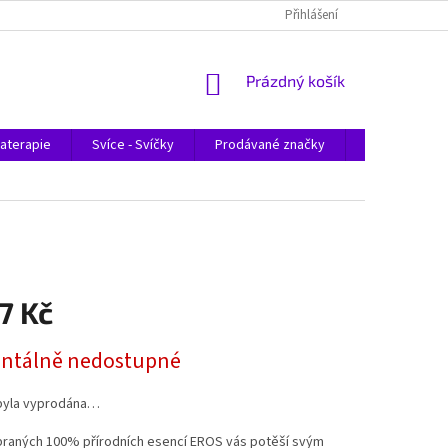
Přihlášení
NÁKUPNÍ
Prázdný košík
KOŠÍK
aterapie
Svíce - Svíčky
Prodávané značky
Magazín
7 Kč
tálně nedostupné
byla vyprodána…
raných 100% přírodních esencí EROS vás potěší svým