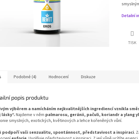
smyslným
Detailní 
TISK
s
Podobné (4)
Hodnocení
Diskuze
ailní popis produktu
ivým výběrem a namícháním nejkvalitnějších ingrediencí vznikla smě
 lásky“.
Najdeme v něm
palmarosu, geránii, pačuli, koriandr a ylang y
onie smyslných, exotických, květinových a lehce kořeněných vůní.
 podpoří vaši senzualitu, spontánnost, představivost a inspiraci
. 
vození
euforie
. Uvolňuje představivost a inspiraci. Z její vůně ucítíte ese