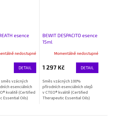
REATH esence
BEWIT DESPACITO esence
15ml
entálně nedostupné
Momentálně nedostupné
1 297 Kč
DETAIL
DETAIL
ná směs vzácných
Směs vzácných 100%
dních esenciálních
přírodních esenciálních olejů
O® kvalitě (Certified
v CTEO® kvalitě (Certified
 Essential Oils)
Therapeutic Essential Oils)
rgickým působením
svým synergickým působením
it váš pocit...
může podpořit pocit svobody,
radosti,...