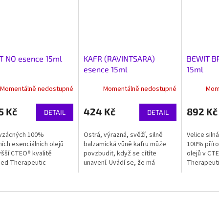
T NO esence 15ml
KAFR (RAVINTSARA)
BEWIT B
esence 15ml
15ml
Momentálně nedostupné
Momentálně nedostupné
Mom
5 Kč
424 Kč
892 Kč
DETAIL
DETAIL
vzácných 100%
Ostrá, výrazná, svěží, silně
Velice sil
ních esenciálních olejů
balzamická vůně kafru může
100% příro
yšší CTEO® kvalitě
povzbudit, když se cítíte
olejů v CTE
fied Therapeutic
unavení. Uvádí se, že má
Therapeutic
ial Oils) svým
stimulující a harmonizační
svým syne
gickým spojením může
účinky na tělo i duši.
může podpoř
it sílu a rozhodnost