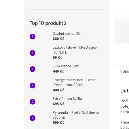
n
e
l
Top 10 produktů
Osobní esence 30ml
680 Kč
Ježkovy tělové TURBO svíce
'SUPER L'
99 Kč
2026 esence 30ml
Popi
440 Kč
Emergency essence - Esence
'První pomoc' 30ml
Det
440 Kč
Svíce Chrám Světla
Pečl
695 Kč
„olej
harm
Pyramida – Portál Světelného
Vědomí
695 Kč
EROS
k na