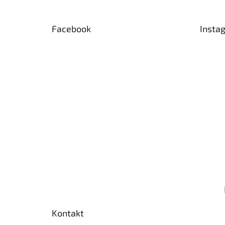
a
t
Facebook
Insta
í
Kontakt