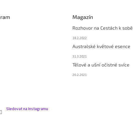
gram
Magazín
Rozhovor na Cestách k sobě
18.2.2022
Australské květové esence
31.3.2021
Tělové a ušní očistné svíce
20.2.2021
Sledovat na Instagramu