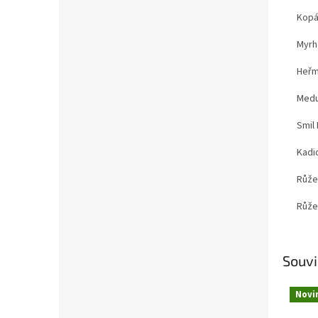
Kopá
Myrh
Heřm
Med
Smil
Kadi
Růže 
Růže
Souvi
Novi