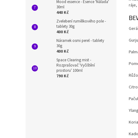
Mood essence - Esence 'Nálada'
ráje
30ml
440 Kč
BE
Zvelebení rumělkového pole -
tablety 30g
Gerá
400 Kč
Gurj
Náramek osmi perel - tablety
30g
400 Kč
Palm
Space Clearing mist -
Pome
Rozprašovač 'Vyčištění
prostoru' 100ml
Růžo
790 Kč
Citro
Pačul
Ylan
Kori
Kadid