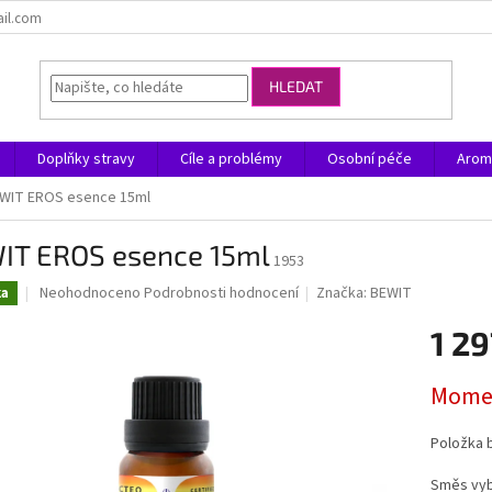
ail.com
HLEDAT
Doplňky stravy
Cíle a problémy
Osobní péče
Arom
WIT EROS esence 15ml
IT EROS esence 15ml
1953
Průměrné
Neohodnoceno
Podrobnosti hodnocení
Značka:
BEWIT
ka
hodnocení
produktu
1 29
je
0,0
Měrná
Momen
z
cena:
5
hvězdiček.
Položka 
Směs vyb