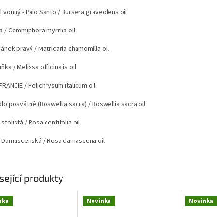
l vonný - Palo Santo
/ Bursera graveolens oil
a
/ Commiphora myrrha oil
ánek pravý
/ Matricaria chamomilla oil
uňka
/ Melissa officinalis oil
 FRANCIE
/ Helichrysum italicum oil
dlo posvátné (Boswellia sacra)
/ Boswellia sacra oil
stolistá
/ Rosa centifolia oil
 Damascenská
/ Rosa damascena oil
sející produkty
nka
Novinka
Novinka