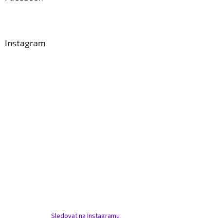
t
í
Instagram
Sledovat na Instagramu