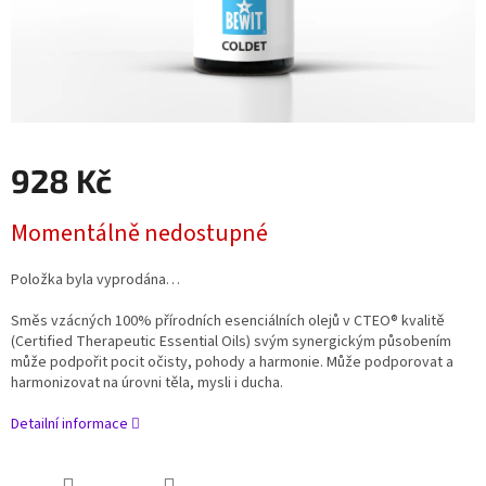
928 Kč
Měrná
Momentálně nedostupné
cena:
Položka byla vyprodána…
Směs vzácných 100% přírodních esenciálních olejů v CTEO® kvalitě
(Certified Therapeutic Essential Oils) svým synergickým působením
může podpořit pocit očisty, pohody a harmonie. Může podporovat a
harmonizovat na úrovni těla, mysli i ducha.
Detailní informace