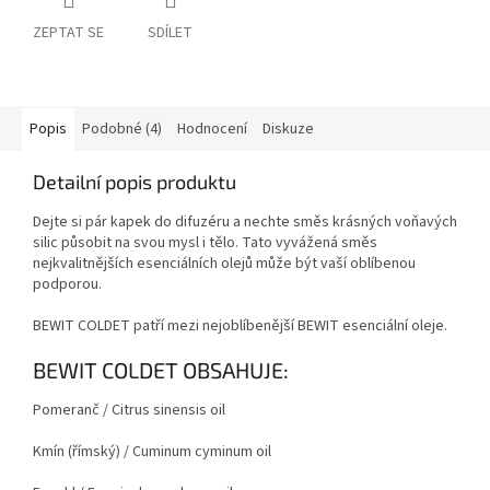
ZEPTAT SE
SDÍLET
Popis
Podobné (4)
Hodnocení
Diskuze
Detailní popis produktu
Dejte si pár kapek do difuzéru a nechte směs krásných voňavých
silic působit na svou mysl i tělo. Tato vyvážená směs
nejkvalitnějších esenciálních olejů může být vaší oblíbenou
podporou.
BEWIT COLDET patří mezi nejoblíbenější BEWIT esenciální oleje.
BEWIT COLDET OBSAHUJE:
Pomeranč
/ Citrus sinensis oil
Kmín (římský)
/ Cuminum cyminum oil