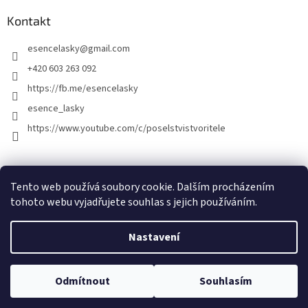
Kontakt
esencelasky
@
gmail.com
+420 603 263 092
https://fb.me/esencelasky
esence_lasky
https://www.youtube.com/c/poselstvistvoritele
Tento web používá soubory cookie. Dalším procházením
tohoto webu vyjadřujete souhlas s jejich používáním.
Nastavení
Vytvořil Shoptet
Odmítnout
Souhlasím
Copyright 2026
Esence lásky
. Všechna práva vyhrazena.