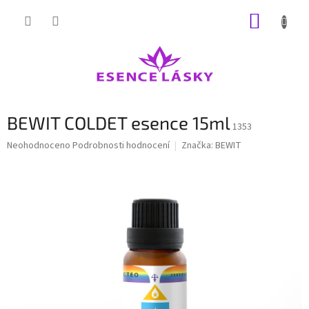
Přejít
NÁKUP
na
obsah
KOŠÍK
BEWIT COLDET esence 15ml
1353
Průměrné
Neohodnoceno
Podrobnosti hodnocení
Značka:
BEWIT
hodnocení
produktu
je
0,0
z
5
hvězdiček.