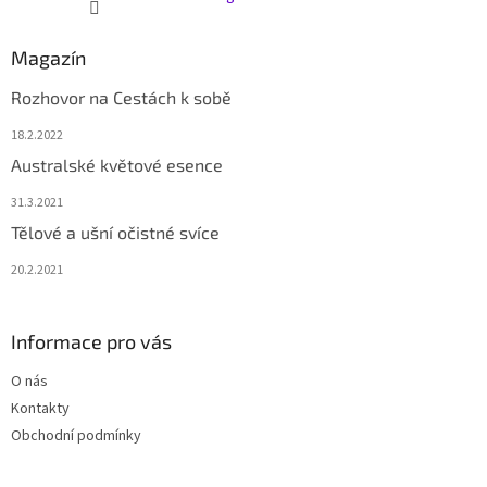
Magazín
Rozhovor na Cestách k sobě
18.2.2022
Australské květové esence
31.3.2021
Tělové a ušní očistné svíce
20.2.2021
Informace pro vás
O nás
Kontakty
Obchodní podmínky