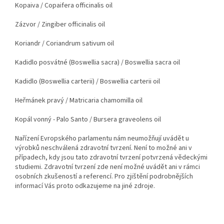
Kopaiva
/ Copaifera officinalis oil
Zázvor
/ Zingiber officinalis oil
Koriandr
/ Coriandrum sativum oil
Kadidlo posvátné (Boswellia sacra)
/ Boswellia sacra oil
Kadidlo (Boswellia carterii)
/ Boswellia carterii oil
Heřmánek pravý
/ Matricaria chamomilla oil
Kopál vonný - Palo Santo
/ Bursera graveolens oil
Nařízení Evropského parlamentu nám neumožňují uvádět u
výrobků neschválená zdravotní tvrzení. Není to možné ani v
případech, kdy jsou tato zdravotní tvrzení potvrzená vědeckými
studiemi. Zdravotní tvrzení zde není možné uvádět ani v rámci
osobních zkušeností a referencí. Pro zjištění podrobnějších
informací Vás proto odkazujeme na jiné zdroje.