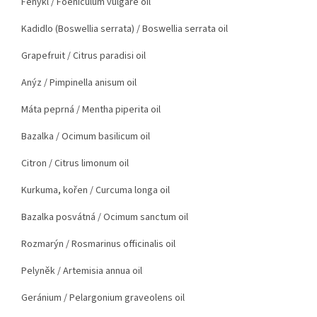
Fenykl
/ Foeniculum vulgare oil
Kadidlo (Boswellia serrata)
/ Boswellia serrata oil
Grapefruit
/ Citrus paradisi oil
Anýz
/ Pimpinella anisum oil
Máta peprná
/ Mentha piperita oil
Bazalka
/ Ocimum basilicum oil
Citron
/ Citrus limonum oil
Kurkuma, kořen
/ Curcuma longa oil
Bazalka posvátná
/ Ocimum sanctum oil
Rozmarýn
/ Rosmarinus officinalis oil
Pelyněk
/ Artemisia annua oil
Geránium
/ Pelargonium graveolens oil