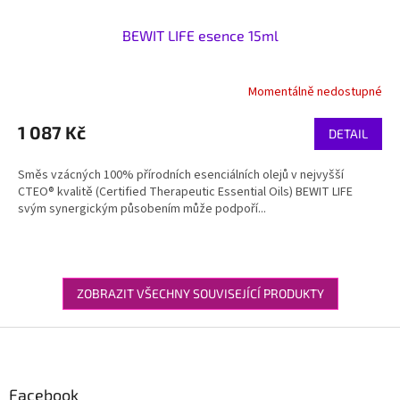
BEWIT LIFE esence 15ml
Momentálně nedostupné
1 087 Kč
DETAIL
Směs vzácných 100% přírodních esenciálních olejů v nejvyšší
CTEO® kvalitě (Certified Therapeutic Essential Oils) BEWIT LIFE
svým synergickým působením může podpoří...
ZOBRAZIT VŠECHNY SOUVISEJÍCÍ PRODUKTY
Z
á
p
a
Facebook