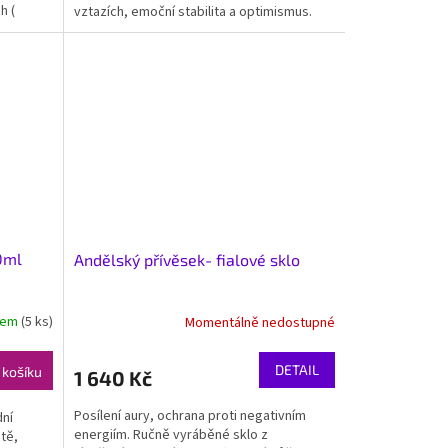
h (
vztazích, emoční stabilita a optimismus.
0ml
Andělský přívěsek- fialové sklo
dem
(5 ks)
Momentálně nedostupné
DETAIL
 košíku
1 640 Kč
Posílení aury, ochrana proti negativním
dní
energiím. Ručně vyráběné sklo z
itě,