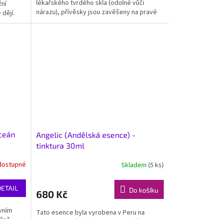
lékařského tvrdého skla (odolné vůči
žní
nárazu), přívěsky jsou zavěšeny na pravé
dějí.
kozí kůži, náplní je...
oceán
Angelic (Andělská esence) -
tinktura 30ml
dostupné
Skladem
(5 ks)
DETAIL
Do košíku
680 Kč
ivním
Tato esence byla vyrobena v Peru na