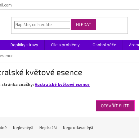
ail.com
HLEDAT
Doplňky stravy
Cíle a problémy
Osobní péče
Arom
 esence
tralské květové esence
 stránka značky:
Australské květové esence
OTEVŘÍT FILTR
dně
Nejlevnější
Nejdražší
Nejprodávanější