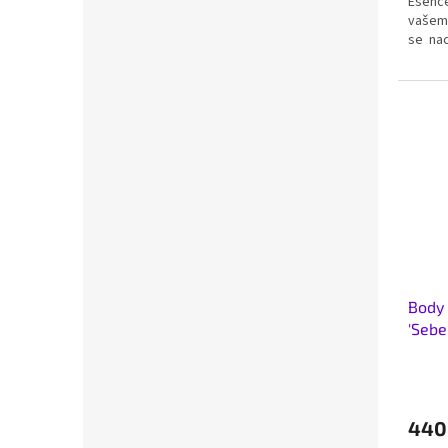
Esence
vašem 
se nac
Body 
'Sebe
440