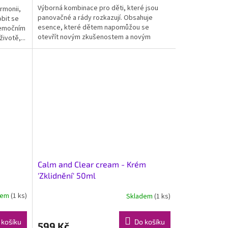
Výborná kombinace pro děti, které jsou
rmonii,
panovačné a rády rozkazují. Obsahuje
bit se
esence, které dětem napomůžou se
 emočním
otevřít novým zkušenostem a novým
ivotě,...
způsobům “jak věci dělat”....
Calm and Clear cream - Krém
'Zklidnění' 50ml
dem
(1 ks)
Skladem
(1 ks)
 košíku
Do košíku
599 Kč