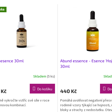
nka
 esence 30ml
Abund essence - Esence 'Hoj
30ml
Skladem
(5 ks)
Skla
Průměrné
hodnocení
produktu
Do košíku
Do
 Kč
440 Kč
je
5,0
ě vykročte vstříc své síle v roce
Pomáhá uvolňovat negativní přesv
z
 novou kombinací.
rodinné vzory týkající se hojnosti,
5
bloky a strachy z nedostatku. Otev
hvězdiček.