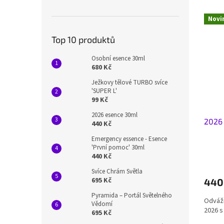
n
e
V
e
n
Novi
ý
l
í
p
p
Top 10 produktů
i
r
s
o
Osobní esence 30ml
p
680 Kč
d
r
u
Ježkovy tělové TURBO svíce
o
k
'SUPER L'
99 Kč
d
t
u
ů
2026 esence 30ml
2026
k
440 Kč
t
Emergency essence - Esence
ů
'První pomoc' 30ml
440 Kč
Svíce Chrám Světla
695 Kč
440
Pyramida – Portál Světelného
Odvážn
Vědomí
2026 s
695 Kč