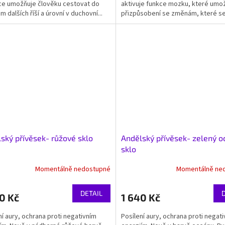
e umožňuje člověku cestovat do
aktivuje funkce mozku, které umo
 dalších říší a úrovní v duchovní...
přizpůsobení se změnám, které se 
Odstraňuje zažité...
ský přívěsek- růžové sklo
Andělský přívěsek- zelený 
sklo
Momentálně nedostupné
Momentálně ne
DETAIL
0 Kč
1 640 Kč
ní aury, ochrana proti negativním
Posílení aury, ochrana proti negat