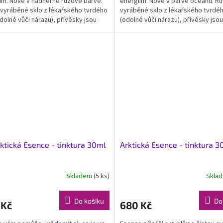
ím. Nově v nádherné růžové barvě.
energiím. Nově v barvě oceánu. R
vyráběné sklo z lékařského tvrdého
vyráběné sklo z lékařského tvrdéh
odolné vůči nárazu), přívěsky jsou
(odolné vůči nárazu), přívěsky jsou
ny na...
zavěšeny na pravé kozí...
ktická Esence - tinktura 30ml
Arktická Esence - tinktura 3
Skladem
(5 ks)
Skla
Do košíku
Do
 Kč
680 Kč