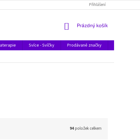
Přihlášení
NÁKUPNÍ
Prázdný košík
KOŠÍK
aterapie
Svíce - Svíčky
Prodávané značky
Magazín
94
položek celkem