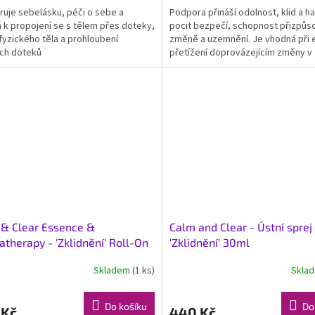
uje sebelásku, péči o sebe a
Podpora přináší odolnost, klid a ha
 k propojení se s tělem přes doteky,
pocit bezpečí, schopnost přizpůso
í fyzického těla a prohloubení
změně a uzemnění. Je vhodná při
ích doteků
přetížení doprovázejícím změny v ž
& Clear Essence &
Calm and Clear - Ústní sprej
therapy - 'Zklidnění' Roll-On
'Zklidnění' 30ml
Skladem
(1 ks)
Skla
Do košíku
Do
 Kč
440 Kč