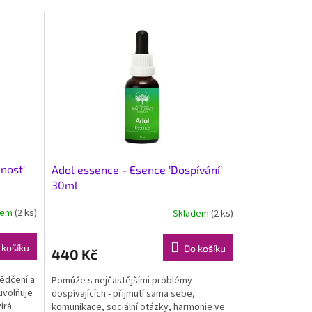
nost'
Adol essence - Esence 'Dospívání'
30ml
dem
(2 ks)
Skladem
(2 ks)
 košíku
Do košíku
440 Kč
ědčení a
Pomůže s nejčastějšími problémy
 uvolňuje
dospívajících - přijmutí sama sebe,
írá
komunikace, sociální otázky, harmonie ve