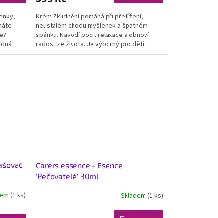
lenky,
Krém Zklidnění pomáhá při přetížení,
máte
neustálém chodu myšlenek a špatném
te?
spánku. Navodí pocit relaxace a obnoví
adná
radost ze života. Je výborný pro děti,
které jsou příliš aktivní a...
rašovač
Carers essence - Esence
'Pečovatelé' 30ml
dem
(1 ks)
Skladem
(1 ks)