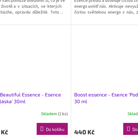
 vám pomůže uvědomit si, co je ve
Esence přináší a uvolňuje čistou s
životě a v situacích, ve kterých
energii uvnitř nás. Aktivuje nevyu
házíte, opravdu důležité. Toto ...
čistou světelnou energii v nás, zv
Beautiful Essence - Esence
Boost essence - Esence 'Pod
láska' 30ml
30 ml
Skladem
(2 ks)
Skla
Do košíku
Do
 Kč
440 Kč