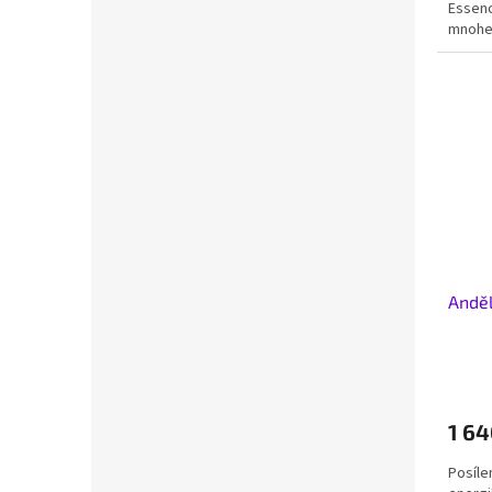
Essenc
mnohem
Anděl
1 64
Posíle