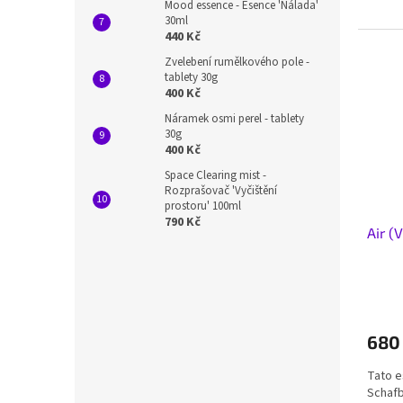
Mood essence - Esence 'Nálada'
30ml
440 Kč
Zvelebení rumělkového pole -
tablety 30g
400 Kč
Náramek osmi perel - tablety
30g
400 Kč
Space Clearing mist -
Rozprašovač 'Vyčištění
prostoru' 100ml
790 Kč
Air (
680
Tato e
Schafb