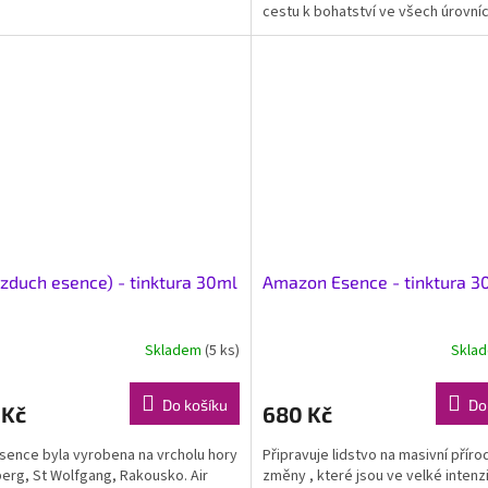
cestu k bohatství ve všech úrovníc
rodina,...
Vzduch esence) - tinktura 30ml
Amazon Esence - tinktura 3
Skladem
(5 ks)
Skla
Do košíku
Do
 Kč
680 Kč
sence byla vyrobena na vrcholu hory
Připravuje lidstvo na masivní příro
erg, St Wolfgang, Rakousko. Air
změny , které jsou ve velké intenz