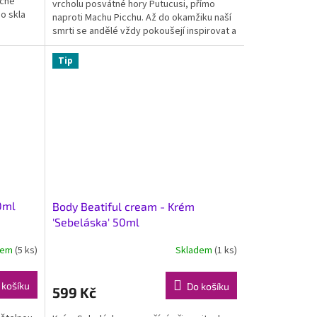
učně
vrcholu posvátné hory Putucusi, přímo
o skla
naproti Machu Picchu. Až do okamžiku naší
smrti se andělé vždy pokoušejí inspirovat a
zvyšovat...
Tip
0ml
Body Beatiful cream - Krém
'Sebeláska' 50ml
dem
(5 ks)
Skladem
(1 ks)
 košíku
Do košíku
599 Kč