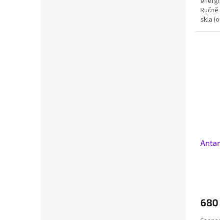
energi
Ručně 
skla (
zavěše
Antar
680