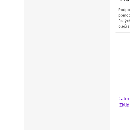
Podpor
pomocí
čistýc
olejů 
Calm 
'Zkli