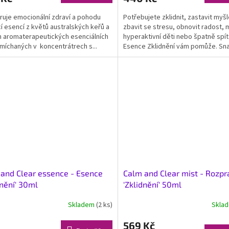
uje emocionální zdraví a pohodu
Potřebujete zklidnit, zastavit myš
 esencí z květů australských keřů a
zbavit se stresu, obnovit radost, 
h aromaterapeutických esenciálních
hyperaktivní děti nebo špatně spí
smíchaných v koncentrátrech s...
Esence Zklidnění vám pomůže. Sn
aplikace, stačí 3...
and Clear essence - Esence
Calm and Clear mist - Rozp
dnění' 30ml
'Zklidnění' 50ml
Skladem
(2 ks)
Skla
569 Kč