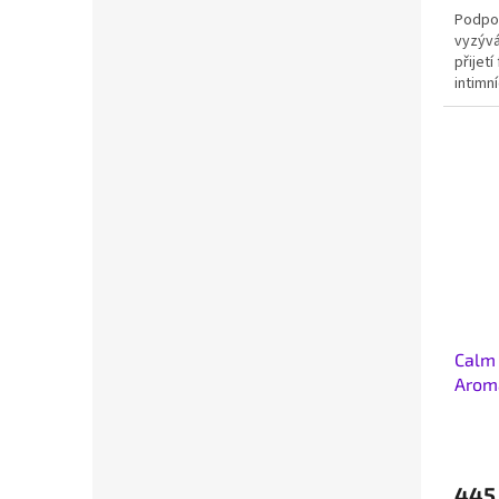
Podpor
vyzývá
přijet
intimn
Calm 
Aroma
10ml
445