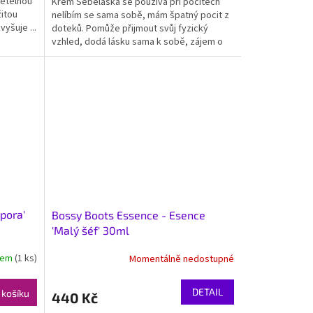
větelnou
Krém Sebeláska se používá při pocitech
žitou
nelíbím se sama sobě, mám špatný pocit z
yšuje ...
doteků. Pomůže přijmout svůj fyzický
vzhled, dodá lásku sama k sobě, zájem o
sebe, obnoví radost...
pora'
Bossy Boots Essence - Esence
'Malý šéf' 30ml
dem
(1 ks)
Momentálně nedostupné
DETAIL
 košíku
440 Kč