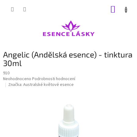
Přejít
NÁKUP
na
obsah
KOŠÍK
Angelic (Andělská esence) - tinktura
30ml
910
Průměrné
Neohodnoceno
Podrobnosti hodnocení
hodnocení
Značka:
Australské květové esence
produktu
je
0,0
z
5
hvězdiček.