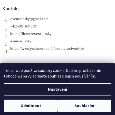
Kontakt
esencelasky
@
gmail.com
+420 603 263 092
https://fb.me/esencelasky
esence_lasky
https://www.youtube.com/c/poselstvistvoritele
Tento web používá soubory cookie. Dalším procházením
tohoto webu vyjadřujete souhlas s jejich používáním.
Nastavení
Vytvořil Shoptet
Odmítnout
Souhlasím
Copyright 2026
Esence lásky
. Všechna práva vyhrazena.