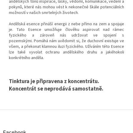
andělských tónů inspirace, lásky, vědomí, komunikace, vedení a
pokynů, které nás mohou vést k nekonečné škále potenciálních
možností v našich smrtelných životech.
Andělská esence přináší energii z nebe přímo na zem a spojuje
je.
Tato Esence umožňuje člověku aspirovat nad rámec
fyzického a zároveň nás udržovat ve spojení s
pozemskými.
Pomáhá nám uvědomit si, že duchovní existuje ve
všem, a překonat klamnou iluzi fyzického.
Užíváním této Esence
lze také vyvolat ochranu andělského druhu a jakéhokoli
konkrétního anděla.
Tinktura je připravena z koncentrátu.
Koncentrát se neprodává samostatně.
Z
á
p
a
Facebook