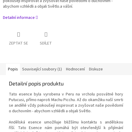
pokoušejí inspirovat a zvyšovat naše povědomí o duchovním -
abychom vzhlédli a objali Světlo.a vášní.
Detailní informace
ZEPTAT SE
SDÍLET
Popis
Související soubory (1)
Hodnocení
Diskuze
Detailní popis produktu
Tato esence byla vyrobena v Peru na vrcholu posvátné hory
Putucusi, přímo naproti Machu Picchu.
Až do okamžiku naší smrti
se andělé vždy pokoušejí inspirovat a zvyšovat naše povědomí
o duchovním - abychom vzhlédli a objali Světlo.
Andělská esence umožňuje bližšímu kontaktu s andělskou
říší.
Tato Esence nám pomáhá být otevřenější k přijímání