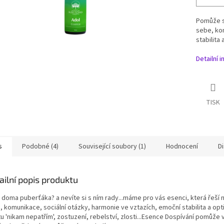
Pomůže s 
sebe, kom
stabilita
Detailní 
TISK
s
Podobné (4)
Související soubory (1)
Hodnocení
D
ailní popis produktu
 doma puberťáka? a nevíte si s ním rady...máme pro vás esenci, která řeší
n
 komunikace, sociální otázky, harmonie ve vztazích, emoční stabilita a opti
tu 'nikam nepatřím', zostuzení, rebelství, zlosti...Esence Dospívání pomůže