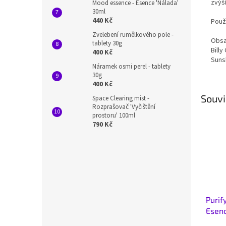
zvýš
Mood essence - Esence 'Nálada'
30ml
440 Kč
Použi
Zvelebení rumělkového pole -
Obsa
tablety 30g
Bill
400 Kč
Sunsh
Náramek osmi perel - tablety
30g
400 Kč
Souvi
Space Clearing mist -
Rozprašovač 'Vyčištění
prostoru' 100ml
790 Kč
Purif
Esenc