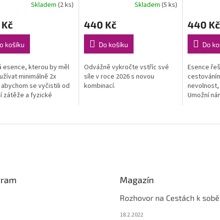
Skladem
(2 ks)
Skladem
(5 ks)
 Kč
440 Kč
440 Kč
o košíku
Do košíku
Do ko
 esence, kterou by měl
Odvážně vykročte vstříc své
Esence řeš
užívat minimálně 2x
síle v roce 2026 s novou
cestováním 
 abychom se vyčistili od
kombinací.
nevolnost,
 zátěže a fyzické
Umožní nám
y, pocitu přetížení,
dorazíme d
h kovů. . Dodá pocit...
cestování 
prostředk
gram
Magazín
Rozhovor na Cestách k sobě
18.2.2022