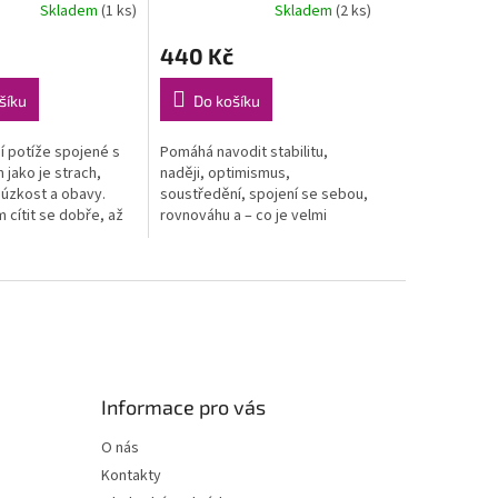
Skladem
(1 ks)
Skladem
(2 ks)
440 Kč
šíku
Do košíku
í potíže spojené s
Pomáhá navodit stabilitu,
jako je strach,
naději, optimismus,
 úzkost a obavy.
soustředění, spojení se sebou,
 cítit se dobře, až
rovnováhu a – co je velmi
o cíle. Vhodná k
důležité – pocit radosti ze
jakýmkoliv
života.
em.
Informace pro vás
O nás
Kontakty