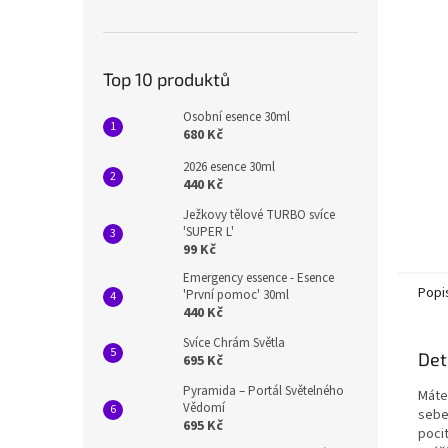
n
e
l
Top 10 produktů
Osobní esence 30ml
680 Kč
2026 esence 30ml
440 Kč
Ježkovy tělové TURBO svíce
'SUPER L'
99 Kč
Emergency essence - Esence
Popi
'První pomoc' 30ml
440 Kč
Svíce Chrám Světla
Det
695 Kč
Pyramida – Portál Světelného
Máte
Vědomí
sebe,
695 Kč
poci