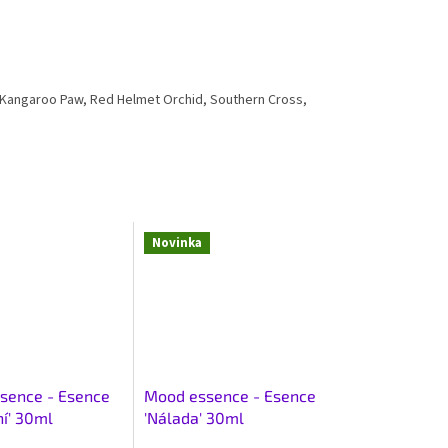
r, Kangaroo Paw, Red Helmet Orchid, Southern Cross,
Novinka
ssence - Esence
Mood essence - Esence
ní' 30ml
'Nálada' 30ml