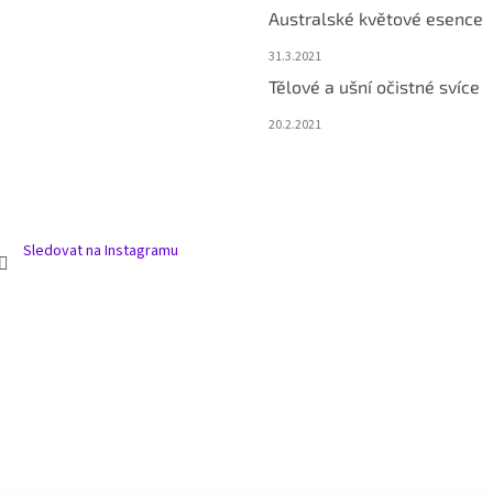
Australské květové esence
31.3.2021
Tělové a ušní očistné svíce
20.2.2021
Sledovat na Instagramu