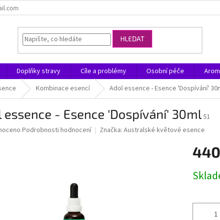
ail.com
HLEDAT
Doplňky stravy
Cíle a problémy
Osobní péče
Arom
sence
Kombinace esencí
Adol essence - Esence 'Dospívání' 30
 essence - Esence 'Dospívání' 30ml
51
né
noceno
Podrobnosti hodnocení
Značka:
Australské květové esence
ní
440
u
Měrná
Skla
cena:
ek.