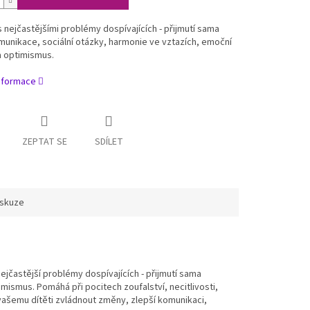
nejčastějšími problémy dospívajících - přijmutí sama
unikace, sociální otázky, harmonie ve vztazích, emoční
 a optimismus.
informace
ZEPTAT SE
SDÍLET
iskuze
ejčastější problémy dospívajících - přijmutí sama
mismus. Pomáhá při pocitech zoufalství, necitlivosti,
 vašemu dítěti zvládnout změny, zlepší komunikaci,