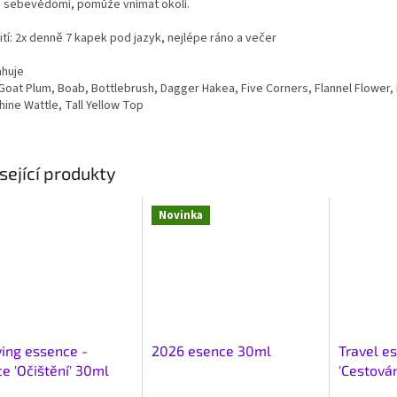
í sebevědomí, pomůže vnímat okolí.
tí: 2x denně 7 kapek pod jazyk, nejlépe ráno a večer
huje
y Goat Plum, Boab, Bottlebrush, Dagger Hakea, Five Corners, Flannel Flowe
ine Wattle, Tall Yellow Top
sející produkty
Novinka
ying essence -
2026 esence 30ml
Travel e
e 'Očištění' 30ml
'Cestová