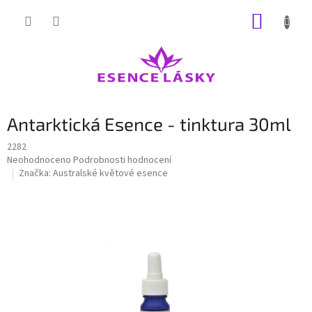
Přejít
NÁKUP
na
obsah
KOŠÍK
Antarktická Esence - tinktura 30ml
2282
Průměrné
Neohodnoceno
Podrobnosti hodnocení
hodnocení
Značka:
Australské květové esence
produktu
je
0,0
z
5
hvězdiček.