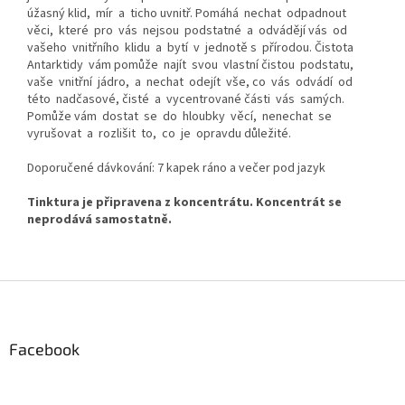
úžasný klid, mír a ticho uvnitř. Pomáhá nechat odpadnout
věci, které pro vás nejsou podstatné a odvádějí vás od
vašeho vnitřního klidu a bytí v jednotě s přírodou. Čistota
Antarktidy vám pomůže najít svou vlastní čistou podstatu,
vaše vnitřní jádro, a nechat odejít vše, co vás odvádí od
této nadčasové, čisté a vycentrované části vás samých.
Pomůže vám dostat se do hloubky věcí, nenechat se
vyrušovat a rozlišit to, co je opravdu důležité.
Doporučené dávkování: 7 kapek ráno a večer pod jazyk
Tinktura je připravena z koncentrátu. Koncentrát se
neprodává samostatně.
Z
á
p
a
Facebook
t
í