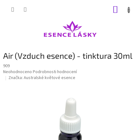
Přejít
NÁKUP
na
obsah
KOŠÍK
Air (Vzduch esence) - tinktura 30ml
909
Průměrné
Neohodnoceno
Podrobnosti hodnocení
hodnocení
Značka:
Australské květové esence
produktu
je
0,0
z
5
hvězdiček.