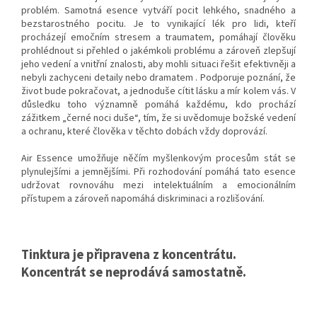
problém.
Samotná esence vytváří pocit lehkého, snadného a
bezstarostného pocitu.
Je to vynikající lék pro lidi, kteří
procházejí emočním stresem a traumatem, pomáhají člověku
prohlédnout si přehled o jakémkoli problému a zároveň zlepšují
jeho vedení a vnitřní znalosti, aby mohli situaci řešit efektivněji a
nebyli zachyceni detaily nebo dramatem .
Podporuje poznání, že
život bude pokračovat, a jednoduše cítit lásku a mír kolem vás.
V
důsledku toho významně pomáhá každému, kdo prochází
zážitkem „černé noci duše“, tím, že si uvědomuje božské vedení
a ochranu, které člověka v těchto dobách vždy doprovází.
Air Essence umožňuje něčím myšlenkovým procesům stát se
plynulejšími a jemnějšími.
Při rozhodování pomáhá tato esence
udržovat rovnováhu mezi intelektuálním a emocionálním
přístupem a zároveň napomáhá diskriminaci a rozlišování.
Tinktura je připravena z koncentrátu.
Koncentrát se neprodává samostatně.