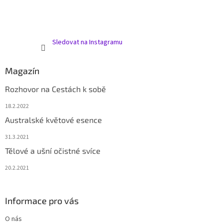
Sledovat na Instagramu
Magazín
Rozhovor na Cestách k sobě
18.2.2022
Australské květové esence
31.3.2021
Tělové a ušní očistné svíce
20.2.2021
Informace pro vás
O nás