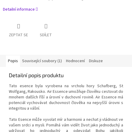
Detailní informace
ZEPTAT SE
SDÍLET
Popis
Související soubory (1)
Hodnocení
Diskuze
Detailní popis produktu
Tato esence byla vyrobena na vrcholu hory Schafberg, St
Wolfgang, Rakousko.
Air Essence umožňuje člověku cestovat do
mnohem dalších říší a úrovní v duchovní rovině.
Air Essence má
potenciál vychovávat duchovnost člověka na nejvyšší úrovni s
integritou a vášní.
Tato Esence může vyvolat mír a harmonii a nechat ji vládnout ve
vašem srdci a mysli.
Pomáhá vám vidět život jako jednoduchý a
udržovat ho jednoduchý a odevzdat Bohu jakýkoli