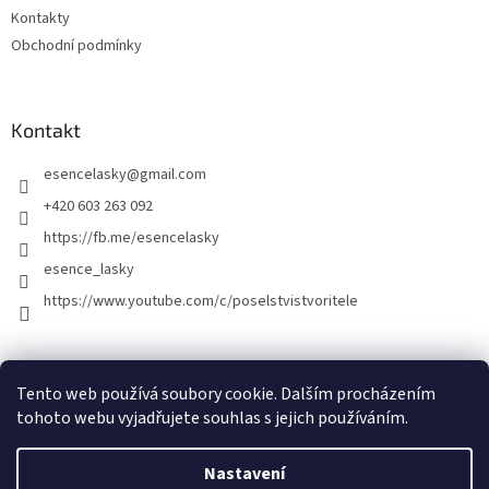
Kontakty
Obchodní podmínky
Kontakt
esencelasky
@
gmail.com
+420 603 263 092
https://fb.me/esencelasky
esence_lasky
https://www.youtube.com/c/poselstvistvoritele
Tento web používá soubory cookie. Dalším procházením
tohoto webu vyjadřujete souhlas s jejich používáním.
Nastavení
Vytvořil Shoptet