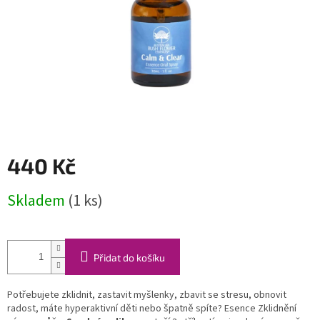
440 Kč
Měrná
Skladem
(1 ks)
cena:
Přidat do košíku
Potřebujete zklidnit, zastavit myšlenky, zbavit se stresu, obnovit
radost, máte hyperaktivní děti nebo špatně spíte? Esence Zklidnění