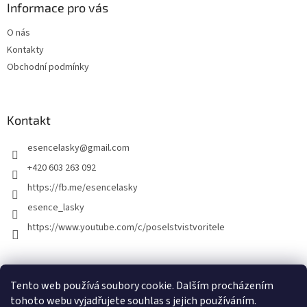
Informace pro vás
O nás
Kontakty
Obchodní podmínky
Kontakt
esencelasky
@
gmail.com
+420 603 263 092
https://fb.me/esencelasky
esence_lasky
https://www.youtube.com/c/poselstvistvoritele
Tento web používá soubory cookie. Dalším procházením
tohoto webu vyjadřujete souhlas s jejich používáním.