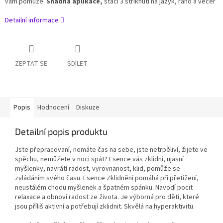
vám pomůže.
Snadná aplikace,
stačí 3 stříknutí na jazyk, ráno a večer
Detailní informace
ZEPTAT SE
SDÍLET
Popis
Hodnocení
Diskuze
Detailní popis produktu
Jste přepracovaní, nemáte čas na sebe, jste netrpěliví, žijete ve
spěchu, nemůžete v noci spát? Esence vás zklidní, ujasní
myšlenky, navrátí radost, vyrovnanost, klid, pomůže se
zvládáním svého času.
Esence Zklidnění pomáhá při přetížení,
neustálém chodu myšlenek a špatném spánku. Navodí pocit
relaxace a obnoví radost ze života. Je výborná pro děti, které
jsou příliš aktivní a potřebují zklidnit. Skvělá na hyperaktivitu.