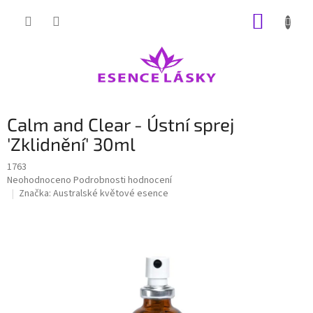
Přejít
NÁKUP
na
obsah
KOŠÍK
Calm and Clear - Ústní sprej
'Zklidnění' 30ml
1763
Průměrné
Neohodnoceno
Podrobnosti hodnocení
hodnocení
Značka:
Australské květové esence
produktu
je
0,0
z
5
hvězdiček.