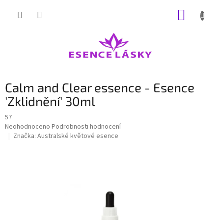
Přejít
NÁKUP
na
obsah
KOŠÍK
Calm and Clear essence - Esence
'Zklidnění' 30ml
57
Průměrné
Neohodnoceno
Podrobnosti hodnocení
hodnocení
Značka:
Australské květové esence
produktu
je
0,0
z
5
hvězdiček.