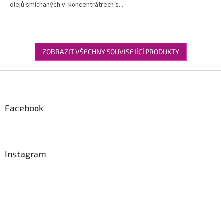
olejů smíchaných v koncentrátrech s...
ZOBRAZIT VŠECHNY SOUVISEJÍCÍ PRODUKTY
Z
á
p
a
Facebook
t
í
Instagram