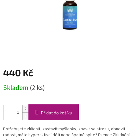
440 Kč
Měrná
Skladem
(2 ks)
cena:
Přidat do košíku
Potřebujete zklidnit, zastavit myšlenky, zbavit se stresu, obnovit
radost, máte hyperaktivní děti nebo špatně spíte? Esence Zklidnění