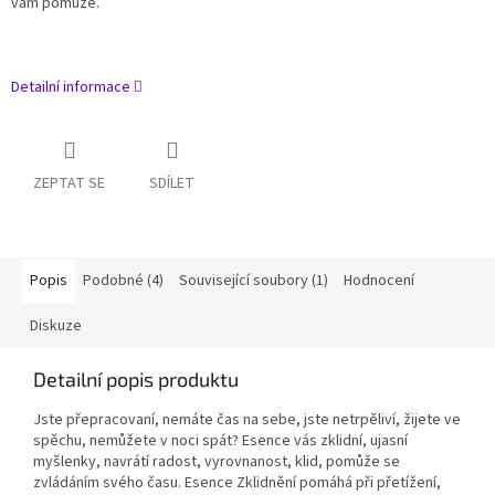
vám pomůže.
Detailní informace
ZEPTAT SE
SDÍLET
Popis
Podobné (4)
Související soubory (1)
Hodnocení
Diskuze
Detailní popis produktu
Jste přepracovaní, nemáte čas na sebe, jste netrpěliví, žijete ve
spěchu, nemůžete v noci spát? Esence vás zklidní, ujasní
myšlenky, navrátí radost, vyrovnanost, klid, pomůže se
zvládáním svého času.
Esence Zklidnění pomáhá při přetížení,