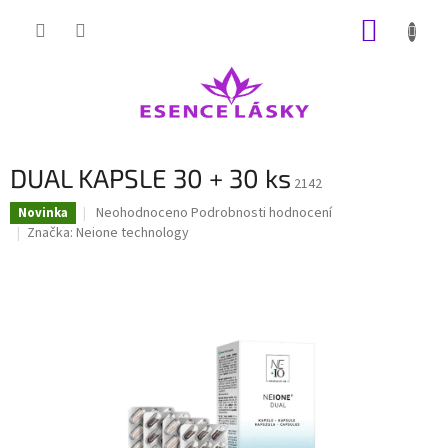
Přejít
NÁKUP
na
obsah
KOŠÍK
DUAL KAPSLE 30 + 30 ks
2142
Průměrné
Neohodnoceno
Podrobnosti hodnocení
Novinka
hodnocení
Značka:
Neione technology
produktu
je
0,0
z
5
hvězdiček.