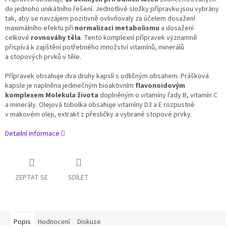
do jednoho unikátního řešení. Jednotlivé složky přípravku jsou vybrány
tak, aby se navzájem pozitivně ovlivňovaly za účelem dosažení
maximálního efektu při
normalizaci metabolismu
a dosažení
celkové
rovnováhy těla
. Tento komplexní přípravek významně
přispívá k zajištění potřebného množství vitamínů, minerálů
a stopových prvků v těle.
Přípravek obsahuje dva druhy kapslí s odlišným obsahem. Prášková
kapsle je naplněna jedinečným bioaktivním
flavonoidovým
komplexem Molekula života
doplněným o vitamíny řady B, vitamín C
a minerály. Olejová tobolka obsahuje vitamíny D3 a E rozpustné
v makovém oleji, extrakt z přesličky a vybrané stopové prvky.
Detailní informace
ZEPTAT SE
SDÍLET
Popis
Hodnocení
Diskuze