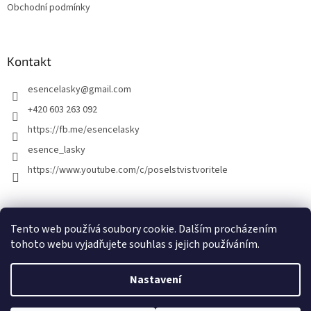
Obchodní podmínky
Kontakt
esencelasky
@
gmail.com
+420 603 263 092
https://fb.me/esencelasky
esence_lasky
https://www.youtube.com/c/poselstvistvoritele
Tento web používá soubory cookie. Dalším procházením
tohoto webu vyjadřujete souhlas s jejich používáním.
Nastavení
Vytvořil Shoptet