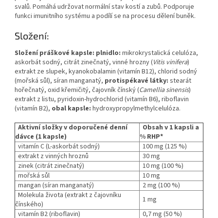
svalů. Pomáhá udržovat normální stav kostí a zubů. Podporuje
funkci imunitního systému a podílí se na procesu dělení buněk.
Složení:
Složení práškové kapsle:
plnidlo:
mikrokrystalická celulóza,
askorbát sodný, citrát zinečnatý, vinné hrozny (
Vitis vinifera
)
extrakt ze slupek, kyanokobalamin (vitamín B12), chlorid sodný
(mořská sůl), síran manganatý,
protispékavé látky:
stearát
hořečnatý, oxid křemičitý, čajovník čínský (
Camellia sinensis
)
extrakt z listu, pyridoxin‑hydrochlorid (vitamín B6), riboflavin
(vitamín B2),
obal kapsle:
hydroxypropylmethylcelulóza.
Aktivní složky v doporučené denní
Obsah v 1 kapsli a
dávce (1 kapsle)
% RHP*
vitamín C (L-askorbát sodný)
100 mg (125 %)
extrakt z vinných hroznů
30 mg
zinek (citrát zinečnatý)
10 mg (100 %)
mořská sůl
10 mg
mangan (síran manganatý)
2 mg (100 %)
Molekula života (extrakt z čajovníku
1 mg
čínského)
vitamín B2 (riboflavin)
0,7 mg (50 %)