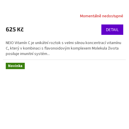
Momentálně nedostupné
625 Kč
DETAIL
NEIO Vitamín C je unikátní roztok s velmi silnou koncentrací vitamínu
C, který v kombinaci s flavonoidovým komplexem Molekula života
posiluje imunitní systém...
Novinka