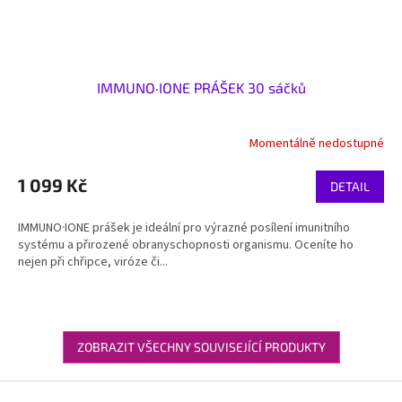
IMMUNO·IONE PRÁŠEK 30 sáčků
Momentálně nedostupné
1 099 Kč
DETAIL
IMMUNO·IONE prášek je ideální pro výrazné posílení imunitního
systému a přirozené obranyschopnosti organismu. Oceníte ho
nejen při chřipce, viróze či...
ZOBRAZIT VŠECHNY SOUVISEJÍCÍ PRODUKTY
Z