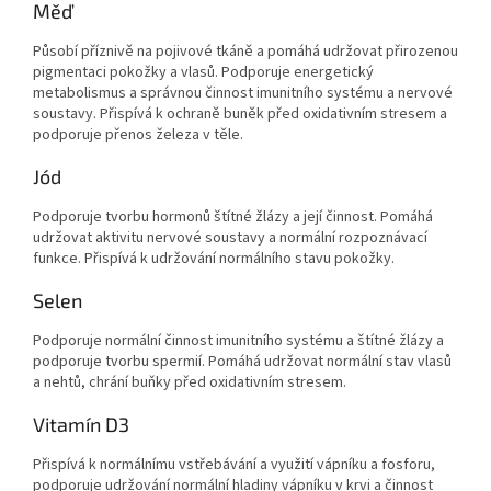
Měď
Působí příznivě na pojivové tkáně a pomáhá udržovat přirozenou
pigmentaci pokožky a vlasů. Podporuje energetický
metabolismus a správnou činnost imunitního systému a nervové
soustavy. Přispívá k ochraně buněk před oxidativním stresem a
podporuje přenos železa v těle.
Jód
Podporuje tvorbu hormonů štítné žlázy a její činnost. Pomáhá
udržovat aktivitu nervové soustavy a normální rozpoznávací
funkce. Přispívá k udržování normálního stavu pokožky.
Selen
Podporuje normální činnost imunitního systému a štítné žlázy a
podporuje tvorbu spermií. Pomáhá udržovat normální stav vlasů
a nehtů, chrání buňky před oxidativním stresem.
Vitamín D3
Přispívá k normálnímu vstřebávání a využití vápníku a fosforu,
podporuje udržování normální hladiny vápníku v krvi a činnost