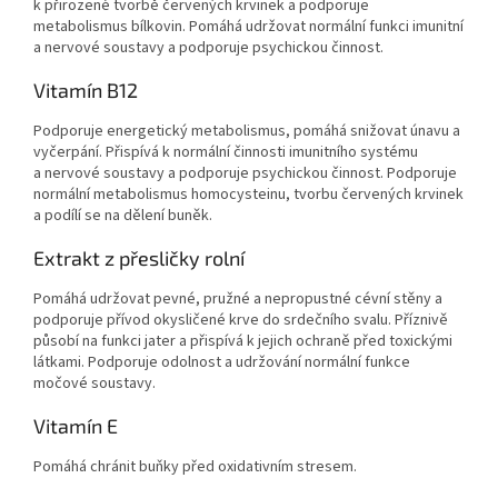
k přirozené tvorbě červených krvinek a podporuje
metabolismus bílkovin. Pomáhá udržovat normální funkci imunitní
a nervové soustavy a podporuje psychickou činnost.
Vitamín B12
Podporuje energetický metabolismus, pomáhá snižovat únavu a
vyčerpání. Přispívá k normální činnosti imunitního systému
a nervové soustavy a podporuje psychickou činnost. Podporuje
normální metabolismus homocysteinu, tvorbu červených krvinek
a podílí se na dělení buněk.
Extrakt z přesličky rolní
Pomáhá udržovat pevné, pružné a nepropustné cévní stěny a
podporuje přívod okysličené krve do srdečního svalu. Příznivě
působí na funkci jater a přispívá k jejich ochraně před toxickými
látkami. Podporuje odolnost a udržování normální funkce
močové soustavy.
Vitamín E
Pomáhá chránit buňky před oxidativním stresem.