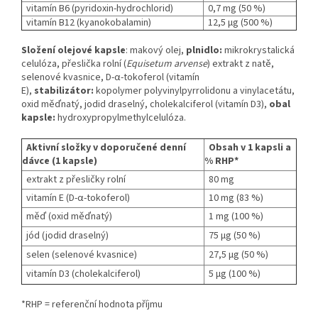
vitamín B6 (pyridoxin-hydrochlorid)
0,7 mg (50 %)
vitamín B12 (kyanokobalamin)
12,5 μg (500 %)
Složení olejové kapsle
: makový olej,
plnidlo:
mikrokrystalická
celulóza, přeslička rolní (
Equisetum arvense
) extrakt z natě,
selenové kvasnice, D-α-tokoferol (vitamín
E),
stabilizátor:
kopolymer polyvinylpyrrolidonu a vinylacetátu,
oxid měďnatý, jodid draselný, cholekalciferol (vitamín D3),
obal
kapsle:
hydroxypropylmethylcelulóza.
Aktivní složky v doporučené denní
Obsah v 1 kapsli a
dávce (1 kapsle)
% RHP*
extrakt z přesličky rolní
80 mg
vitamín E (D-α-tokoferol)
10 mg (83 %)
měď (oxid měďnatý)
1 mg (100 %)
jód (jodid draselný)
75 μg (50 %)
selen (selenové kvasnice)
27,5 μg (50 %)
vitamín D3 (cholekalciferol)
5 μg (100 %)
*RHP = referenční hodnota příjmu