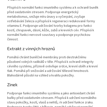
Přispívá k normální funkci imunitního systému a k ochraně buněk
před oxidativním stresem. Podporuje energetický
metabolismus, snižuje míru únavy a vyčerpání, zvyšuje
vstřebávání železa a přispívá k regeneraci redukované formy
vitaminu E. Podporuje udržování tvorby kolagenu pro funkci
kostí, chrupavek, dásní, kůže, zubů a krevních cév. Přispívá k
normální funkci nervové soustavy a podporuje psychickou
činnost.
Extrakt z vinných hroznů
Pomáhá chránit buněčné membrány proti destrukčnímu
působení volných radikálů v těle. Přispívá k ochraně integrity
cévního systému, příznivě ovlivňuje srdce, krevní oběh a krevní
tlak. Pomáhá při snižování a udržování tělesné hmotnosti.
Blahodárně působí na vzhled a kvalitu pokožky.
Zinek
Podporuje funkci imunitního systému a jako antioxidant chrání
buňky před oxidativním stresem. Přispívá k udržení normálního
stavu pokožky, kostí, vlasů a nehtů, i k udržení funkce zraku.
Podporuje tvorbu DNA a bílkovin, pomáhá udržovat normální