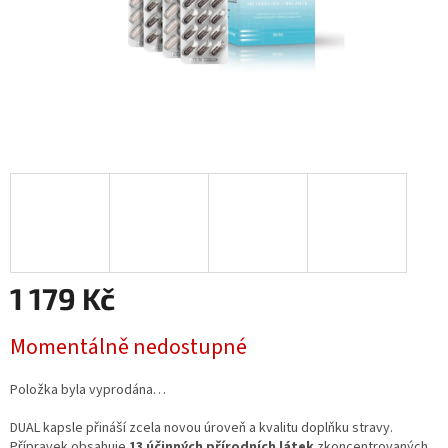
1 179 Kč
Měrná
Momentálně nedostupné
cena:
Položka byla vyprodána…
DUAL kapsle přináší zcela novou úroveň a kvalitu doplňku stravy.
Přípravek obsahuje
13 účinných přírodních látek
zkoncentrovaných