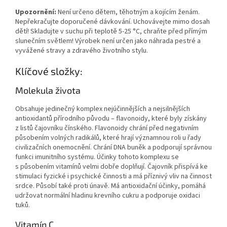
Upozornění:
Není určeno dětem, těhotným a kojícím ženám.
Nepřekračujte doporučené dávkování. Uchovávejte mimo dosah
dětí! Skladujte v suchu při teplotě 5-25 °C, chraňte před přímým
slunečním světlem! Výrobek není určen jako náhrada pestré a
vyvážené stravy a zdravého životního stylu.
Klíčové složky:
Molekula života
Obsahuje jedinečný komplex nejúčinnějších a nejsilnějších
antioxidantů přírodního původu – flavonoidy, které byly získány
z listů čajovníku čínského. Flavonoidy chrání před negativním
působením volných radikálů, které hrají významnou roli u řady
civilizačních onemocnění. Chrání DNA buněk a podporují správnou
funkci imunitního systému. Účinky tohoto komplexu se
s působením vitamínů velmi dobře doplňují. Čajovník přispívá ke
stimulaci fyzické i psychické činnosti a má příznivý vliv na činnost
srdce. Působí také proti únavě. Má antioxidační účinky, pomáhá
udržovat normální hladinu krevního cukru a podporuje oxidaci
tuků.
Vitamín C