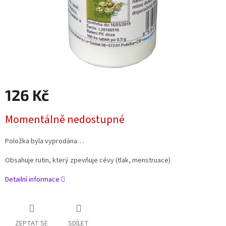
126 Kč
Měrná
Momentálně nedostupné
cena:
Položka byla vyprodána…
Obsahuje rutin, který zpevňuje cévy (tlak, menstruace)
Detailní informace
ZEPTAT SE
SDÍLET