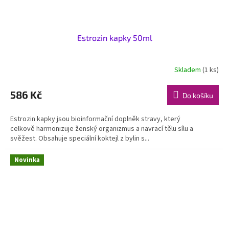
Estrozin kapky 50ml
Skladem
(1 ks)
586 Kč
Do košíku
Estrozin kapky jsou bioinformační doplněk stravy, který
celkově harmonizuje ženský organizmus a navrací tělu sílu a
svěžest. Obsahuje speciální koktejl z bylin s...
Novinka