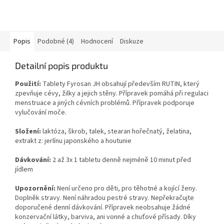
Popis
Podobné (4)
Hodnocení
Diskuze
Detailní popis produktu
Použití:
Tablety Fyrosan JH obsahují především RUTIN, který
zpevňuje cévy, žilky a jejich stěny. Přípravek pomáhá při regulaci
menstruace a jiných cévních problémů. Přípravek podporuje
vylučování moče.
Složení:
laktóza, škrob, talek, stearan hořečnatý, želatina,
extrakt z: jerlínu japonského a houtunie
Dávkování:
2 až 3x 1 tabletu denně nejméně 10 minut před
jídlem
Upozornění:
Není určeno pro děti, pro těhotné a kojící ženy.
Doplněk stravy. Není náhradou pestré stravy. Nepřekračujte
doporučené denní dávkování. Přípravek neobsahuje žádné
konzervační látky, barviva, ani vonné a chuťové přísady. Díky