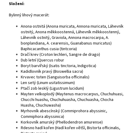
Složení:
Bylinný lihový macerát:
Anona ostnitá (Anona muricata, Annona muricata, Láhevník
ostnitý, Anona měkkoostenná, Láhevník měkkoostenný,
Láhevník ostnitý, Graviola, Annona macrocarpa, A.
bonplandiana, A. cearensis, Guanabanus muricatus)
Baphicacanthus cusia (tintcoria)
Dračí krev (Croton lechleri, Sangre de drago)
Dub letní (Quercus robur
Boryt barvířský (Isatis tinctoria, Indigotica)
Kadidlovník pravý (Boswellia sacra)
Krvavec toten (Sanguisorba officinalis)
Len setý (Linum usitatissimum)
Ptačí zob lesklý (Ligustrum lucidum)
Mayten velkoplodý (Maytenus macrocarpus, Chuchuhuasi,
Chucchi huashu, Chuchuhuasha, Chuchuasha, Chocha
Huasha, Chuchuwasha)
Myrhovník abescínský (Commiprohora abyssinic,
Commiphora abyssinica)
Korkovník amurský (Phellodendron amurense)
Rdesno hadí kořen (Hadí kořen větší, Bistorta officinalis,