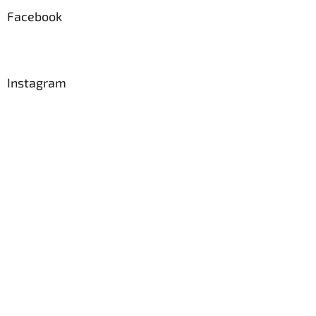
p
a
Facebook
t
í
Instagram