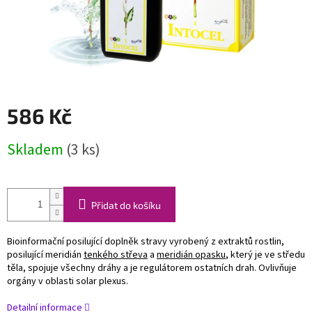
586 Kč
Měrná
Skladem
(3 ks)
cena:
Přidat do košíku
Bioinformační posilující doplněk stravy vyrobený z extraktů rostlin,
posilující meridián
tenkého střeva
a
meridián opasku
, který je ve středu
těla, spojuje všechny dráhy a je regulátorem ostatních drah. Ovlivňuje
orgány v oblasti solar plexus.
Detailní informace