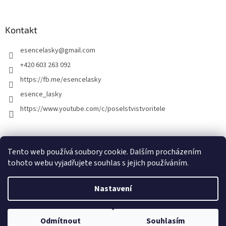
Kontakt
esencelasky
@
gmail.com
+420 603 263 092
https://fb.me/esencelasky
esence_lasky
https://www.youtube.com/c/poselstvistvoritele
Tento web používá soubory cookie. Dalším procházením
tohoto webu vyjadřujete souhlas s jejich používáním.
Nastavení
Vytvořil Shoptet
Odmítnout
Souhlasím
Copyright 2026
Esence lásky
. Všechna práva vyhrazena.