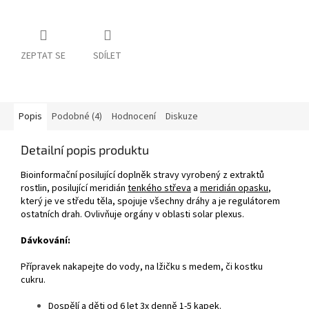
ZEPTAT SE
SDÍLET
Popis
Podobné (4)
Hodnocení
Diskuze
Detailní popis produktu
Bioinformační posilující doplněk stravy vyrobený z extraktů
rostlin, posilující meridián
tenkého střeva
a
meridián opasku
,
který je ve středu těla, spojuje všechny dráhy a je regulátorem
ostatních drah. Ovlivňuje orgány v oblasti solar plexus.
Dávkování:
Přípravek nakapejte do vody, na lžičku s medem, či kostku
cukru.
Dospělí a děti od 6 let 3x denně 1-5 kapek.