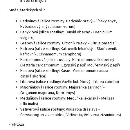
Bistorta major)
Směs éterických silic:
Badyánová (silice rostliny: Badyáník pravý - Čínský anýz,
Hvězdicový anýz, llicium verum)
Fenyklová (silice rostliny: Fenykl obecný - Foeniculum
vulgare)
Grepová (silice rostliny: Citroník rajský – Citrus paradisi)
Kafrová (silice rostliny: Kafrovník lékařský – Skořicovník
kafrovník, Cinnamomum camphora)
Kardamomová (silice rostliny: Kardamomovník obecný -
Elettaria cardamomum, Egypský pepř, Mouřeninský pepř)
Kasiová (silice rostliny: Kasie - Cinnamomum cassia -
čínská skořice)
Litseová (silice rostliny: Vavřín kubébový - Litsea cubeba)
Majoránková (silice rostliny: Majoránka zahradní -
Origanum majorana, Dobromys)
Meduňková (silice rostliny: Meduňka lékařská - Melissa
officinalis)
Vetiverová (silice rostliny: Vousatka draslavá -
Chrysopogon zizanioides, Vetiveria, Vetiveria zizanioides)
Fruktóza