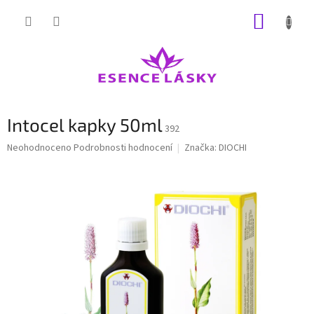
Přejít
NÁKUP
na
obsah
KOŠÍK
Intocel kapky 50ml
392
Průměrné
Neohodnoceno
Podrobnosti hodnocení
Značka:
DIOCHI
hodnocení
produktu
je
0,0
z
5
hvězdiček.