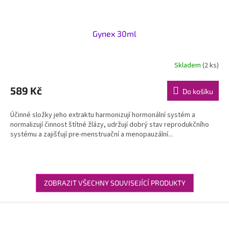
Gynex 30ml
Skladem
(2 ks)
589 Kč
Do košíku
Účinné složky jeho extraktu harmonizují hormonální systém a
normalizují činnost štítné žlázy, udržují dobrý stav reprodukčního
systému a zajišťují pre-menstruační a menopauzální...
ZOBRAZIT VŠECHNY SOUVISEJÍCÍ PRODUKTY
Z
á