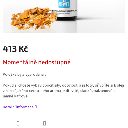
413 Kč
Měrná
Momentálně nedostupné
cena:
Položka byla vyprodána…
Pokud si chcete vybavit pocit síly, odolnosti a jistoty, přivoňte si k oleji
z himalájského cedru. Jeho aroma je dřevité, sladké, balzámové a
jemně kafrové.
Detailní informace