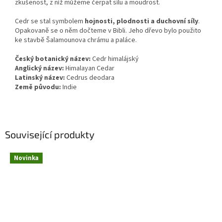
zkušenost, z níž můžeme čerpat sílu a moudrost.
Cedr se stal symbolem
hojnosti, plodnosti a duchovní síly
.
Opakovaně se o něm dočteme v Bibli. Jeho dřevo bylo použito
ke stavbě Šalamounova chrámu a paláce.
Český botanický název:
Cedr himalájský
Anglický název:
Himalayan Cedar
Latinský název:
Cedrus deodara
Země původu:
Indie
Související produkty
Novinka