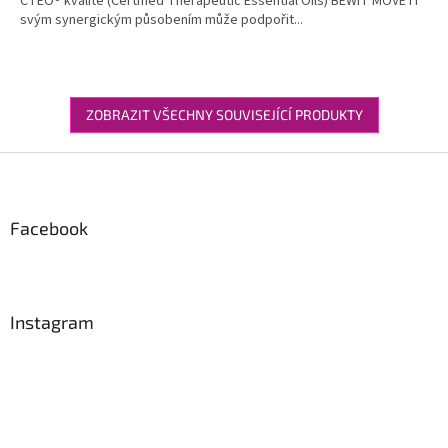
CTEO® kvalitě (Certified Therapeutic Essential Oils) BEWIT MOVE IT
svým synergickým působením může podpořit...
ZOBRAZIT VŠECHNY SOUVISEJÍCÍ PRODUKTY
Z
á
p
a
Facebook
t
í
Instagram