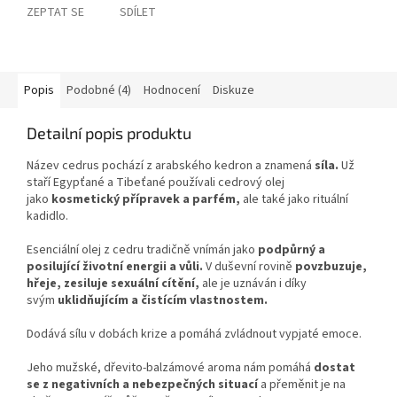
ZEPTAT SE
SDÍLET
Popis
Podobné (4)
Hodnocení
Diskuze
Detailní popis produktu
Název cedrus pochází z arabského kedron a znamená
síla.
Už
staří Egypťané a Tibeťané používali cedrový olej
jako
kosmetický přípravek a parfém,
ale také jako rituální
kadidlo.
Esenciální olej z cedru tradičně vnímán jako
podpůrný a
posilující životní energii a vůli.
V duševní rovině
povzbuzuje,
hřeje, zesiluje sexuální cítění,
ale je uznáván i díky
svým
uklidňujícím a čistícím vlastnostem.
Dodává sílu v dobách krize a pomáhá zvládnout vypjaté emoce.
Jeho mužské, dřevito-balzámové aroma nám pomáhá
dostat
se z negativních a nebezpečných situací
a přeměnit je na