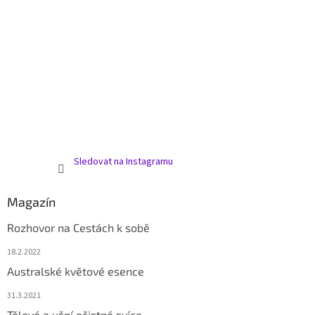
Sledovat na Instagramu
Magazín
Rozhovor na Cestách k sobě
18.2.2022
Australské květové esence
31.3.2021
Tělové a ušní očistné svíce