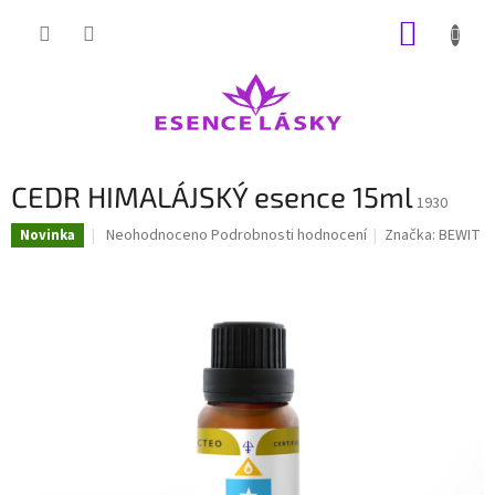
Přejít
NÁKUP
na
obsah
KOŠÍK
CEDR HIMALÁJSKÝ esence 15ml
1930
Průměrné
Neohodnoceno
Podrobnosti hodnocení
Značka:
BEWIT
Novinka
hodnocení
produktu
je
0,0
z
5
hvězdiček.