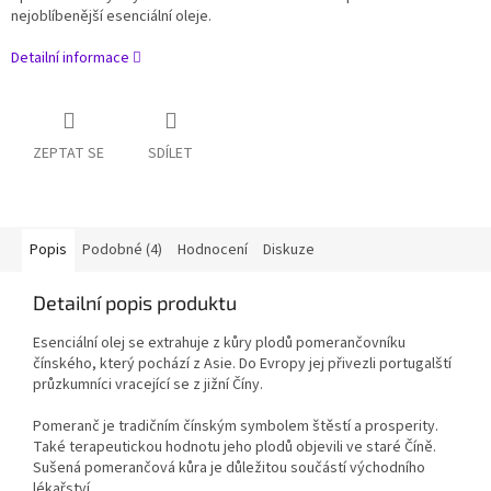
nejoblíbenější esenciální oleje.
Detailní informace
ZEPTAT SE
SDÍLET
Popis
Podobné (4)
Hodnocení
Diskuze
Detailní popis produktu
Esenciální olej se extrahuje z kůry plodů pomerančovníku
čínského, který pochází z Asie. Do Evropy jej přivezli portugalští
průzkumníci vracející se z jižní Číny.
Pomeranč je tradičním čínským symbolem štěstí a prosperity.
Také terapeutickou hodnotu jeho plodů objevili ve staré Číně.
Sušená pomerančová kůra je důležitou součástí východního
lékařství.