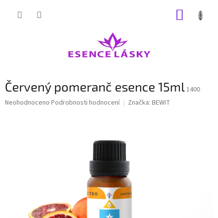
Přejít
NÁKUP
na
obsah
KOŠÍK
Červený pomeranč esence 15ml
1400
Průměrné
Neohodnoceno
Podrobnosti hodnocení
Značka:
BEWIT
hodnocení
produktu
je
0,0
z
5
hvězdiček.