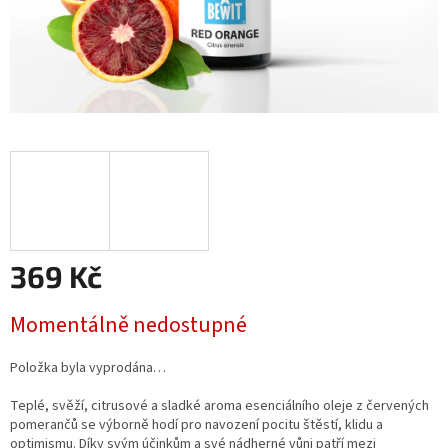
369 Kč
Měrná
Momentálně nedostupné
cena:
Položka byla vyprodána…
Teplé, svěží, citrusové a sladké aroma esenciálního oleje z červených
pomerančů se výborně hodí pro navození pocitu štěstí, klidu a
optimismu. Díky svým účinkům a své nádherné vůni patří mezi