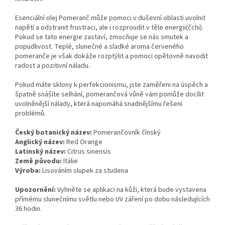
Esenciální olej Pomeranč může pomoci v duševní oblasti uvolnit
napětí a odstranit frustraci, ale i rozproudit v těle energii(čchi).
Pokud se tato energie zastaví, zmocňuje se nás smutek a
popudlivost. Teplé, slunečné a sladké aroma červeného
pomeranče je však dokáže rozptýlit a pomoci opětovně navodit
radost a pozitivní náladu.
Pokud máte sklony k perfekcionismu, jste zaměřeni na úspěch a
špatně snášíte selhání, pomerančová vůně vám pomůže docílit
uvolněnější nálady, která napomáhá snadnějšímu řešení
problémů.
Český botanický název:
Pomerančovník čínský
Anglický název:
Red Orange
Latinský název:
Citrus sinensis
Země původu:
Itálie
Výroba:
Lisováním slupek za studena
Upozornění:
Vyhněte se aplikaci na kůži, která bude vystavena
přímému slunečnímu světlu nebo UV záření po dobu následujících
36 hodin.