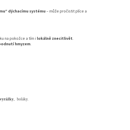
ému“ dýchacímu systému
– může pročistit plíce a
ku na pokožce a tím i
lokálně znecitlivět
.
 bodnutí hmyzem
.
vyrážky
, boláky.