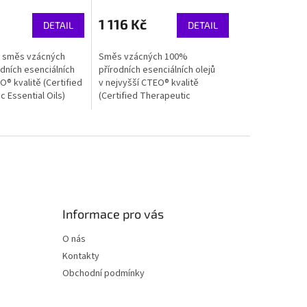
1 116 Kč
DETAIL
DETAIL
ná směs vzácných
Směs vzácných 100%
dních esenciálních
přírodních esenciálních olejů
O® kvalitě (Certified
v nejvyšší CTEO® kvalitě
 Essential Oils)
(Certified Therapeutic
rgickým působením
Essential Oils) svým
it váš pocit...
synergickým spojením může
pomoci při obnově vašeho...
Informace pro vás
O nás
Kontakty
Obchodní podmínky