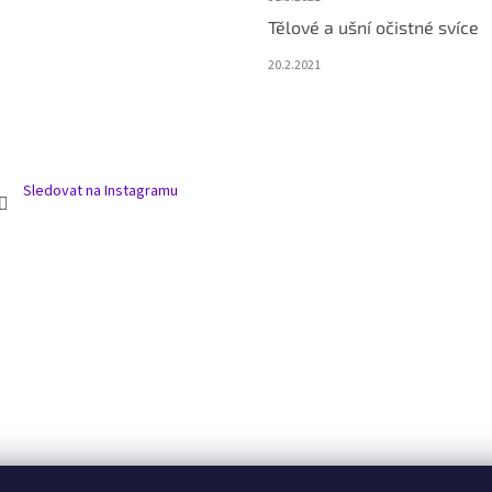
Tělové a ušní očistné svíce
20.2.2021
Sledovat na Instagramu