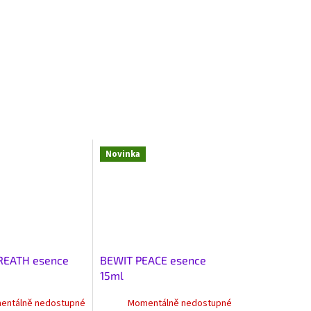
Novinka
REATH esence
BEWIT PEACE esence
15ml
entálně nedostupné
Momentálně nedostupné