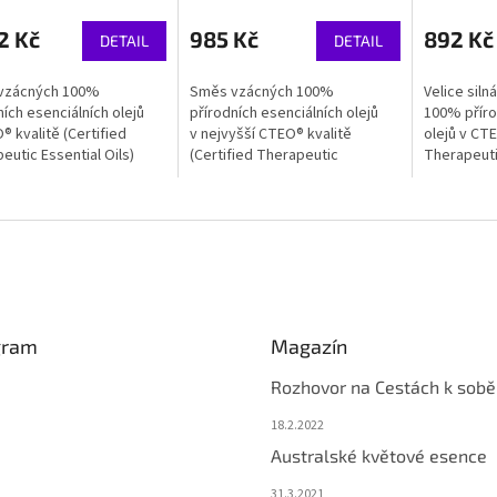
2 Kč
985 Kč
892 Kč
DETAIL
DETAIL
vzácných 100%
Směs vzácných 100%
Velice sil
ních esenciálních olejů
přírodních esenciálních olejů
100% příro
® kvalitě (Certified
v nejvyšší CTEO® kvalitě
olejů v CTE
eutic Essential Oils)
(Certified Therapeutic
Therapeutic
synergickým spojením
Essential Oils) svým
svým syne
odpořit spokojenost,
synergickým spojením může
může podpoř
í a...
podpořit sílu a harmonii.
gram
Magazín
Rozhovor na Cestách k sobě
18.2.2022
Australské květové esence
31.3.2021