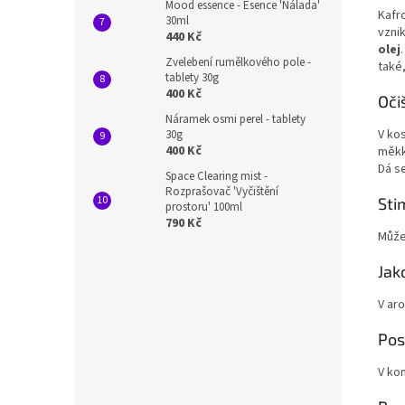
Mood essence - Esence 'Nálada'
Kafr
30ml
vznik
440 Kč
olej
Zvelebení rumělkového pole -
také
tablety 30g
400 Kč
Očiš
Náramek osmi perel - tablety
V ko
30g
400 Kč
měkk
Dá s
Space Clearing mist -
Rozprašovač 'Vyčištění
Sti
prostoru' 100ml
790 Kč
Může
Jak
V aro
Pos
V ko