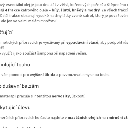
ový esenciální olej je jako destilát z větví, kořenových pařezů a štěpeného
ají
4 frakce
kafrového oleje –
bílý, žlutý, hnědý a modrý
. Ze všech frakc
. Další frakce obsahují vysoké hladiny látky zvané safrol, který je považován 
, ale jen ve velmi malém množství.
ťující
smetických přípravcích je využívaný při
vypadávání vlasů
, aby podpořil růs
čí.
e využít i jako součást šamponu při napadení vešmi.
mulující touhu
 vám pomoci pro
zvýšení libida
a povzbuzovat smyslnou touhu.
o duševní balzám
materapii pracuje s intenzitou
nervozity
, úzkostí.
kytující úlevu
merčních přípravcích ho často najdete v
masážních olejích
na
zmírnění zt