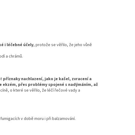
é i léčebné účely
, protože se věřilo, že jeho vůně
odí a chrámů.
it
příznaky nachlazení, jako je kašel, zvracení a
je ekzém, přes problémy spojené s nadýmáním, až
cíně, o které se věřilo, že léčí řečové vady a
 fumigacích v době moru i při balzamování.