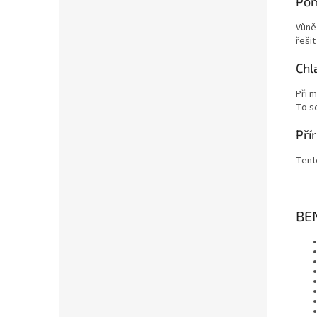
Pom
Vůně
řešit
Chl
Při m
To s
Pří
Tento
BE