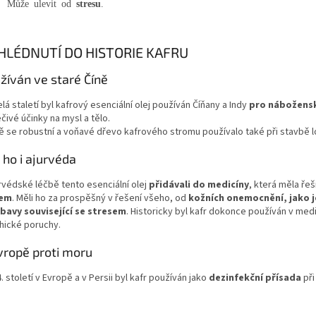
Může ulevit od
stresu
.
HLÉDNUTÍ DO HISTORIE KAFRU
žíván ve staré Číně
lá staletí byl kafrový esenciální olej používán Číňany a Indy
pro nábožensk
čivé účinky na mysl a tělo.
ně se robustní a voňavé dřevo kafrového stromu používalo také při stavbě l
 ho i ajurvéda
rvédské léčbě tento esenciální olej
přidávali do medicíny
, která měla řeš
jem
. Měli ho za prospěšný v řešení všeho, od
kožních onemocnění, jako 
bavy související se stresem
. Historicky byl kafr dokonce používán v medi
hické poruchy.
vropě proti moru
. století v Evropě a v Persii byl kafr používán jako
dezinfekční přísada
při