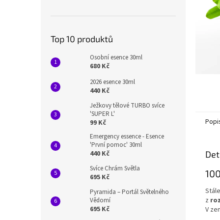
n
e
l
Top 10 produktů
Osobní esence 30ml
680 Kč
2026 esence 30ml
440 Kč
Ježkovy tělové TURBO svíce
'SUPER L'
Popi
99 Kč
Emergency essence - Esence
'První pomoc' 30ml
Det
440 Kč
Svíce Chrám Světla
100
695 Kč
Stál
Pyramida – Portál Světelného
z
ro
Vědomí
695 Kč
V ze