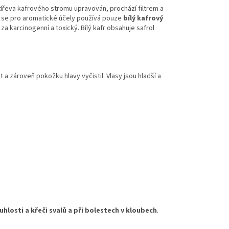
 dřeva kafrového stromu upravován, prochází filtrem a
í se pro aromatické účely používá pouze
bílý kafrový
za karcinogenní a toxický. Bílý kafr obsahuje safrol
t a zároveň pokožku hlavy vyčistil. Vlasy jsou hladší a
uhlosti a křeči svalů a při bolestech v kloubech
.