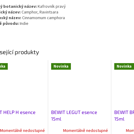
ý botanický název:
Kafrovník pravý
ický název:
Camphor, Ravintsara
nský název:
Cinnamomum camphora
ě původu:
Indie
sející produkty
nka
Novinka
Novinka
T HELP H esence
BEWIT LEGUT esence
BEWIT B
15ml
15ml
Momentálně nedostupné
Momentálně nedostupné
Mom