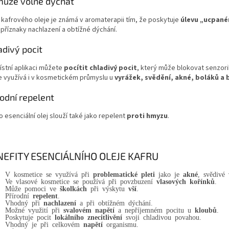
ůže volně dýchat
 kafrového oleje je známá v aromaterapii tím, že poskytuje
úlevu „ucpan
 příznaky nachlazení a obtížné dýchání.
adivý pocit
ístní aplikaci můžete
pocítit chladivý pocit
, který může blokovat senzori
e využívá i v kosmetickém průmyslu u
vyrážek, svědění, akné, boláků a
rodní repelent
 esenciální olej slouží také jako repelent
proti hmyzu
.
NEFITY ESENCIÁLNÍHO OLEJE KAFRU
V kosmetice se využívá při
problematické pleti
jako je
akné
, svědivé
Ve vlasové kosmetice se používá při povzbuzení
vlasových kořínků
.
Může pomoci ve
školkách
při výskytu
vší
.
Přírodní
repelent
.
Vhodný při
nachlazení
a při obtížném dýchání.
Možné využití při
svalovém napětí
a nepříjemném pocitu u
kloubů
.
Poskytuje pocit
lokálního znecitlivění
svoji chladivou povahou.
Vhodný je při celkovém
napětí
organismu.