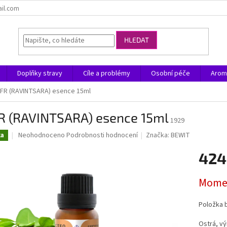
ail.com
HLEDAT
Doplňky stravy
Cíle a problémy
Osobní péče
Arom
FR (RAVINTSARA) esence 15ml
R (RAVINTSARA) esence 15ml
1929
Průměrné
Neohodnoceno
Podrobnosti hodnocení
Značka:
BEWIT
ka
hodnocení
produktu
424
je
0,0
Měrná
Momen
z
cena:
5
hvězdiček.
Položka 
Ostrá, vý