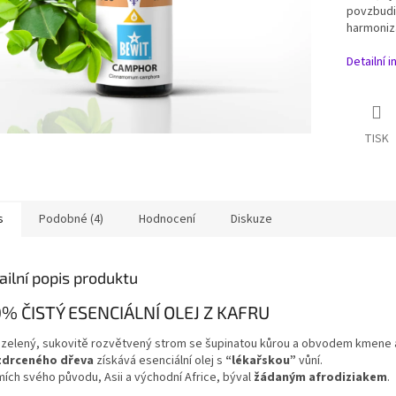
povzbudit
harmoniza
Detailní 
TISK
s
Podobné (4)
Hodnocení
Diskuze
ailní popis produktu
% ČISTÝ ESENCIÁLNÍ OLEJ Z KAFRU
ezelený, sukovitě rozvětvený strom se šupinatou kůrou a obvodem kmene až
zdrceného dřeva
získává esenciální olej s
“lékařskou”
vůní.
mích svého původu, Asii a východní Africe, býval
žádaným afrodiziakem
.