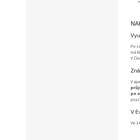
NA
Vyu
Po ce
má lé
V Čí
Zná
V aju
prů
po o
psyc
V E
Ve 14