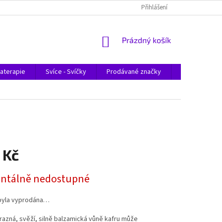
Přihlášení
NÁKUPNÍ
Prázdný košík
KOŠÍK
aterapie
Svíce - Svíčky
Prodávané značky
Magazín
 Kč
tálně nedostupné
byla vyprodána…
razná, svěží, silně balzamická vůně kafru může