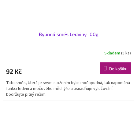
Bylinná směs Ledviny 100g
Skladem
(5 ks)
Do košíku
92 Kč
Tato směs, která je svým složením bylin močopudná, tak napomáhá
funkci ledvin a močového měchýře a usnadňuje vylučování.
Dodržujte pitný režim.