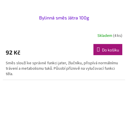
Bylinná směs Játra 100g
Skladem
(4 ks)
Do košíku
92 Kč
Směs slouží ke správné funkci jater, žlučníku, přispívá normálnímu
trávení a metabolismu tuků. Působí příznivě na vylučovací funkci
těla.