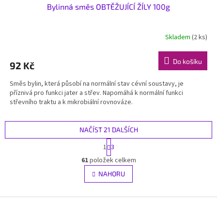
Bylinná směs OBTĚŽUJÍCÍ ŽÍLY 100g
Skladem
(2 ks)
Do košíku
92 Kč
Směs bylin, která působí na normální stav cévní soustavy, je
příznivá pro funkci jater a střev. Napomáhá k normální funkci
střevního traktu a k mikrobiální rovnováze.
NAČÍST 21 DALŠÍCH
S
1
3
t
O
r
61
položek celkem
v
á
l
NAHORU
n
á
k
d
o
v
Z
a
á
c
á
n