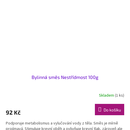
Bylinná směs Nestřídmost 100g
Skladem
(1 ks)
Do košíku
92 Kč
Podporuje metabolismus a vylučování vody z těla. Směs je mírně
projímavá. Stimuluje krevní oběh a ovlivňuje krevní tlak, zároveň ale