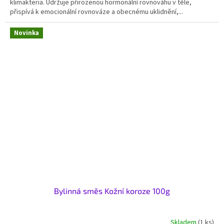
klimakteria. Udržuje přirozenou hormonální rovnováhu v těle,
přispívá k emocionální rovnováze a obecnému uklidnění,...
Novinka
Bylinná směs Kožní koroze 100g
Skladem
(1 ks)