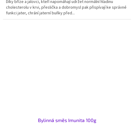
Díky bříze a jalovci, kteří napomáhají udržet normální hladinu
cholesterolu v krvi, přeslička a dobromysl pak přispívají ke správné
funkci jater, chrání jaterní buňky před...
Bylinná směs Imunita 100g