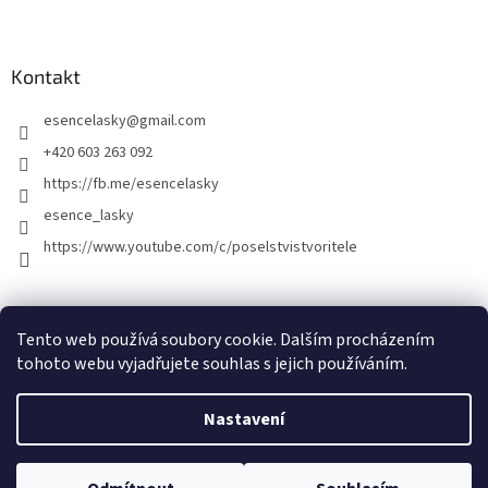
Kontakt
esencelasky
@
gmail.com
+420 603 263 092
https://fb.me/esencelasky
esence_lasky
https://www.youtube.com/c/poselstvistvoritele
Tento web používá soubory cookie. Dalším procházením
tohoto webu vyjadřujete souhlas s jejich používáním.
Nastavení
Vytvořil Shoptet