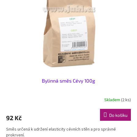
i
r
s
o
p
d
r
u
o
k
d
t
u
ů
k
t
ů
Bylinná směs Cévy 100g
Skladem
(2 ks)
Do košíku
92 Kč
Směs určená k udržení elasticity cévních stěn a pro správné
prokrvení.