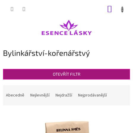
Přejít
NÁKUP
na
obsah
KOŠÍK
Bylinkářství-kořenářstvý
OTEVŘÍT FILTR
Ř
a
Abecedně
Nejlevnější
Nejdražší
Nejprodávanější
z
e
V
n
ý
í
p
p