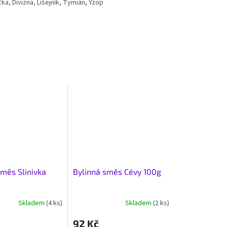
a, Divizna, Lišejník, Tymián, Yzop
směs Slinivka
Bylinná směs Cévy 100g
Skladem
(4 ks)
Skladem
(2 ks)
92 Kč