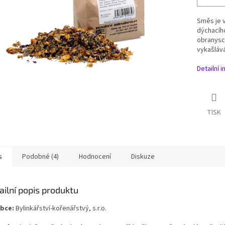
Směs je v
dýchacíh
obranysch
vykašlává
Detailní 
TISK
s
Podobné (4)
Hodnocení
Diskuze
ailní popis produktu
bce:
Bylinkářství-kořenářstvý, s.r.o.