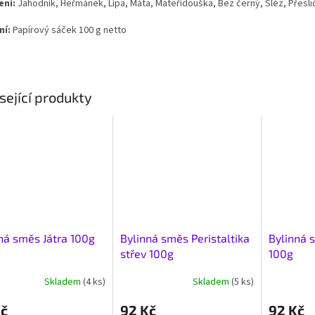
ení:
Jahodník, Heřmánek, Lípa, Máta, Mateřídouška, Bez černý, Sléz, Přesličk
ní:
Papírový sáček 100 g netto
sející produkty
ná směs Játra 100g
Bylinná směs Peristaltika
Bylinná 
střev 100g
100g
Skladem
(4 ks)
Skladem
(5 ks)
Kč
92 Kč
92 Kč