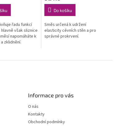
šíku
Do košíku
livňuje řadu funkcí
Směs určená k udržení
 hlavně však sliznice
elasticity cévních stěn a pro
 Směsí napomáháte k
správné prokrvení.
 a zklidnění.
vylučování trávicích
Informace pro vás
O nás
Kontakty
Obchodní podmínky