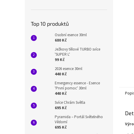
n
e
l
Top 10 produktů
Osobní esence 30ml
680 Kč
Ježkovy tělové TURBO svíce
'SUPER L'
99 Kč
2026 esence 30ml
440 Kč
Emergency essence - Esence
'První pomoc' 30ml
Popi
440 Kč
Svíce Chrám Světla
695 Kč
Det
Pyramida – Portál Světelného
Vědomí
Výro
695 Kč