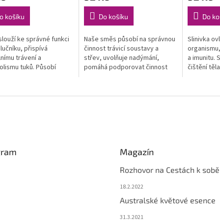
o košíku
Do košíku
Do ko
louží ke správné funkci
Naše směs působí na správnou
Slinivka ov
žlučníku, přispívá
činnost trávicí soustavy a
organismu,
nímu trávení a
střev, uvolňuje nadýmání,
a imunitu.
lismu tuků. Působí
pomáhá podporovat činnost
čištění těla
vě na vylučovací funkci
peristaltiky a tok trávicích šťáv,
Podporuje 
má projímavý účinek.
šťáv.
gram
Magazín
Rozhovor na Cestách k sobě
18.2.2022
Australské květové esence
31.3.2021