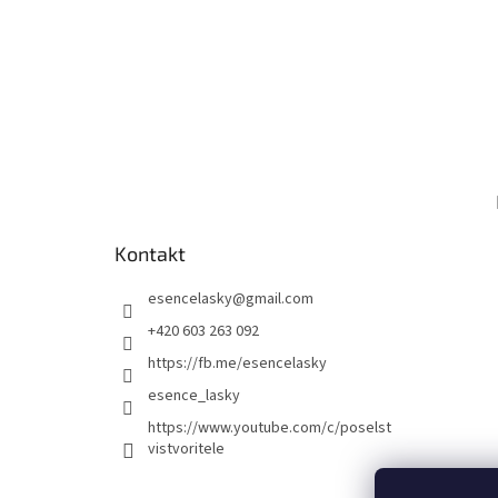
Kontakt
esencelasky
@
gmail.com
+420 603 263 092
https://fb.me/esencelasky
esence_lasky
https://www.youtube.com/c/poselst
vistvoritele