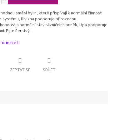
hodnou směsí bylin, které přispívají k normální činnosti
o systému, Divizna podporuje přirozenou
opnost a normální stav slizničních buněk, Lípa podporuje
ní. Pijte čerstvý!
informace
ZEPTAT SE
SDÍLET