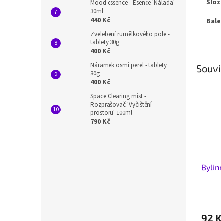
Slož
Mood essence - Esence 'Nálada'
30ml
440 Kč
Bale
Zvelebení rumělkového pole -
tablety 30g
400 Kč
Náramek osmi perel - tablety
Souvi
30g
400 Kč
Space Clearing mist -
Rozprašovač 'Vyčištění
prostoru' 100ml
790 Kč
Bylin
92 