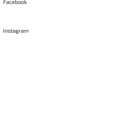
a
Facebook
t
í
Instagram