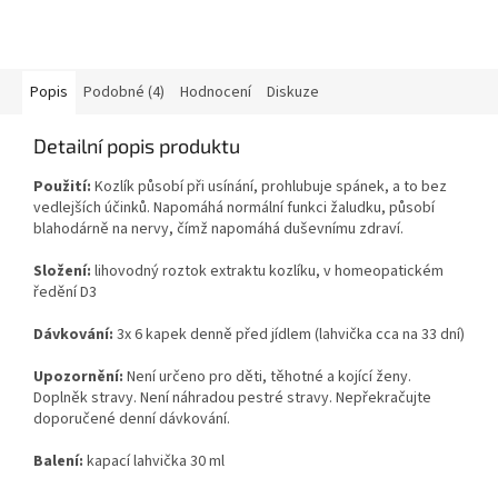
Popis
Podobné (4)
Hodnocení
Diskuze
Detailní popis produktu
Použití:
Kozlík působí při usínání, prohlubuje spánek, a to bez
vedlejších účinků. Napomáhá normální funkci žaludku, působí
blahodárně na nervy, čímž napomáhá duševnímu zdraví.
Složení:
lihovodný roztok extraktu kozlíku, v homeopatickém
ředění D3
Dávkování:
3x
6 kapek denně před jídlem (lahvička cca na 33 dní)
Upozornění:
Není určeno pro děti, těhotné a kojící ženy.
Doplněk stravy. Není náhradou pestré stravy. Nepřekračujte
doporučené denní dávkování.
Balení:
kapací lahvička 30 ml