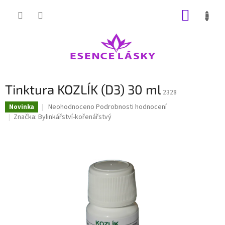
Přejít
NÁKUP
na
obsah
KOŠÍK
Tinktura KOZLÍK (D3) 30 ml
2328
Průměrné
Neohodnoceno
Podrobnosti hodnocení
Novinka
hodnocení
Značka:
Bylinkářství-kořenářstvý
produktu
je
0,0
z
5
hvězdiček.