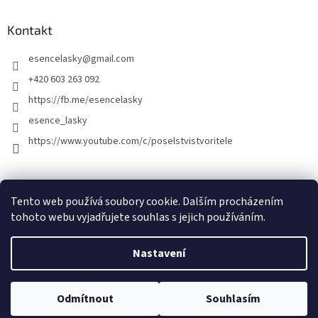
Kontakt
esencelasky
@
gmail.com
+420 603 263 092
https://fb.me/esencelasky
esence_lasky
https://www.youtube.com/c/poselstvistvoritele
Tento web používá soubory cookie. Dalším procházením
tohoto webu vyjadřujete souhlas s jejich používáním.
Nastavení
Vytvořil Shoptet
Odmítnout
Souhlasím
Copyright 2026
Esence lásky
. Všechna práva vyhrazena.