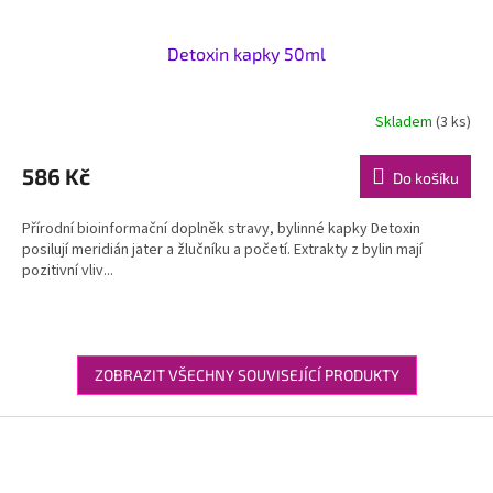
Detoxin kapky 50ml
Skladem
(3 ks)
586 Kč
Do košíku
Přírodní bioinformační doplněk stravy, bylinné kapky Detoxin
posilují meridián jater a žlučníku a početí. Extrakty z bylin mají
pozitivní vliv...
ZOBRAZIT VŠECHNY SOUVISEJÍCÍ PRODUKTY
Z
á
p