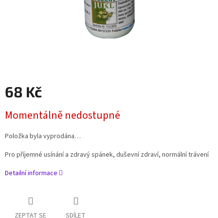
68 Kč
Měrná
Momentálně nedostupné
cena:
Položka byla vyprodána…
Pro příjemné usínání a zdravý spánek, duševní zdraví, normální trávení
Detailní informace
ZEPTAT SE
SDÍLET