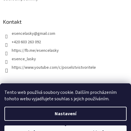
Kontakt
esencelasky
@
gmail.com
+420 603 263 092
https://fb.me/esencelasky
esence_lasky
https://www.youtube.com/c/poselstvistvoritele
Tento web používá soubory cookie. Dalším procházením
tohoto webu vyjadřujete souhlas s jejich používáním.
Nastavení
Vytvořil Shoptet