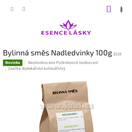
Přejít
NÁKUP
na
obsah
KOŠÍK
Bylinná směs Nadledvinky 100g
2526
Průměrné
Neohodnoceno
Podrobnosti hodnocení
Novinka
hodnocení
Značka:
Bylinkářství-kořenářstvý
produktu
je
0,0
z
5
hvězdiček.