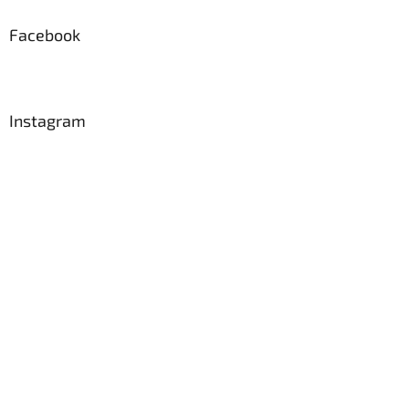
p
a
Facebook
t
í
Instagram