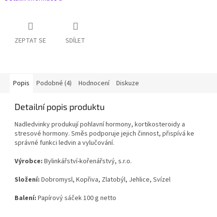
ZEPTAT SE
SDÍLET
Popis
Podobné (4)
Hodnocení
Diskuze
Detailní popis produktu
Nadledvinky produkují pohlavní hormony, kortikosteroidy a
stresové hormony. Směs podporuje jejich činnost, přispívá ke
správné funkci ledvin a vylučování.
Výrobce:
Bylinkářství-kořenářstvý, s.r.o.
Složení:
Dobromysl, Kopřiva, Zlatobýl, Jehlice, Svízel
Balení:
Papírový sáček 100 g netto