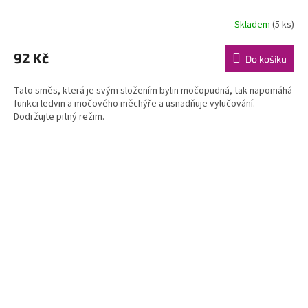
Skladem
(5 ks)
92 Kč
Do košíku
Tato směs, která je svým složením bylin močopudná, tak napomáhá
funkci ledvin a močového měchýře a usnadňuje vylučování.
Dodržujte pitný režim.