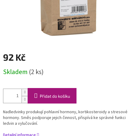
92 Kč
Měrná
Skladem
(2 ks)
cena:
Přidat do košíku
Nadledvinky produkují pohlavní hormony, kortikosteroidy a stresové
hormony. Směs podporuje jejich činnost, přispívá ke správné funkci
ledvin a vylučování.
Detailní informace