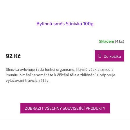
Bylinná směs Slinivka 100g
Skladem
(4 ks)
92 Kč
Do košíku
Slinivka ovlivňuje řadu funkcí organismu, hlavně však sliznice a
imunitu. Směsí napomáháte k čištění těla a zklidnění. Podporuje
vylučování trávicích šťáv.
ZOBRAZIT VŠECHNY SOUVISEJÍCÍ PRODUKTY
Z
á