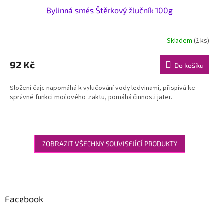
Bylinná směs Štěrkový žlučník 100g
Skladem
(2 ks)
92 Kč
Do košíku
Složení čaje napomáhá k vylučování vody ledvinami, přispívá ke
správné funkci močového traktu, pomáhá činnosti jater.
ZOBRAZIT VŠECHNY SOUVISEJÍCÍ PRODUKTY
Z
á
p
a
Facebook
t