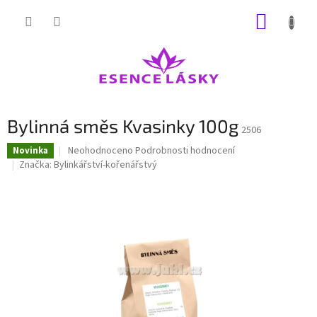
Přejít
NÁKUP
na
obsah
KOŠÍK
Bylinná směs Kvasinky 100g
2506
Průměrné
Neohodnoceno
Podrobnosti hodnocení
Novinka
hodnocení
Značka:
Bylinkářství-kořenářstvý
produktu
je
0,0
z
5
hvězdiček.