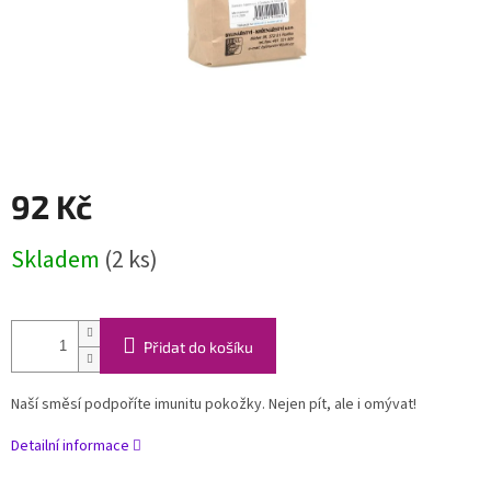
92 Kč
Měrná
Skladem
(2 ks)
cena:
Přidat do košíku
Naší směsí podpoříte imunitu pokožky. Nejen pít, ale i omývat!
Detailní informace