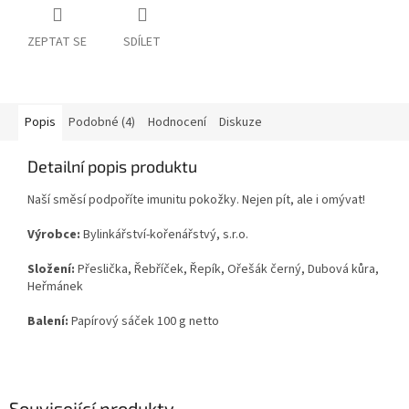
ZEPTAT SE
SDÍLET
Popis
Podobné (4)
Hodnocení
Diskuze
Detailní popis produktu
Naší směsí podpoříte imunitu pokožky. Nejen pít, ale i omývat!
Výrobce:
Bylinkářství-kořenářstvý, s.r.o.
Složení:
Přeslička, Řebříček, Řepík, Ořešák černý, Dubová kůra,
Heřmánek
Balení:
Papírový sáček 100 g netto
Související produkty