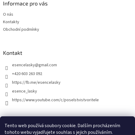
Informace pro vás
O nás
Kontakty
Obchodní podmínky
Kontakt
esencelasky
@
gmail.com
+420 603 263 092
https://fb.me/esencelasky
esence_lasky
https://www.youtube.com/c/poselstvistvoritele
Tento web používá soubory cookie. Dalším procházením
tohoto webu vyjadřujete souhlas s jejich používáním.