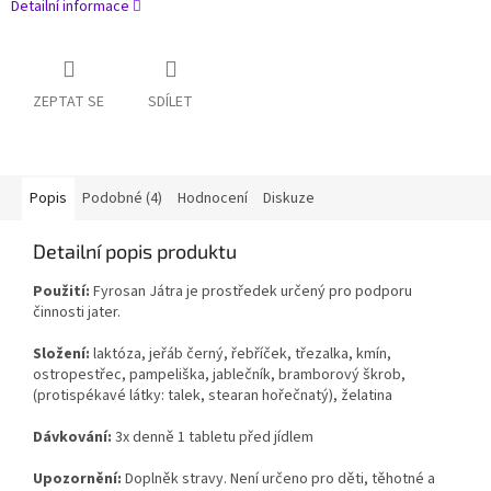
Detailní informace
ZEPTAT SE
SDÍLET
Popis
Podobné (4)
Hodnocení
Diskuze
Detailní popis produktu
Použití:
Fyrosan Játra je prostředek určený pro podporu
činnosti jater.
Složení:
laktóza, jeřáb černý, řebříček, třezalka, kmín,
ostropestřec, pampeliška, jablečník, bramborový škrob,
(protispékavé látky: talek, stearan hořečnatý), želatina
Dávkování:
3x denně 1 tabletu před jídlem
Upozornění:
Doplněk stravy. Není určeno pro děti, těhotné a