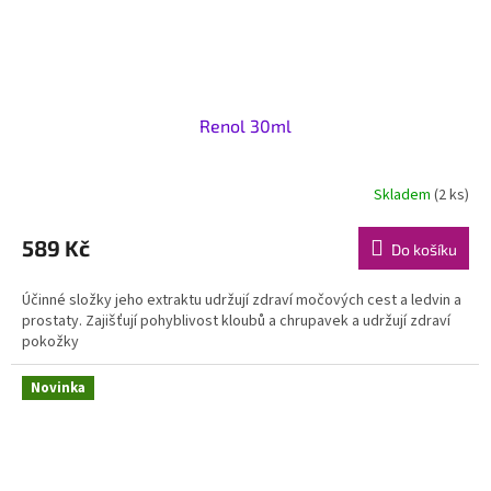
Renol 30ml
Skladem
(2 ks)
589 Kč
Do košíku
Účinné složky jeho extraktu udržují zdraví močových cest a ledvin a
prostaty. Zajišťují pohyblivost kloubů a chrupavek a udržují zdraví
pokožky
Novinka