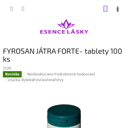
Přejít
NÁKUP
na
obsah
KOŠÍK
FYROSAN JÁTRA FORTE- tablety 100
ks
2330
Průměrné
Neohodnoceno
Podrobnosti hodnocení
Novinka
hodnocení
Značka:
Bylinkářství-kořenářstvý
produktu
je
0,0
z
5
hvězdiček.