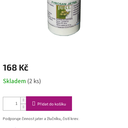
168 Kč
Měrná
Skladem
(2 ks)
cena:
Přidat do košíku
Podporuje činnost jater a žlučníku, čistí krev.