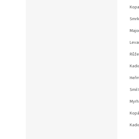
Kopa
Smr
Majo
Leva
Růže 
Kadid
Heřm
Smil
Myrh
Kopá
Kadi