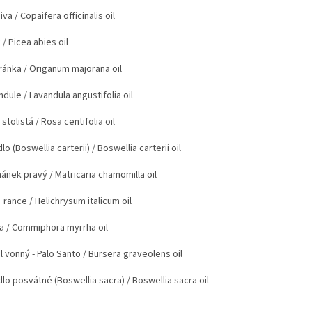
iva
/ Copaifera officinalis oil
k
/ Picea abies oil
ránka
/ Origanum majorana oil
ndule
/ Lavandula angustifolia oil
stolistá
/ Rosa centifolia oil
lo (Boswellia carterii)
/ Boswellia carterii oil
ánek pravý
/ Matricaria chamomilla oil
 France
/ Helichrysum italicum oil
a
/ Commiphora myrrha oil
l vonný - Palo Santo
/ Bursera graveolens oil
dlo posvátné (Boswellia sacra)
/ Boswellia sacra oil