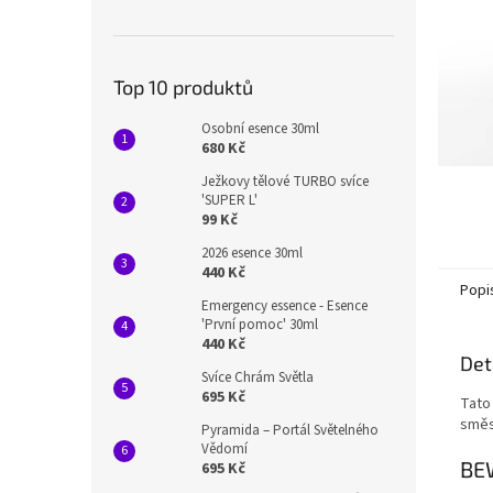
n
e
l
Top 10 produktů
Osobní esence 30ml
680 Kč
Ježkovy tělové TURBO svíce
'SUPER L'
99 Kč
2026 esence 30ml
440 Kč
Popi
Emergency essence - Esence
'První pomoc' 30ml
440 Kč
Det
Svíce Chrám Světla
695 Kč
Tato
směs 
Pyramida – Portál Světelného
Vědomí
BE
695 Kč