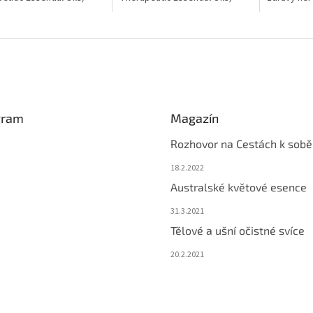
synergickým spojením
svým synergickým spojením
dýchací sys
odpořit harmonii, klid a
může podpořit vaši
nedozráléh
u.
koncentraci, zaměření....
gram
Magazín
Rozhovor na Cestách k sobě
18.2.2022
Australské květové esence
31.3.2021
Tělové a ušní očistné svíce
20.2.2021