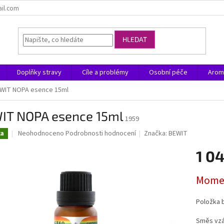
ail.com
HLEDAT
Doplňky stravy
Cíle a problémy
Osobní péče
Arom
WIT NOPA esence 15ml
IT NOPA esence 15ml
1959
Průměrné
Neohodnoceno
Podrobnosti hodnocení
Značka:
BEWIT
ka
hodnocení
produktu
1 0
je
0,0
Měrná
Momen
z
cena:
5
hvězdiček.
Položka 
Směs vzác