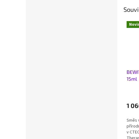
Souvi
Novi
BEWI
15ml
1 06
Směs 
přírod
v CTEO
Therap