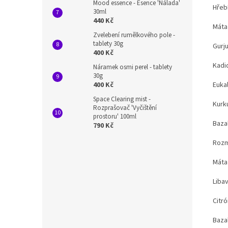
Mood essence - Esence 'Nálada'
Hřeb
30ml
440 Kč
Máta 
Zvelebení rumělkového pole -
tablety 30g
Gurj
400 Kč
Kadid
Náramek osmi perel - tablety
30g
Euka
400 Kč
Space Clearing mist -
Kurk
Rozprašovač 'Vyčištění
prostoru' 100ml
Baza
790 Kč
Rozm
Máta
Liba
Citr
Baza