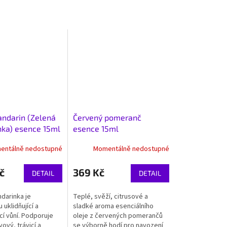
ndarin (Zelená
Červený pomeranč
ka) esence 15ml
esence 15ml
entálně nedostupné
Momentálně nedostupné
č
369 Kč
DETAIL
DETAIL
darinka je
Teplé, svěží, citrusové a
uklidňující a
sladké aroma esenciálního
cí vůní. Podporuje
oleje z červených pomerančů
ový, trávicí a
se výborně hodí pro navození