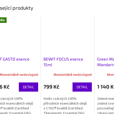
sející produkty
nka
T GASTO esence
BEWIT FOCUS esence
Green Ma
15ml
Mandarin
Momentálně nedostupné
Momentálně nedostupné
Mom
6 Kč
799 Kč
1 140 K
DETAIL
DETAIL
vzácných 100%
Směs vzácných 100%
Zelená man
ních esenciálních olejů
přírodních esenciálních olejů
známá svou 
® kvalitě (Certified
v CTEO® kvalitě (Certified
povznášejí
eutic Essential Oils)
Therapeutic Essential Oils)
zdravý nerv