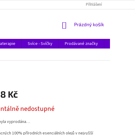
Přihlášení
NÁKUPNÍ
Prázdný košík
KOŠÍK
aterapie
Svíce - Svíčky
Prodávané značky
Magazín
48 Kč
tálně nedostupné
byla vyprodána…
ných 100% přírodních esenciálních olejů v nejvyšší