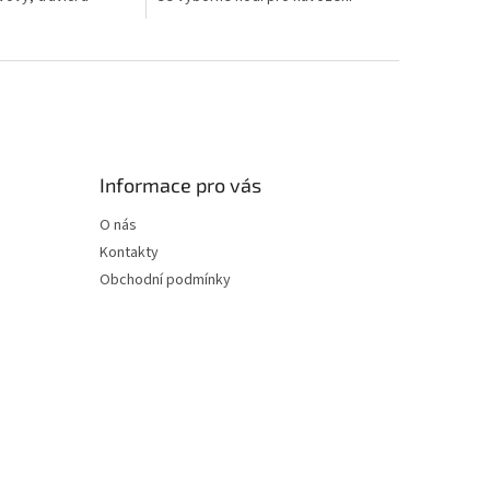
tém. Lisuje se z
pocitu štěstí, klidu a
o ovoce stromu...
optimismu. Díky svým účinkům
a své...
Informace pro vás
O nás
Kontakty
Obchodní podmínky