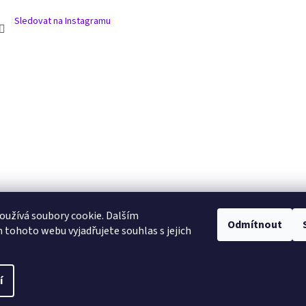
Sledovat na Instagramu
užívá soubory cookie. Dalším
Odmítnout
tohoto webu vyjadřujete souhlas s jejich
í