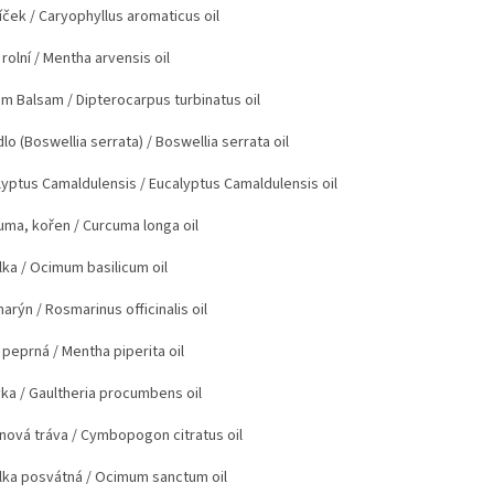
íček
/ Caryophyllus aromaticus oil
rolní
/ Mentha arvensis oil
um Balsam
/ Dipterocarpus turbinatus oil
lo (Boswellia serrata)
/ Boswellia serrata oil
lyptus Camaldulensis
/ Eucalyptus Camaldulensis oil
uma, kořen
/ Curcuma longa oil
lka
/ Ocimum basilicum oil
arýn
/ Rosmarinus officinalis oil
 peprná
/ Mentha piperita oil
vka
/ Gaultheria procumbens oil
ónová tráva
/ Cymbopogon citratus oil
lka posvátná
/ Ocimum sanctum oil