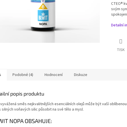
CTEO® kva
svým syn
spokojeno
Detailní 
TISK
s
Podobné (4)
Hodnocení
Diskuze
ailní popis produktu
 vyvážená směs nejkvalitnějších esenciálních olejů může být vaší oblíbenou
silných voňavých silic působit na své tělo a mysl.
WIT NOPA OBSAHUJE: