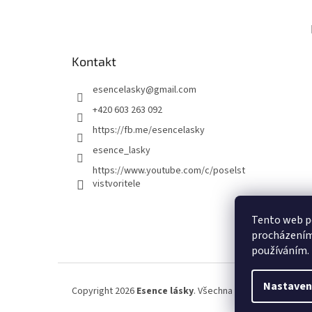
Kontakt
esencelasky
@
gmail.com
+420 603 263 092
https://fb.me/esencelasky
esence_lasky
https://www.youtube.com/c/poselst
vistvoritele
Tento web po
procházením 
používáním.
Nastaven
Copyright 2026
Esence lásky
. Všechna práva vyhrazena.