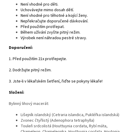
Není vhodné pro děti.
Uchovávejte mimo dosah dětí.
Není vhodné pro těhotné a kojící ženy.
Nepřekračujte doporučené dávkování.
Před použitím protřepat.
Během užívání zvyšte pitný režim.
Výrobek není náhradou pestré stravy.
Doporučení:
1. Před použitím 21x protřepejte.
2. Dodržujte pitný režim.
3. Jste-li v lékařském šetření, řiďte se pokyny lékaře!
Složení:
Bylinný lihový macerát:
Lišejník islandský (Cetraria islandica, Pukléřka islandská)
Zvonec čtyřlistý (Adenophora tetraphylla)
Touleň srdcolistá (Houttuynia cordata, Rybí máta,
Chameleon, Chameleonka, Houttuynia cordata, Houtonia,