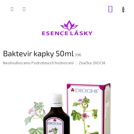
Přejít
NÁKUP
na
obsah
KOŠÍK
Baktevir kapky 50ml
396
Průměrné
Neohodnoceno
Podrobnosti hodnocení
Značka:
DIOCHI
hodnocení
produktu
je
0,0
z
5
hvězdiček.