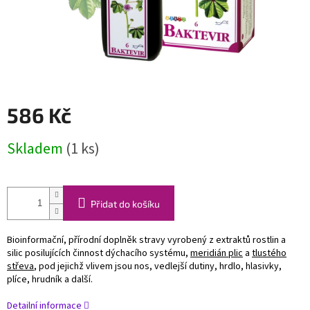
586 Kč
Měrná
Skladem
(1 ks)
cena:
Přidat do košíku
Bioinformační, přírodní doplněk stravy vyrobený z extraktů rostlin a
silic posilujících činnost dýchacího systému,
meridián plic
a
tlustého
střeva
, pod jejichž vlivem jsou nos, vedlejší dutiny, hrdlo, hlasivky,
plíce, hrudník a další.
Detailní informace