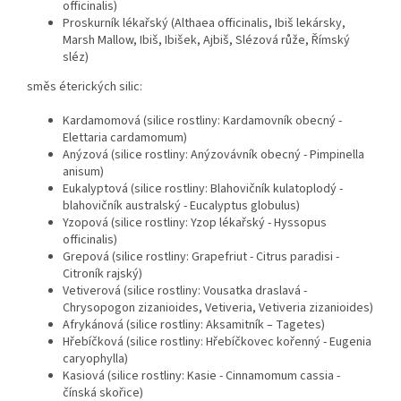
officinalis)
Proskurník lékařský (Althaea officinalis, Ibiš lekársky,
Marsh Mallow, Ibiš, Ibišek, Ajbiš, Slézová růže, Římský
sléz)
směs éterických silic:
Kardamomová (silice rostliny: Kardamovník obecný -
Elettaria cardamomum)
Anýzová (silice rostliny: Anýzovávník obecný - Pimpinella
anisum)
Eukalyptová (silice rostliny: Blahovičník kulatoplodý -
blahovičník australský - Eucalyptus globulus)
Yzopová (silice rostliny: Yzop lékařský - Hyssopus
officinalis)
Grepová (silice rostliny: Grapefriut - Citrus paradisi -
Citroník rajský)
Vetiverová (silice rostliny: Vousatka draslavá -
Chrysopogon zizanioides, Vetiveria, Vetiveria zizanioides)
Afrykánová (silice rostliny: Aksamitník – Tagetes)
Hřebíčková (silice rostliny: Hřebíčkovec kořenný - Eugenia
caryophylla)
Kasiová (silice rostliny: Kasie - Cinnamomum cassia -
čínská skořice)