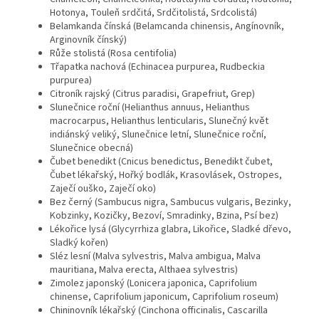
Hotonya, Touleň srdčitá, Srdčitolistá, Srdcolistá)
Belamkanda čínská (Belamcanda chinensis, Angínovník,
Arginovník čínský)
Růže stolistá (Rosa centifolia)
Třapatka nachová (Echinacea purpurea, Rudbeckia
purpurea)
Citroník rajský (Citrus paradisi, Grapefriut, Grep)
Slunečnice roční (Helianthus annuus, Helianthus
macrocarpus, Helianthus lenticularis, Slunečný květ
indiánský veliký, Slunečnice letní, Slunečnice roční,
Slunečnice obecná)
Čubet benedikt (Cnicus benedictus, Benedikt čubet,
Čubet lékařský, Hořký bodlák, Krasovlásek, Ostropes,
Zaječí ouško, Zaječí oko)
Bez černý (Sambucus nigra, Sambucus vulgaris, Bezinky,
Kobzinky, Kozičky, Bezoví, Smradinky, Bzina, Psí bez)
Lékořice lysá (Glycyrrhiza glabra, Likořice, Sladké dřevo,
Sladký kořen)
Sléz lesní (Malva sylvestris, Malva ambigua, Malva
mauritiana, Malva erecta, Althaea sylvestris)
Zimolez japonský (Lonicera japonica, Caprifolium
chinense, Caprifolium japonicum, Caprifolium roseum)
Chininovník lékařský (Cinchona officinalis, Cascarilla