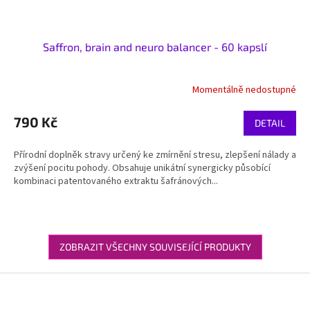
Saffron, brain and neuro balancer - 60 kapslí
Momentálně nedostupné
790 Kč
DETAIL
Přírodní doplněk stravy určený ke zmírnění stresu, zlepšení nálady a
zvýšení pocitu pohody. Obsahuje unikátní synergicky působící
kombinaci patentovaného extraktu šafránových...
ZOBRAZIT VŠECHNY SOUVISEJÍCÍ PRODUKTY
Z
á
p