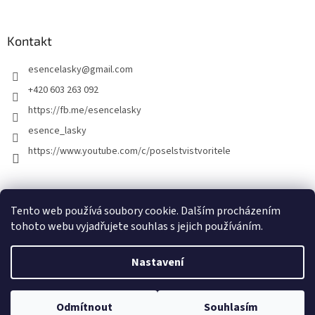
Kontakt
esencelasky
@
gmail.com
+420 603 263 092
https://fb.me/esencelasky
esence_lasky
https://www.youtube.com/c/poselstvistvoritele
Tento web používá soubory cookie. Dalším procházením
tohoto webu vyjadřujete souhlas s jejich používáním.
Nastavení
Vytvořil Shoptet
Odmítnout
Souhlasím
Copyright 2026
Esence lásky
. Všechna práva vyhrazena.