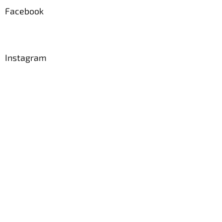
a
Facebook
t
í
Instagram