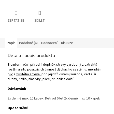
ZEPTAT SE
SDÍLET
Popis
Podobné (4)
Hodnocení
Diskuze
Detailní popis produktu
Bioinformační, přírodní doplněk stravy vyrobený z extraktů
rostlin a silic posilujících činnost dýchacího systému,
meridián
plic
a
tlustého střeva
, pod jejichž vlivem jsou nos, vedlejší
dutiny, hrdlo, hlasivky, plíce, hrudník a další.
Dávkování:
3x denně max. 20 kapek. Děti od 6 let 2x denně max. 10 kapek
Upozornění: