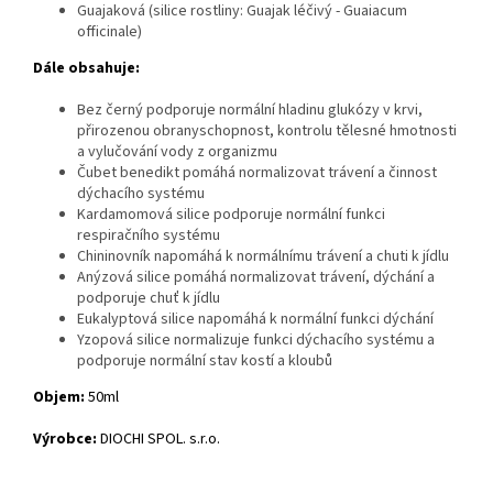
Guajaková (silice rostliny: Guajak léčivý - Guaiacum
officinale)
Dále obsahuje:
Bez černý podporuje normální hladinu glukózy v krvi,
přirozenou obranyschopnost, kontrolu tělesné hmotnosti
a vylučování vody z organizmu
Čubet benedikt pomáhá normalizovat trávení a činnost
dýchacího systému
Kardamomová silice podporuje normální funkci
respiračního systému
Chininovník napomáhá k normálnímu trávení a chuti k jídlu
Anýzová silice pomáhá normalizovat trávení, dýchání a
podporuje chuť k jídlu
Eukalyptová silice napomáhá k normální funkci dýchání
Yzopová silice normalizuje funkci dýchacího systému a
podporuje normální stav kostí a kloubů
Objem:
50ml
Výrobce:
DIOCHI SPOL. s.r.o.