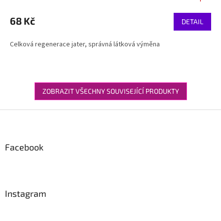
68 Kč
DETAIL
Celková regenerace jater, správná látková výměna
ZOBRAZIT VŠECHNY SOUVISEJÍCÍ PRODUKTY
Z
á
p
a
Facebook
t
í
Instagram