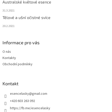
Australské květové esence
31.3.2021
Tělové a ušní očistné svíce
20.2.2021
Informace pro vás
O nás
Kontakty
Obchodní podmínky
Kontakt
esencelasky
@
gmail.com
+420 603 263 092
https://fb.me/esencelasky