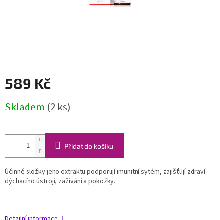
589 Kč
Měrná
Skladem
(2 ks)
cena:
Přidat do košíku
Účinné složky jeho extraktu podporují
imunitní sytém
,
zajišťují zdraví
dýchacího ústrojí
,
zažívání
a
pokožky
.
Detailní informace