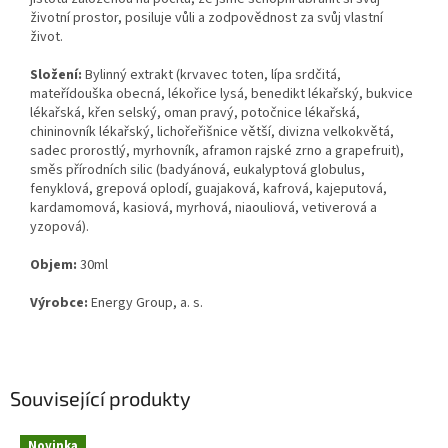
životní prostor, posiluje vůli a zodpovědnost za svůj vlastní
život.
Složení:
Bylinný extrakt (krvavec toten, lípa srdčitá,
mateřídouška obecná, lékořice lysá, benedikt lékařský, bukvice
lékařská, křen selský, oman pravý, potočnice lékařská,
chininovník lékařský, lichořeřišnice větší, divizna velkokvětá,
sadec prorostlý, myrhovník, aframon rajské zrno a grapefruit),
směs přírodních silic (badyánová, eukalyptová globulus,
fenyklová, grepová oplodí, guajaková, kafrová, kajeputová,
kardamomová, kasiová, myrhová, niaouliová, vetiverová a
yzopová).
Objem:
30ml
Výrobce:
Energy Group, a. s.
Související produkty
Novinka