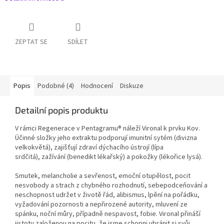
ZEPTAT SE
SDÍLET
Popis
Podobné (4)
Hodnocení
Diskuze
Detailní popis produktu
V rámci Regenerace v Pentagramu® náleží Vironal k prvku Kov.
Účinné složky jeho extraktu podporují
imunitní sytém
(divizna
velkokvětá),
zajišťují zdraví dýchacího ústrojí
(lípa
srdčitá),
zažívání
(benedikt lékařský) a
pokožky
(lékořice lysá).
Smutek, melancholie a sevřenost, emoční otupělost, pocit
nesvobody a strach z chybného rozhodnutí, sebepodceňování a
neschopnost udržet v životě řád, alibismus, lpění na pořádku,
vyžadování pozornosti a nepřirozené autority, mluvení ze
spánku, noční můry, případně nespavost, fobie. Vironal přináší
jistotu založenou na pocitu, že jsme schopni ubránit si svůj