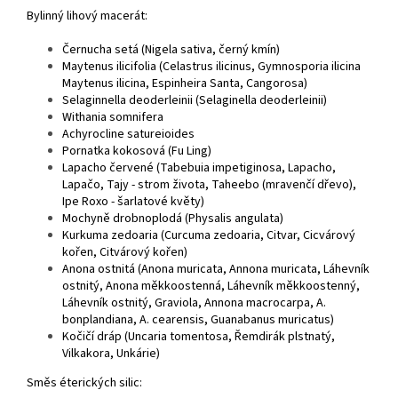
Bylinný lihový macerát:
Černucha setá (Nigela sativa, černý kmín)
Maytenus ilicifolia (Celastrus ilicinus, Gymnosporia ilicina
Maytenus ilicina, Espinheira Santa, Cangorosa)
Selaginnella deoderleinii (Selaginella deoderleinii)
Withania somnifera
Achyrocline satureioides
Pornatka kokosová (Fu Ling)
Lapacho červené (Tabebuia impetiginosa, Lapacho,
Lapačo, Tajy - strom života, Taheebo (mravenčí dřevo),
Ipe Roxo - šarlatové květy)
Mochyně drobnoplodá (Physalis angulata)
Kurkuma zedoaria (Curcuma zedoaria, Citvar, Cicvárový
kořen, Citvárový kořen)
Anona ostnitá (Anona muricata, Annona muricata, Láhevník
ostnitý, Anona měkkoostenná, Láhevník měkkoostenný,
Láhevník ostnitý, Graviola, Annona macrocarpa, A.
bonplandiana, A. cearensis, Guanabanus muricatus)
Kočičí dráp (Uncaria tomentosa, Řemdirák plstnatý,
Vilkakora, Unkárie)
Směs éterických silic: