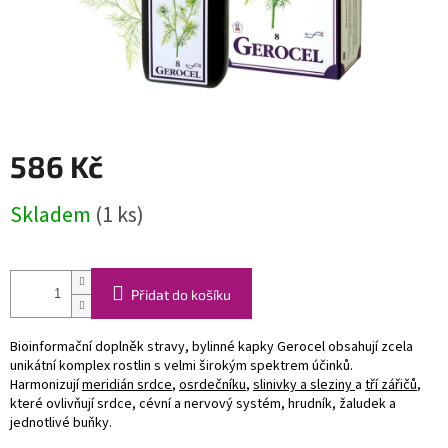
586 Kč
Měrná
Skladem
(1 ks)
cena:
Přidat do košíku
Bioinformační doplněk stravy, bylinné kapky Gerocel obsahují zcela
unikátní komplex rostlin s velmi širokým spektrem účinků.
Harmonizují
meridián srdce
,
osrdečníku
,
slinivky a sleziny
a
tří zářičů
,
které ovlivňují srdce, cévní a nervový systém, hrudník, žaludek a
jednotlivé buňky.