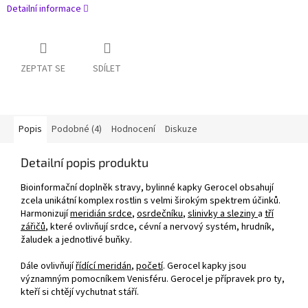
Detailní informace
ZEPTAT SE
SDÍLET
Popis
Podobné (4)
Hodnocení
Diskuze
Detailní popis produktu
Bioinformační doplněk stravy, bylinné kapky Gerocel obsahují
zcela unikátní komplex rostlin s velmi širokým spektrem účinků.
Harmonizují
meridián srdce
,
osrdečníku
,
slinivky a sleziny
a
tří
zářičů
, které ovlivňují srdce, cévní a nervový systém, hrudník,
žaludek a jednotlivé buňky.
Dále ovlivňují
řídící meridán
,
početí
. Gerocel kapky jsou
významným pomocníkem Venisféru. Gerocel je přípravek pro ty,
kteří si chtějí vychutnat stáří.