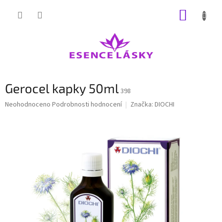
Přejít
NÁKUP
na
obsah
KOŠÍK
Gerocel kapky 50ml
398
Průměrné
Neohodnoceno
Podrobnosti hodnocení
Značka:
DIOCHI
hodnocení
produktu
je
0,0
z
5
hvězdiček.