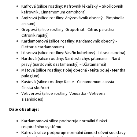
Kafrová (silice rostliny: Kafrovník lékařský – Skořicovník
kafrovník, Cinnamomum camphora)
Anýzová (silice rostliny: Anýzovávník obecný - Pimpinella
anisum)
Grepová (silice rostliny: Grapefriut - Citrus paradisi -
Citroník rajský)
Kardamomová (silice rostliny: Kardamovník obecný -
Elettaria cardamomum)
Litseová (silice rostliny: Vavřín kubébový - Litsea cubeba)
Nardová (silice rostliny: Nardostachys jatamansi - Nard
pravý (nardovník džatamanský) – Džatamamsí)
Mátová (silice rostliny: Polej obecná - Máta polej - Mentha
pulegium)
Kasiová (silice rostliny: Kasie - Cinnamomum cassia -
čínská skořice)
Vetiverová (silice rostliny: Vousatka - Vetiveria
zizanioides)
Dále obsahuje:
Kardamomová silice podporuje normální funkci
respiračního systému
Kafrová silice podporuje normální činnost cévní soustavy