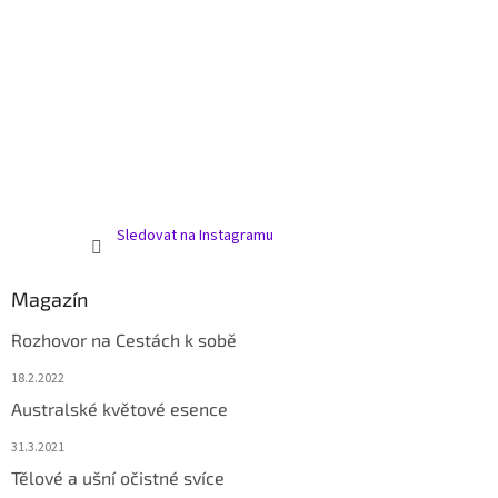
Sledovat na Instagramu
Magazín
Rozhovor na Cestách k sobě
18.2.2022
Australské květové esence
31.3.2021
Tělové a ušní očistné svíce