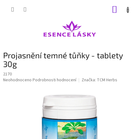
Přejít
NÁKUP
na
obsah
KOŠÍK
Projasnění temné tůňky - tablety
30g
2170
Průměrné
Neohodnoceno
Podrobnosti hodnocení
Značka:
TCM Herbs
hodnocení
produktu
je
0,0
z
5
hvězdiček.