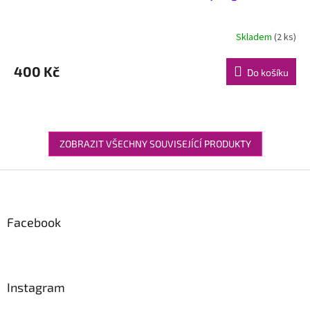
Skladem
(2 ks)
400 Kč
Do košíku
ZOBRAZIT VŠECHNY SOUVISEJÍCÍ PRODUKTY
Z
á
p
a
Facebook
t
í
Instagram