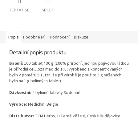
ZEPTAT SE
SDÍLET
Popis
Podobné (4)
Hodnocení
Diskuze
Detailní popis produktu
Balení:
100 tablet / 30 g (100% přírodní, jedinou pojivovou látkou
je přírodní celulóza max. do 1%; vyrobeno z koncentrovaných
bylin v poměru 5:1, tzn. že při výrobě je použito 5 g sušených
bylin na 1 g bylinných tablet)
Dávkování:
4 bylinné tablety 3x denně
Výrobce:
Medichin, Belgie
Distributor:
TCM Herbs, U Černé věže 6, České Budějovice