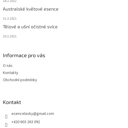
18.2.2022
Australské květové esence
31.3.2021
Tělové a ušní očistné svíce
20.2.2021
Informace pro vás
O nás
Kontakty
Obchodní podmínky
Kontakt
esencelasky
@
gmail.com
+420 603 263 092