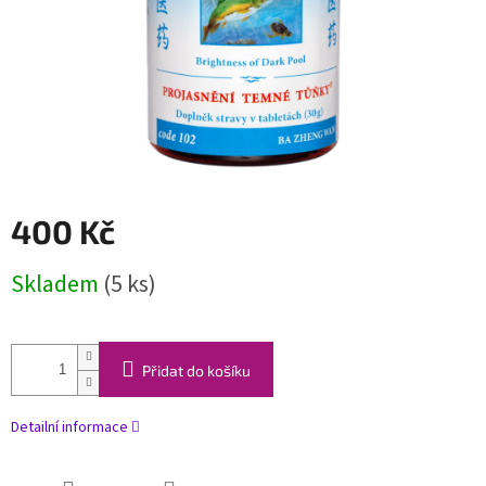
400 Kč
Měrná
Skladem
(5 ks)
cena:
Přidat do košíku
Detailní informace