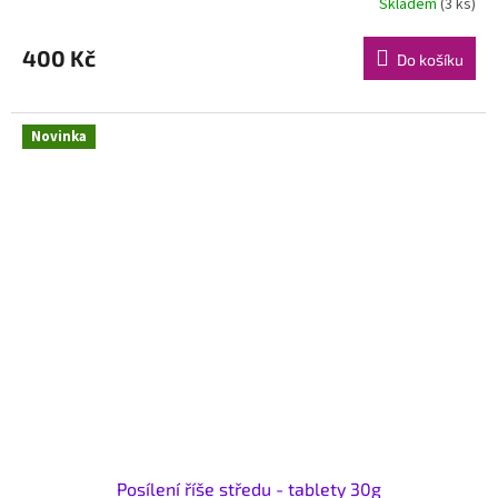
Skladem
(3 ks)
400 Kč
Do košíku
Novinka
Posílení říše středu - tablety 30g