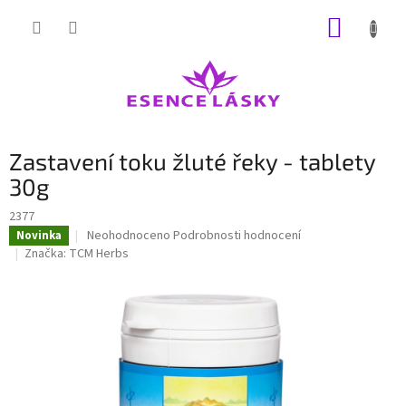
Přejít
NÁKUP
na
obsah
KOŠÍK
Zastavení toku žluté řeky - tablety
30g
2377
Průměrné
Neohodnoceno
Podrobnosti hodnocení
Novinka
hodnocení
Značka:
TCM Herbs
produktu
je
0,0
z
5
hvězdiček.