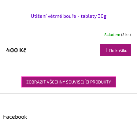
Utišení větrné bouře - tablety 30g
Skladem
(3 ks)
400 Kč
Do košíku
ZOBRAZIT VŠECHNY SOUVISEJÍCÍ PRODUKTY
Z
á
p
a
Facebook
t
í