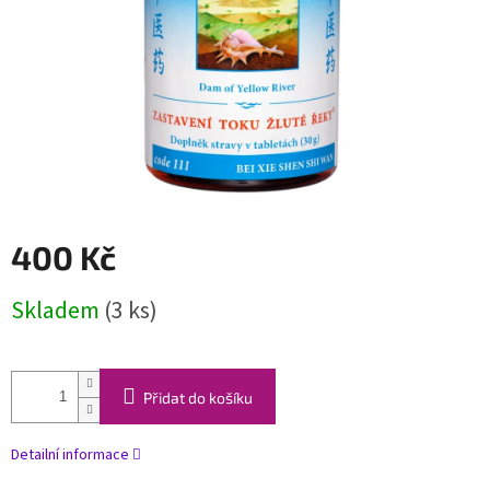
400 Kč
Měrná
Skladem
(3 ks)
cena:
Přidat do košíku
Detailní informace