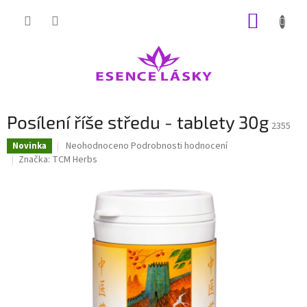
Přejít
NÁKUP
na
obsah
KOŠÍK
Posílení říše středu - tablety 30g
2355
Průměrné
Neohodnoceno
Podrobnosti hodnocení
Novinka
hodnocení
Značka:
TCM Herbs
produktu
je
0,0
z
5
hvězdiček.