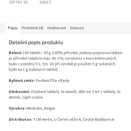
ZEPTAT SE
SDÍLET
Popis
Podobné (4)
Hodnocení
Diskuze
Detailní popis produktu
Balení:
100 tablet / 30 g (100% přírodní, jedinou pojivovou látkou
je přírodní celulóza max. do 1%; vyrobeno z koncentrovaných
bylin v poměru 5:1, tzn. že při výrobě je použito 5 g sušených
bylin na 1 g bylinných tablet)
Bylinná směs:
Posílení říše středu
Dávkování:
4 bylinné tablety 3x denně, děti od 3 let 2 tablety 3x
denně, zapít vodou.
Výrobce:
Medichin, Belgie
Distributor:
TCM Herbs, U Černé věže 6, České Budějovice