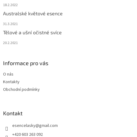
18.2.2022
Australské květové esence
31.3.2021
Tělové a ušní očistné svíce
20.2.2021
Informace pro vás
O nás
Kontakty
Obchodní podmínky
Kontakt
esencelasky
@
gmail.com
+420 603 263 092