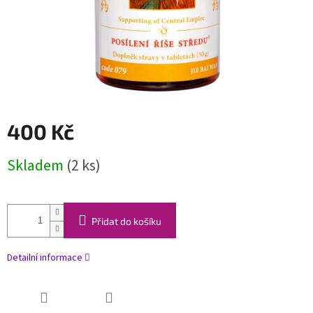
400 Kč
Měrná
Skladem
(2 ks)
cena:
Přidat do košíku
Detailní informace