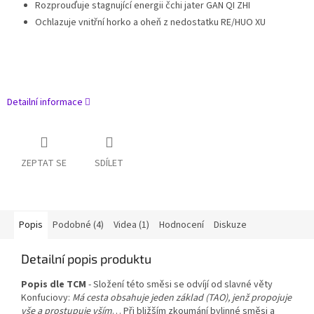
Rozprouďuje stagnující energii čchi jater GAN QI ZHI
Ochlazuje vnitřní horko a oheň z nedostatku RE/HUO XU
Detailní informace
ZEPTAT SE
SDÍLET
Popis
Podobné (4)
Videa (1)
Hodnocení
Diskuze
Detailní popis produktu
Popis dle TCM
- Složení této směsi se odvíjí od slavné věty
Konfuciovy:
Má cesta obsahuje jeden základ (TAO), jenž propojuje
vše a prostupuje vším
… Při bližším zkoumání bylinné směsi a