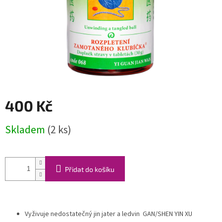
400 Kč
Měrná
Skladem
(2 ks)
cena:
Přidat do košíku
Vyživuje nedostatečný jin jater a ledvin GAN/SHEN YIN XU