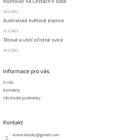
Rozhovor na Cestách k sobě
18.2.2022
Australské květové esence
31.3.2021
Tělové a ušní očistné svíce
20.2.2021
Informace pro vás
O nás
Kontakty
Obchodní podmínky
Kontakt
esencelasky
@
gmail.com