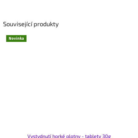
Související produkty
Novinka
Vystydnutí horké plotny - tablety 30g