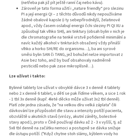
(netřeba pak již pít ještě ranní čaj nebo kávu).
Zároveň je tato forma užití i „nature friendly“ pro slezinu
PI a její energii QI – z těchto důvodů nikdy nepoužíváme
žádné obalové kapsle (i ty sebepřírodnější, želatinové
apod., vždy časem oslabují energii čchi sleziny PI QI XU a
způsobují tak vlhko SHI), ani tinktury (obsah bylin v nich je
dle chromatografie na tenké vrstvě pofiderně minimální a
navíc každý alkohol v tinkturách obsažený vždy přináší
vlhko a horko SHI/RE do organismu…), ba ani syrové
směsi bylin SAN či TANG, jež bohužel nelze importovat z
Asie bez toho, aniž by buď obsahovaly nadměrně
pesticidů nebo pak zase mikroplísně…).
Lze užívat i takto:
Bylinné tablety lze užívat v obvyklé dávce 3 x denně 4 tablety
nebo 2 x denně 6 tablet, u dětí se pak řídíme věkem, a sice 1 rok
- 1 tbl 3x denně (kupř. 4leté děcko může užívat 3x2 tbl denně).
Platí zde jedna zásada, že "na velkou díru velká záplata" čili
dávkování lze přizpůsobit dle stavu a intenzity potíží pacienta,
obzvláště u akutních stavů (virózy, akutní záněty, bolestivé
stavy apod.), proto v Číně používají dávku až 2 - 3 x vyšší, tj. až
5x8 tbl denně na začátku nemoci a postupně se dávka snižuje
dle ústupu potíží. ("Když chytne stoh slámy, kýblem vody ho