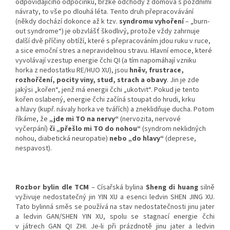
odpovídajícího odpočinku, brzké odchody z domova s pozdními
návraty, to vše po dlouhá léta. Tento druh přepracovávání
(někdy dochází dokonce až k tzv.
syndromu vyhoření
– „burn-
out syndrome“) je obzvlášť škodlivý, protože vždy zahrnuje
další dvě příčiny obtíží, které s přepracováním jdou ruku v ruce,
a sice emoční stres a nepravidelnou stravu. Hlavní emoce, které
vyvolávají vzestup energie čchi QI (a tím napomáhají vzniku
horka z nedostatku RE/HUO XU), jsou
hněv,
frustrace,
rozhořčení, pocity viny, stud, strach a obavy
. Jin je zde
jakýsi „kořen“, jenž
má energii čchi „ukotvit“. Pokud je tento
kořen oslabený, energie čchi začíná stoupat do hrudi, krku
a hlavy (kupř. návaly horka ve tvářích) a zneklidňuje ducha. Potom
říkáme, že
„jde mi TO na nervy“
(nervozita, nervové
vyčerpání)
či „přešlo mi TO do nohou“
(syndrom neklidných
nohou, diabetická neuropatie)
nebo „do hlavy“
(deprese,
nespavost).
Rozbor bylin dle TCM
– Císařská bylina
Sheng di huang
silně
vyživuje nedostatečný jin YIN XU a esenci ledvin SHEN JING XU.
Tato bylinná směs se používá na stav nedostatečnosti jinu jater
a ledvin GAN/SHEN YIN XU, spolu se stagnací energie čchi
v játrech GAN QI ZHI. Je-li při prázdnotě jinu jater a ledvin