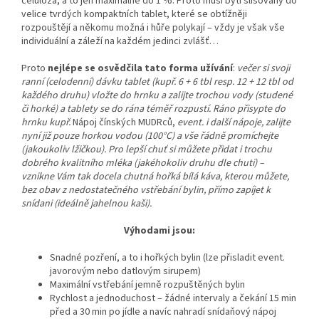
celulóza, a to jen maximálně do 1 %. Proto musí býti slisovány do
velice tvrdých kompaktních tablet, které se obtížněji
rozpouštějí a někomu možná i hůře polykají – vždy je však vše
individuální a záleží na každém jedinci zvlášť…
Proto
nejlépe se osvědčila
tato forma
užívání
:
večer si svoji
ranní (celodenní) dávku tablet (kupř. 6 + 6 tbl resp. 12 + 12 tbl od
každého druhu) vložte do hrnku a zalijte trochou vody (studené
či horké) a tablety
se do rána téměř rozpustí. Ráno přisypte do
hrnku kupř.
Nápoj čínských MUDRců,
event. i další nápoje, zalijte
nyní již pouze horkou vodou (100°C) a vše řádně promíchejte
(jakoukoliv lžičkou). Pro lepší chuť si můžete přidat i trochu
dobrého kvalitního mléka (jakéhokoliv druhu dle chuti) –
vznikne Vám tak docela chutná hořká bílá káva, kterou můžete,
bez obav z nedostatečného vstřebání bylin, přímo zapíjet k
snídani (ideálně jahelnou kaši
).
Výhodami jsou:
Snadné pozření, a to i hořkých bylin (lze přisladit event.
javorovým nebo datlovým sirupem)
Maximální vstřebání jemně rozpuštěných bylin
Rychlost a jednoduchost – žádné intervaly a čekání 15 min
před a 30 min po jídle a navíc nahradí snídaňový nápoj