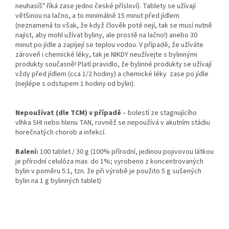
neuhasíš" říká zase jedno české přísloví). Tablety se užívají
většinou na lačno, a to minimálně 15 minut před jídlem
(neznamená to však, že když člověk poté nejí, tak se musí nutně
najíst, aby mohl užívat byliny, ale prostě na lačno!) anebo 30
minut po jídle a zapíjejí se teplou vodou. V případě, že užíváte
zároveň i chemické léky, tak je NIKDY neužívejte s bylinnými
produkty současně! Platí pravidlo, že bylinné produkty se užívají
vždy před jídlem (cca 1/2 hodiny) a chemické léky zase po jídle
(nejlépe s odstupem 1 hodiny od bylin).
Nepoužívat (dle TCM) v případě
– bolestí ze stagnujícího
vlhka SHI nebo hlenu TAN, rovněž se nepoužívá v akutním stádiu
horečnatých chorob a infekcí.
Balení:
100 tablet / 30 g (100% přírodní, jedinou pojivovou látkou
je přírodní celulóza max. do 1%; vyrobeno z koncentrovaných
bylin v poměru 5:1, tzn. že při výrobě je použito 5 g sušených
bylin na 1 g bylinných tablet)