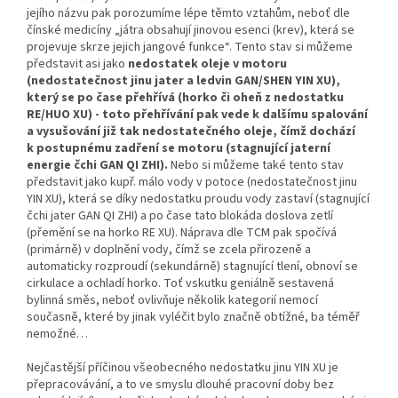
jejího názvu pak porozumíme lépe těmto vztahům, neboť dle
čínské medicíny „játra obsahují jinovou esenci (krev), která se
projevuje skrze jejich jangové funkce“. Tento stav si můžeme
představit asi jako
nedostatek oleje v motoru
(nedostatečnost jinu jater a ledvin GAN/SHEN YIN XU),
který se po čase přehřívá (horko či oheň z nedostatku
RE/HUO XU) - toto přehřívání pak vede k dalšímu spalování
a vysušování již tak nedostatečného oleje, čímž dochází
k postupnému zadření se motoru (stagnující jaterní
energie čchi GAN QI ZHI).
Nebo si můžeme také tento stav
představit jako kupř. málo vody v potoce (nedostatečnost jinu
YIN XU), která se díky nedostatku proudu vody zastaví (stagnující
čchi jater GAN QI ZHI) a po čase tato blokáda doslova zetlí
(přemění se na horko RE XU). Náprava dle TCM pak spočívá
(primárně) v doplnění vody, čímž se zcela přirozeně a
automaticky rozproudí (sekundárně) stagnující tlení, obnoví se
cirkulace a ochladí horko. Toť vskutku geniálně sestavená
bylinná směs, neboť ovlivňuje několik kategorií nemocí
současně, které by jinak vyléčit bylo značně obtížné, ba téměř
nemožné…
Nejčastější příčinou všeobecného nedostatku jinu YIN XU je
přepracovávání, a to ve smyslu dlouhé pracovní doby bez