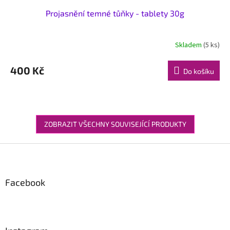
Projasnění temné tůňky - tablety 30g
Skladem
(5 ks)
400 Kč
Do košíku
ZOBRAZIT VŠECHNY SOUVISEJÍCÍ PRODUKTY
Z
á
p
a
Facebook
t
í