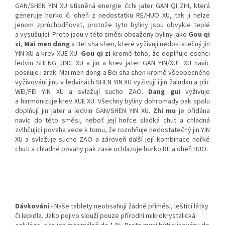
GAN/SHEN YIN XU stísněná energie čchi jater GAN QI ZHI, která
generuje horko či oheň z nedostatku RE/HUO XU, tak ji nelze
jenom zprůchodňovat, protože tyto byliny jsou obvykle teplé
a vysušující. Proto jsou v této směsi obsaženy byliny jako
Gou qi
zi
,
Mai men dong
a
Bei sha shen
, které vyživují nedostatečný jin
YIN XU a krev XUE XU.
Gou qi zi
kromě toho, že doplňuje esenci
ledvin SHENG JING XU a jin a krev jater GAN YIN/XUE XU navíc
posiluje i zrak.
Mai men dong
a
Bei sha shen
kromě všeobecného
vyživování jinu v ledvinách SHEN YIN XU vyživují i jin žaludku a plic
WEI/FEI YIN XU a svlažují sucho ZAO.
Dang gui
vyživuje
a harmonizuje krev XUE XU. Všechny byliny dohromady pak spolu
doplňují jin jater a ledvin GAN/SHEN YIN XU.
Zhi mu
je přidána
navíc do této směsi, neboť její hořce sladká chuť a chladná
zvlhčující povaha vede k tomu, že rozohňuje nedostatečný jin YIN
XU a svlažuje sucho ZAO a zároveň další její kombinace hořké
chuti a chladné povahy pak zase ochlazuje horko RE a oheň HUO.
Dávkování
-
Naše tablety neobsahují žádné příměsi, leštící látky
či lepidla. Jako pojivo slouží pouze přírodní mikrokrystalická