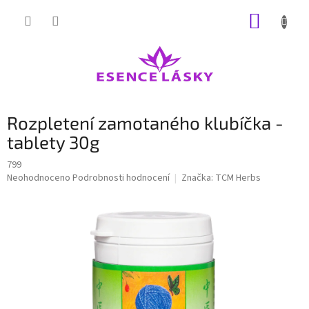
Přejít
NÁKUP
na
obsah
KOŠÍK
Rozpletení zamotaného klubíčka -
tablety 30g
799
Průměrné
Neohodnoceno
Podrobnosti hodnocení
Značka:
TCM Herbs
hodnocení
produktu
je
0,0
z
5
hvězdiček.