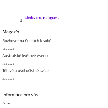
Sledovat na Instagramu
Magazín
Rozhovor na Cestách k sobě
18.2.2022
Australské květové esence
31.3.2021
Tělové a ušní očistné svíce
20.2.2021
Informace pro vás
O nás