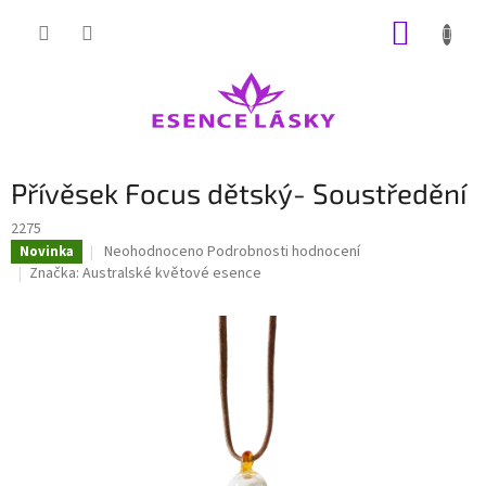
Přejít
NÁKUP
na
obsah
KOŠÍK
Přívěsek Focus dětský- Soustředění
2275
Průměrné
Neohodnoceno
Podrobnosti hodnocení
Novinka
hodnocení
Značka:
Australské květové esence
produktu
je
0,0
z
5
hvězdiček.