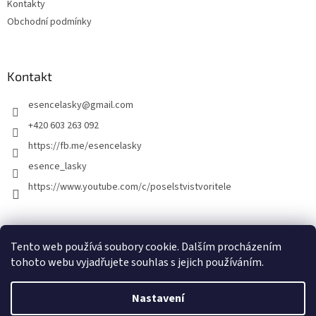
Kontakty
Obchodní podmínky
Kontakt
esencelasky
@
gmail.com
+420 603 263 092
https://fb.me/esencelasky
esence_lasky
https://www.youtube.com/c/poselstvistvoritele
Tento web používá soubory cookie. Dalším procházením
tohoto webu vyjadřujete souhlas s jejich používáním.
Nastavení
Vytvořil Shoptet