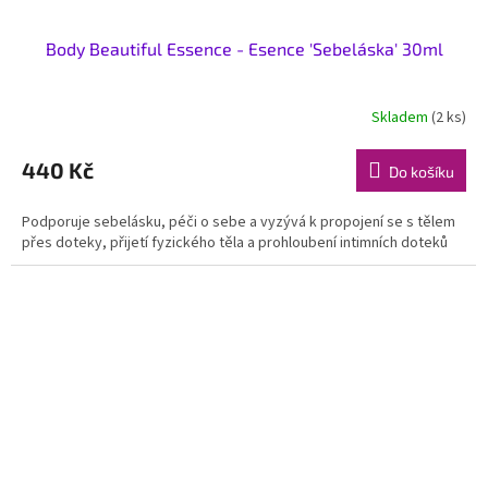
Body Beautiful Essence - Esence 'Sebeláska' 30ml
Skladem
(2 ks)
440 Kč
Do košíku
Podporuje sebelásku, péči o sebe a vyzývá k propojení se s tělem
přes doteky, přijetí fyzického těla a prohloubení intimních doteků