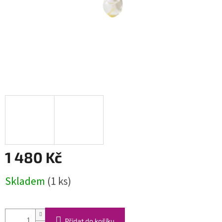
1 480 Kč
Měrná
Skladem
(1 ks)
cena:
Přidat do košíku